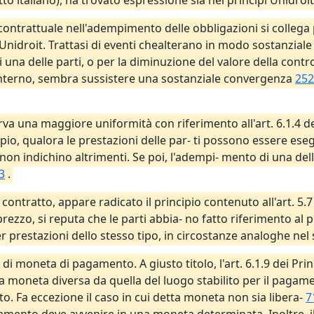
ritto italiano), ha trovato espressione sia nei principi Unidro
ontrattuale nell'adempimento delle obbligazioni si collega po
i Unidroit. Trattasi di eventi chealterano in modo sostanziale 
i una delle parti, o per la diminuzione del valore della cont
to interno, sembra sussistere una sostanziale convergenza
252
 una maggiore uniformità con riferimento all'art. 6.1.4 dei 
ncipio, qualora le prestazioni delle par- ti possono essere 
non indichino altrimenti. Se poi, l'adempi- mento di una dell
3
.
ontratto, appare radicato il principio contenuto all'art. 5.7 
rezzo, si reputa che le parti abbia- no fatto riferimento al
 prestazioni dello stesso tipo, in circostanze analoghe ne
 di moneta di pagamento. A giusto titolo, l'art. 6.1.9 dei Prin
a moneta diversa da quella del luogo stabilito per il pagam
. Fa eccezione il caso in cui detta moneta non sia libera-
7