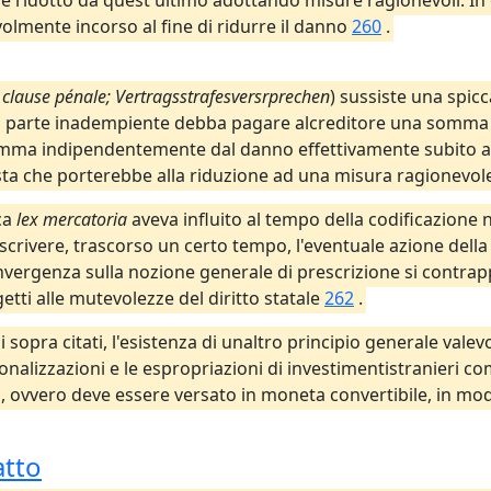
e ridotto da quest'ultimo adottando misure ragionevoli. In
volmente incorso al fine di ridurre il danno
260
.
 clause pénale; Vertragsstrafesversrprechen
) sussiste una spic
he la parte inadempiente debba pagare alcreditore una somm
a somma indipendentemente dal danno effettivamente subito 
ta che porterebbe alla riduzione ad una misura ragionevol
ica
lex mercatoria
aveva influito al tempo della codificazione 
escrivere, trascorso un certo tempo, l'eventuale azione della
a convergenza sulla nozione generale di prescrizione si contra
ti alle mutevolezze del diritto statale
262
.
 sopra citati, l'esistenza di unaltro principio generale valevol
azionalizzazioni e le espropriazioni di investimentistranieri
", ovvero deve essere versato in moneta convertibile, in m
atto