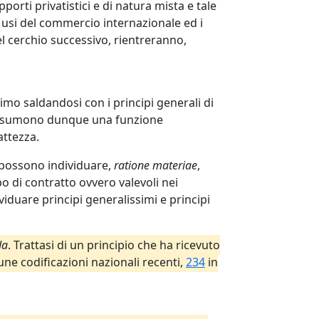
orti privatistici e di natura mista e tale
 usi del commercio internazionale ed i
el cerchio successivo, rientreranno,
simo saldandosi con i principi generali di
tto assumono dunque una funzione
attezza.
 possono individuare,
ratione materiae
,
po di contratto ovvero valevoli nei
dividuare principi generalissimi e principi
da
. Trattasi di un principio che ha ricevuto
une codificazioni nazionali recenti,
234
in