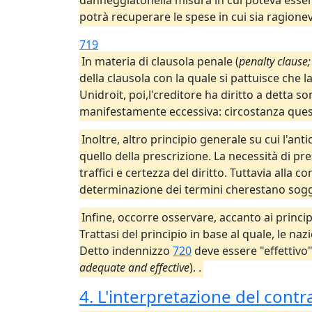
danneggiatonella misura in cui poteva esser
potrà recuperare le spese in cui sia ragione
719
In materia di clausola penale (
penalty clause;
della clausola con la quale si pattuisce c
Unidroit, poi,l'creditore ha diritto a dett
manifestamente eccessiva: circostanza ques
Inoltre, altro principio generale su cui l'ant
quello della prescrizione. La necessità di pr
traffici e certezza del diritto. Tuttavia all
determinazione dei termini cherestano sogget
Infine, occorre osservare, accanto ai principi
Trattasi del principio in base al quale, le n
Detto indennizzo
720
deve essere "effettivo
adequate and effective
). .
4. L'interpretazione del contr