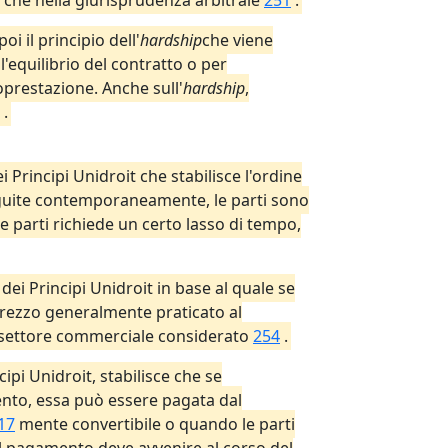
it che nella giurisprudenza arbitrale
251
.
i il principio dell'
hardship
che viene
l'equilibrio del contratto o per
roprestazione. Anche sull'
hardship
,
.
Principi Unidroit che stabilisce l'ordine
eseguite contemporaneamente, le parti sono
e parti richiede un certo lasso di tempo,
dei Principi Unidroit in base al quale se
 prezzo generalmente praticato al
l settore commerciale considerato
254
.
cipi Unidroit, stabilisce che se
ento, essa può essere pagata dal
17
mente convertibile o quando le parti