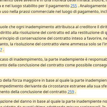
amento deve avvenire in una moneta determinata. Inoltre, i
 e nel luogo stabilito per il pagamento
255
. Analogamente 
so nella prassi commerciale nel luogo di pagamento, incluso
 vuole che ogni inadempimento attribuisca al creditore il dir
l diritto alla risoluzione del contratto ed alla restituzione 
rincipio di conservazione del contratto inteso a favorire, n
ertanto, la risoluzione del contratto viene ammessa solo se 
7
.
in caso di inadempimento, la parte inadempiente è responsab
to della conclusione del contratto come possibile conse
pio della forza maggiore in base al quale la parte inadempie
mpedimento derivante da circostanze estranee alla sua sfer
ento della conclusione del contratto
259
.
tigazione del danno in base al quale la parte inadempiente 