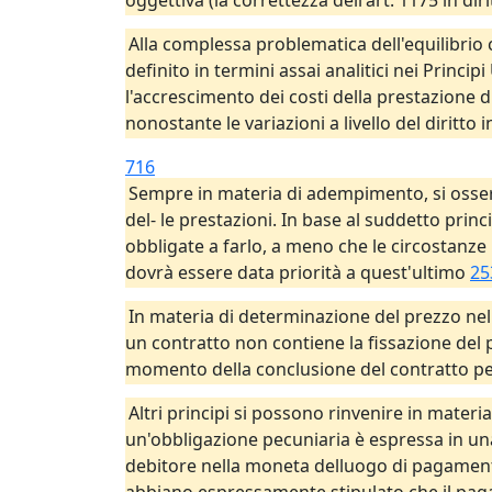
oggettiva (la correttezza dell'art. 1175 in di
Alla complessa problematica dell'equilibrio c
definito in termini assai analitici nei Princip
l'accrescimento dei costi della prestazione d
nonostante le variazioni a livello del dirit
716
Sempre in materia di adempimento, si osserva
del- le prestazioni. In base al suddetto pri
obbligate a farlo, a meno che le circostanze 
dovrà essere data priorità a quest'ultimo
25
In materia di determinazione del prezzo nel c
un contratto non contiene la fissazione del p
momento della conclusione del contratto per
Altri principi si possono rinvenire in materia
un'obbligazione pecuniaria è espressa in un
debitore nella moneta delluogo di pagamento