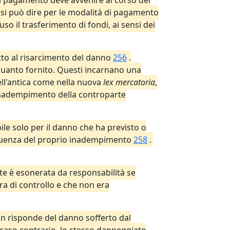
l pagamento deve avvenire al corso del
si può dire per le modalità di pagamento
 il trasferimento di fondi, ai sensi dei
itto al risarcimento del danno
256
.
di quanto fornito. Questi incarnano una
ell'antica come nella nuova
lex mercatoria
,
l'inadempimento della controparte
ile solo per il danno che ha previsto o
guenza del proprio inadempimento
258
.
nte è esonerata da responsabilità se
a di controllo e che non era
non risponde del danno sofferto dal