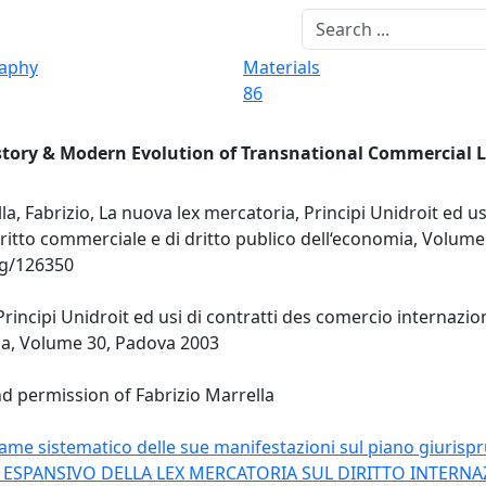
raphy
Materials
86
story & Modern Evolution of Transnational Commercial 
la, Fabrizio, La nuova lex mercatoria, Principi Unidroit ed us
ritto commerciale e di dritto publico dell‘economia, Volum
rg/126350
Principi Unidroit ed usi di contratti des comercio internazio
mia, Volume 30, Padova 2003
nd permission of Fabrizio Marrella
me sistematico delle sue manifestazioni sul piano giurisprud
TO ESPANSIVO DELLA LEX MERCATORIA SUL DIRITTO INTER