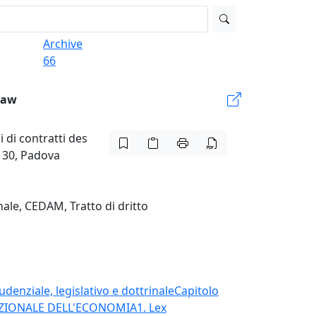
Archive
66
Law
i di contratti des
e 30, Padova
nale, CEDAM, Tratto di dritto
enziale, legislativo e dottrinale
Capitolo
NAZIONALE DELL'ECONOMIA
1. Lex