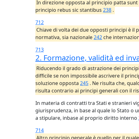
In direzione opposta al principio patta sunt 
principio rebus sic stantibus
238
.
712
Chiave di volta dei due opposti principi è il 
normativa, sia nazionale
242
che internazio
713
2. Formazione, validità ed inva
Riducendo il grado di astrazione dei princip
difficile se non impossibile ascrivere il princ
soluzione opposta
245
. Ne risulta che, qua
risulta contrario ai principi generali con il ri
In materia di contratti tra Stati e stranieri
giurisprudenza, in base al quale lo Stato o 
a stipulare, inbase al proprio diritto interno
714
Altro principio generale è quello per il qual