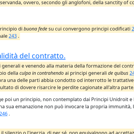
servanda, ovvero, secondo gli anglofoni, della sanctity of con
principio di
buona fede
su cui convergono principi codificati
nale
243
.
lidità del contratto.
i generali e venendo alla materia della formazione del contra
ipio della
culpa in contrahendo
ai principi generali
de quibus
2
lora una delle parti abbia condotto od interrotto le trattat
sultato di dovere risarcire le perdite cagionate all'altra parte
 vige poi un principio, non contemplato dai Principi Unidroit
una sua emanazione non può invocare la propria immunità, la 
246
.
e il silenzio o l'inerzia, di per sé, non equivalgono ad accet