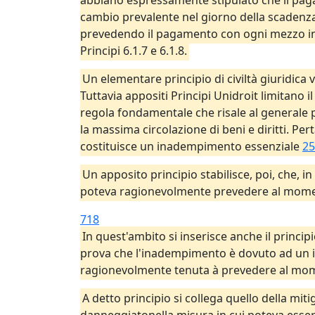
abbiano espressamente stipulato che il pag
cambio prevalente nel giorno della scadenza
prevedendo il pagamento con ogni mezzo in u
Principi 6.1.7 e 6.1.8.
Un elementare principio di civiltà giuridica
Tuttavia appositi Principi Unidroit limitano i
regola fondamentale che risale al generale p
la massima circolazione di beni e diritti. P
costituisce un inadempimento essenziale
25
Un apposito principio stabilisce, poi, che, 
poteva ragionevolmente prevedere al momen
718
In quest'ambito si inserisce anche il princi
prova che l'inadempimento è dovuto ad un i
ragionevolmente tenuta à prevedere al mom
A detto principio si collega quello della mi