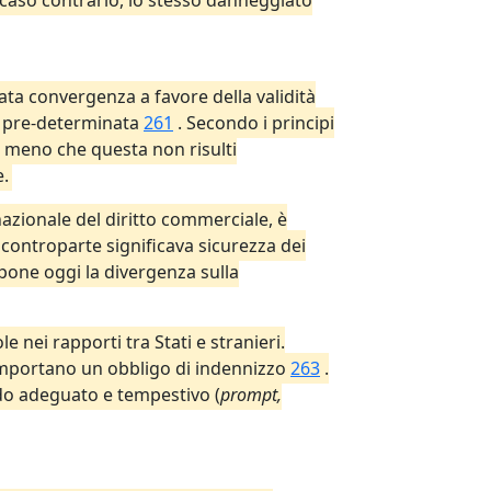
 caso contrario, lo stesso danneggiato
cata convergenza a favore della validità
a pre-determinata
261
. Secondo i principi
a meno che questa non risulti
e.
nazionale del diritto commerciale, è
 controparte significava sicurezza dei
ppone oggi la divergenza sulla
e nei rapporti tra Stati e stranieri.
 comportano un obbligo di indennizzo
263
.
odo adeguato e tempestivo (
prompt,