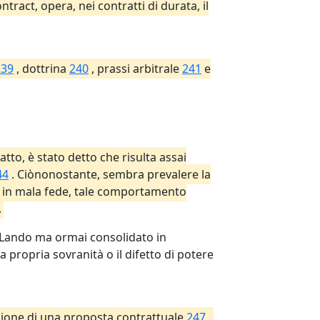
tract, opera, nei contratti di durata, il
239
, dottrina
240
, prassi arbitrale
241
e
tto, è stato detto che risulta assai
44
. Ciònonostante, sembra prevalere la
ive in mala fede, tale comportamento
.
 e Lando ma ormai consolidato in
propria sovranità o il difetto di potere
tazione di una proposta contrattuale
247
.