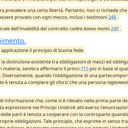
bra prevalere una certa libertà. Pertanto, non si richiede ch
essere provato con ogni mezzo, inclusi i testimoni
248
.
erale dell'invalidità del contratto
contra bonos mores
249
.
pimento.
applicazione il principio di buona fede.
a distinzione esistente tra obbligazioni di mezzi ed obbliga
 materia, sembra affermarsi il princi-
715
pio in base al qua
. Diversamente, quando l'obbligazione di una partecomporti
rte è tenuta a compiere gli sforzi che una persona
ragionevo
 di informazione che, come si è rilevato nella prima parte 
 espressione nei Principi Unidroit attraverso l'enunciazio
cuna delle parti è tenuta a cooperare con la controparte qua
oprie obbligazioni. Tale principio, che esprime in senso tr