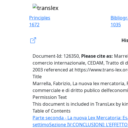
Principles
Bibliog
1672
1035
Hi
Document-Id: 126350,
Please cite as:
Marrel
comercio internazionale, CEDAM, Tratto di d
2003 referenced at https://www.trans-lex.o
Title
Marrella, Fabrizio, La nuova lex mercatoria, 
commerciale e di dritto publico dell‘econo
Permission Text
This document is included in TransLex by ki
Table of Contents
Parte seconda - La nuova Lex Mercatoria: Esa
settimo
Sezione IV:CONCLUSIONI: L'EFFET