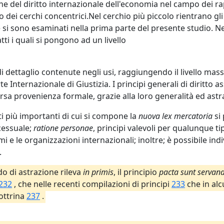
e del diritto internazionale dell'economia nel campo dei rapp
dei cerchi concentrici.Nel cerchio più piccolo rientrano gli
e si sono esaminati nella prima parte del presente studio. N
atti i quali si pongono ad un livello
di dettaglio contenute negli usi, raggiungendo il livello mas
 Corte Internazionale di Giustizia. I principi generali di diri
ersa provenienza formale, grazie alla loro generalità ed astr
 più importanti di cui si compone la
nuova lex mercatoria
si
ocessuale;
ratione personae
, principi valevoli per qualunque ti
timi e le organizzazioni internazionali; inoltre; è possibile in
.
ado di astrazione rileva
in primis
, il principio
pacta sunt servan
232
, che nelle recenti compilazioni di principi
233
che in alc
ottrina
237
.