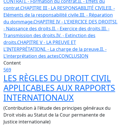
CONTRAT
I. - Formation du contrat.
II. - Effets du
contrat.
CHAPITRE III - LA RESPONSABILITÉ CIVILE
II. -
Eléments de la responsabilité civile.
III. - Réparation
du dommage.
CHAPITRE IV - L'EXERCICE DES DROITS
I.
- Naissance des droits.
II. - Exercice des droits.
III. -
Transmission des droits.
IV. - Extinction des
droits.
CHAPITRE V - LA PREUVE ET
L'INTERPRÉTATION
I. - La charge de la preuve.
II. -
L'interprétation des actes
CONCLUSION
Content
569
LES RÈGLES DU DROIT CIVIL
APPLICABLES AUX RAPPORTS
INTERNATIONAUX
(Contribution à l'étude des principes généraux du
Droit visés au Statut de la Cour permanente de
Justice internationale)