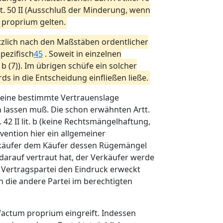
t. 50 II (Ausschluß der Minderung, wenn
 proprium gelten.
ätzlich nach den Maßstäben ordentlicher
pezifisch
45
. Soweit in einzelnen
 (7)). Im übrigen schüfe ein solcher
ds in die Entscheidung einfließen ließe.
e eine bestimmte Vertrauenslage
en lassen muß. Die schon erwähnten Artt.
t. 42 II lit. b (keine Rechtsmängelhaftung,
vention hier ein allgemeiner
erkäufer dem Käufer dessen Rügemängel
darauf vertraut hat, der Verkäufer werde
 Vertragspartei den Eindruck erweckt
n die andere Partei im berechtigten
factum proprium eingreift. Indessen