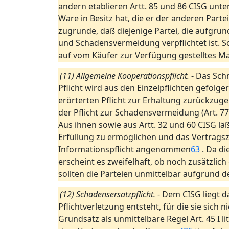
andern etablieren Artt. 85 und 86 CISG unt
Ware in Besitz hat, die er der anderen Par
zugrunde, daß diejenige Partei, die aufgru
und Schadensvermeidung verpflichtet ist. So 
auf vom Käufer zur Verfügung gestelltes Ma
(11) Allgemeine Kooperationspflicht.
- Das Schr
Pflicht wird aus den Einzelpflichten gefolge
erörterten Pflicht zur Erhaltung zurückzugeb
der Pflicht zur Schadensvermeidung (Art. 77
Aus ihnen sowie aus Artt. 32 und 60 CISG läß
Erfüllung zu ermöglichen und das Vertragsz
Informationspflicht angenommen
63
. Da di
erscheint es zweifelhaft, ob noch zusätzlic
sollten die Parteien unmittelbar aufgrund 
(12) Schadensersatzpflicht.
- Dem CISG liegt d
Pflichtverletzung entsteht, für die sie sich 
Grundsatz als unmittelbare Regel Art. 45 I lit