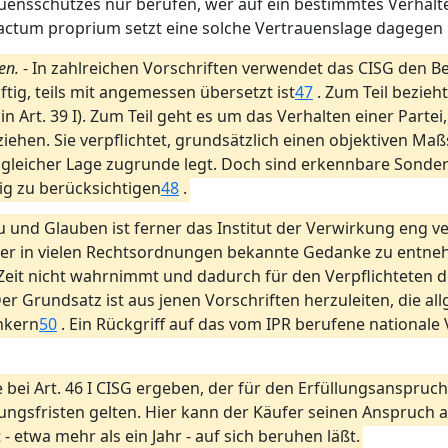
uensschutzes nur berufen, wer auf ein bestimmtes Verhalte
 factum proprium setzt eine solche Vertrauenslage dagegen 
en.
- In zahlreichen Vorschriften verwendet das CISG den Be
tig, teils mit angemessen übersetzt ist
47
. Zum Teil bezieht
rt. 39 I). Zum Teil geht es um das Verhalten einer Partei, d
ziehen. Sie verpflichtet, grundsätzlich einen objektiven Maß
 gleicher Lage zugrunde legt. Doch sind erkennbare Sonderu
gig zu berücksichtigen
48
.
 und Glauben ist ferner das Institut der Verwirkung eng ve
der in vielen Rechtsordnungen bekannte Gedanke zu entneh
 Zeit nicht wahrnimmt und dadurch für den Verpflichteten d
Der Grundsatz ist aus jenen Vorschriften herzuleiten, die al
nkern
50
. Ein Rückgriff auf das vom IPR berufene nationale
ei Art. 46 I CISG ergeben, der für den Erfüllungsanspruch 
hrungsfristen gelten. Hier kann der Käufer seinen Anspruch 
- etwa mehr als ein Jahr - auf sich beruhen läßt.