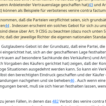
s, wenn Anbietender Vertrauenslage geschaffen hat)
43
und Ar
) können als Beispiele für verbotenes venire contra factum
tnommen, daß die Parteien verpflichtet seien, sich grunds
ten
44
. Indessen erscheint ein solches Gebot für sich zu uns
ind diese über Art. 9 CISG zu beachten (dazu noch unten 5 b
r, daß der jeweilige Richter die eigenen nationalen Standar
 Gutglaubens-Gebot ist der Grundsatz, daß eine Partei, di
ei eingerichtet hat, sich an der geschaffenen Lage festhalt
t. b (Vertrauen auf besondere Sachkunde des Verkäufers) und Ar
h Vorgaben des Käufers gerichtet hat) zeigen, daß der Kon
aloge Situationen ausgedehnt werden kann. So kann ein V
lbst den berechtigten Eindruck geschaffen und der Käufer 
anstandungen nachgehen und sie beheben
46
. Auch wenn eine
ngungen bereit, muß sie sich hieran festhalten lassen, wen
zu jenen Fällen, in denen das
482
Verbot des venire contra 