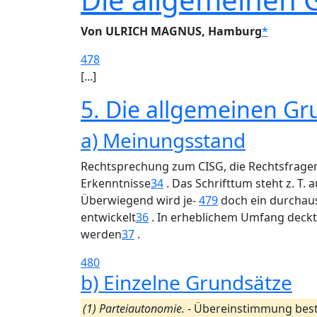
Von ULRICH MAGNUS, Hamburg
*
478
[...]
5. Die allgemeinen G
a) Meinungsstand
Rechtsprechung zum CISG, die Rechtsfragen 
Erkenntnisse
34
. Das Schrifttum steht z. T
Überwiegend wird je-
479
doch ein durchaus 
entwickelt
36
. In erheblichem Umfang deckt e
werden
37
.
480
b) Einzelne Grundsätze
(1) Parteiautonomie.
- Übereinstimmung best