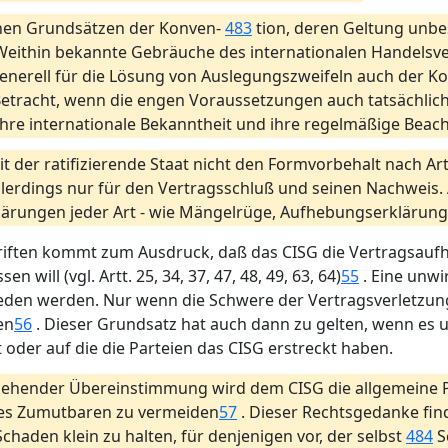
inen Grundsätzen der Konven-
483
tion, deren Geltung unbes
Weithin bekannte Gebräuche des internationalen Handelsver
 generell für die Lösung von Auslegungszweifeln auch der 
etracht, wenn die engen Voraussetzungen auch tatsächlich e
ihre internationale Bekanntheit und ihre regelmäßige Beac
weit der ratifizierende Staat nicht den Formvorbehalt nach Ar
allerdings nur für den Vertragsschluß und seinen Nachweis. 
klärungen jeder Art - wie Mängelrüge, Aufhebungserklärung 
hriften kommt zum Ausdruck, daß das CISG die Vertragsau
 will (vgl. Artt. 25, 34, 37, 47, 48, 49, 63, 64)
55
. Eine unwi
ieden werden. Nur wenn die Schwere der Vertragsverletzun
en
56
. Dieser Grundsatz hat auch dann zu gelten, wenn es u
 oder auf die die Parteien das CISG erstreckt haben.
tgehender Übereinstimmung wird dem CISG die allgemeine P
des Zumutbaren zu vermeiden
57
. Dieser Rechtsgedanke find
Schaden klein zu halten, für denjenigen vor, der selbst
484
S