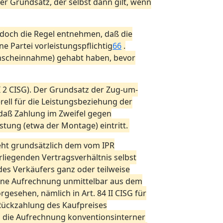
iner Grundsatz, der selbst dann gilt, wenn
G doch die Regel entnehmen, daß die
ine Partei vorleistungspflichtig
66
.
enscheinnahme) gehabt haben, bevor
I 2 CISG). Der Grundsatz der Zug-um-
rell für die Leistungsbeziehung der
, daß Zahlung im Zweifel gegen
istung (etwa der Montage) eintritt.
teht grundsätzlich dem vom IPR
liegenden Vertragsverhältnis selbst
es Verkäufers ganz oder teilweise
 eine Aufrechnung unmittelbar aus dem
gesehen, nämlich in Art. 84 II CISG für
Rückzahlung des Kaufpreises
r, die Aufrechnung konventionsinterner