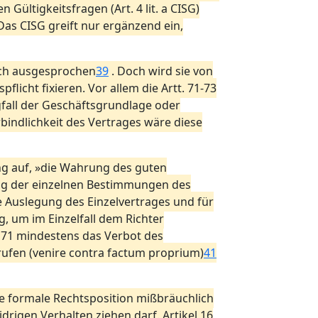
Gültigkeitsfragen (Art. 4 lit. a CISG)
Das CISG greift nur ergänzend ein,
lich ausgesprochen
39
. Doch wird sie von
flicht fixieren. Vor allem die Artt. 71-73
fall der Geschäftsgrundlage oder
bindlichkeit des Vertrages wäre diese
ung auf, »die Wahrung des guten
ung der einzelnen Bestimmungen des
 Auslegung des Einzelvertrages und für
g, um im Einzelfall dem Richter
 71 mindestens das Verbot des
rufen (venire contra factum proprium)
41
ine formale Rechtsposition mißbräuchlich
idrigen Verhalten ziehen darf. Artikel 16