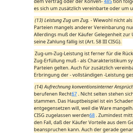
dem Vertrag oder der Konven-
485
tion folg
es sich um zusätzlich vereinbarte oder um u
(13) Leistung Zug um Zug.
- Wiewohl nicht als
Parteien mangels anderer Vereinbarung nur 
Allerdings muß der Käufer Gelegenheit zur
seine Zahlung fällig ist (Art. 58 III CISG).
Zug-um-Zug-Leistung ist ferner für die Rüc
Zug-Erfüllung muß - als Charakteristikum sy
Parteien gelten. Auch für zusätzlich vereinb
Erbringung der - vollständigen -Leistung ges
(14) Aufrechnung konventionsinterner Ansprüch
berufenen Recht
67
. Nicht selten stehen si
stammen. Das Hauptbeispiel ist ein Schade
entgegensetzen will, weil die Ware mangelh
CISG zugelassen werden
68
. Zumindest mitte
den Fall, daß der Käufer Vorteile aus dem
beanspruchen kann. Auch der gerade gena