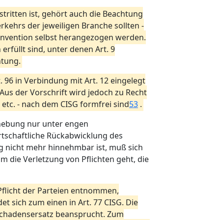
tritten ist, gehört auch die Beachtung
kehrs der jeweiligen Branche sollten -
Konvention selbst herangezogen werden.
rfüllt sind, unter denen Art. 9
htung.
t. 96 in Verbindung mit Art. 12 eingelegt
Aus der Vorschrift wird jedoch zu Recht
etc. - nach dem CISG formfrei sind
53
.
fhebung nur unter engen
rtschaftliche Rückabwicklung des
g nicht mehr hinnehmbar ist, muß sich
m die Verletzung von Pflichten geht, die
flicht der Parteien entnommen,
et sich zum einen in Art. 77 CISG. Die
chadensersatz beansprucht. Zum