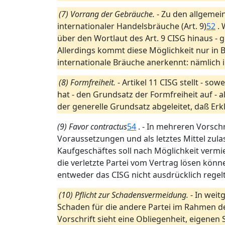
(7) Vorrang der Gebräuche.
- Zu den allgeme
internationaler Handelsbräuche (Art. 9)
52
. 
über den Wortlaut des Art. 9 CISG hinaus -
Allerdings kommt diese Möglichkeit nur in B
internationale Bräuche anerkennt: nämlich 
(8) Formfreiheit.
- Artikel 11 CISG stellt - so
hat - den Grundsatz der Formfreiheit auf - 
der generelle Grundsatz abgeleitet, daß Er
(9) Favor contractus
54
. - In mehreren Vorsc
Voraussetzungen und als letztes Mittel zulassen
Kaufgeschäftes soll nach Möglichkeit verm
die verletzte Partei vom Vertrag lösen könn
entweder das CISG nicht ausdrücklich regelt
(10) Pflicht zur Schadensvermeidung.
- In wei
Schaden für die andere Partei im Rahmen 
Vorschrift sieht eine Obliegenheit, eigenen 