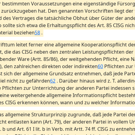
er bestimmten Voraussetzungen eine eigenständige Fürsorge
tei zurückzugeben hat. Den genannten Vorschriften liegt d
nd des Vertrages die tatsächliche Obhut über Güter der an
sollte sich etwa die Erhaltungspflicht des Art. 85 CISG nich
terial beziehen
58
.
ifttum leitet ferner eine allgemeine Kooperationspflicht d
rt, die das CISG neben den zentralen Leistungspflichten der
ender Ware (Artt. 85/86), der weitgehenden Pflicht, eine Nac
), den zahlreichen direkten oder indirekten
60
Pflichten zur
t sich der allgemeine Grundsatz entnehmen, daß jede Partei 
iel nicht zu gefährden
62
. Darüber hinaus wird z. T. allerd
e Pflichten zur Unterrichtung der anderen Partei indessen sehr
h eine weitergehende allgemeine Informationspflicht beste
des CISG erkennen können, wann und zu welcher Information 
as allgemeine Strukturprinzip zugrunde, daß jede Partei de
nicht entlasten kann (Art. 79), der anderen Partei in vollem U
. b und Art. 61 I lit. b in Verb. mit Artt. 74 ff. CISG zu ent