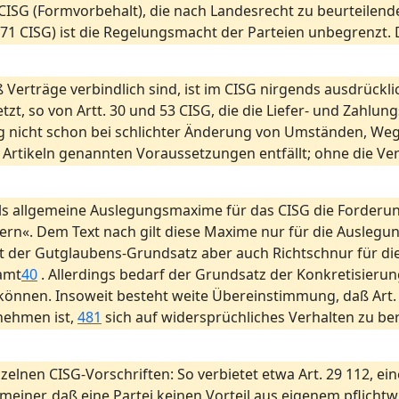
CISG (Formvorbehalt), die nach Landesrecht zu beurteilenden 
71 CISG) ist die Regelungsmacht der Parteien unbegrenzt. 
ß Verträge verbindlich sind, ist im CISG nirgends ausdrück
zt, so von Artt. 30 und 53 CISG, die die Liefer- und Zahlungsp
ng nicht schon bei schlichter Änderung von Umständen, Weg
 Artikeln genannten Voraussetzungen entfällt; ohne die Ver
lt als allgemeine Auslegungsmaxime für das CISG die Forder
dern«. Dem Text nach gilt diese Maxime nur für die Ausleg
 der Gutglaubens-Grundsatz aber auch Richtschnur für die
amt
40
. Allerdings bedarf der Grundsatz der Konkretisierun
önnen. Insoweit besteht weite Übereinstimmung, daß Art.
nehmen ist,
481
sich auf widersprüchliches Verhalten zu be
zelnen CISG-Vorschriften: So verbietet etwa Art. 29 112, e
gemeiner, daß eine Partei keinen Vorteil aus eigenem pflichtw