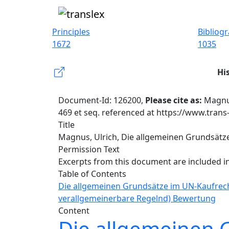
Principles
Bibliog
1672
1035
Hi
Document-Id: 126200,
Please cite as:
Magnus
469 et seq. referenced at https://www.trans
Title
Magnus, Ulrich, Die allgemeinen Grundsätze 
Permission Text
Excerpts from this document are included i
Table of Contents
Die allgemeinen Grundsätze im UN-Kaufrec
verallgemeinerbare Regeln
d) Bewertung
Content
Die allgemeinen 