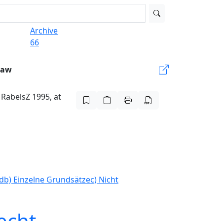
Archive
66
Law
RabelsZ 1995, at
d
b) Einzelne Grundsätze
c) Nicht
echt