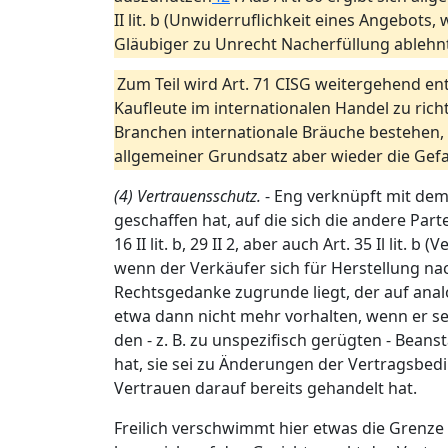
II lit. b (Unwiderruflichkeit eines Angebot
Gläubiger zu Unrecht Nacherfüllung ablehnt
Zum Teil wird Art. 71 CISG weitergehend en
Kaufleute im internationalen Handel zu rich
Branchen internationale Bräuche bestehen, s
allgemeiner Grundsatz aber wieder die Gefah
(4) Vertrauensschutz.
- Eng verknüpft mit dem
geschaffen hat, auf die sich die andere Part
16 II lit. b, 29 II 2, aber auch Art. 35 Il li
wenn der Verkäufer sich für Herstellung nac
Rechtsgedanke zugrunde liegt, der auf an
etwa dann nicht mehr vorhalten, wenn er se
den - z. B. zu unspezifisch gerügten - Be
hat, sie sei zu Änderungen der Vertragsbedi
Vertrauen darauf bereits gehandelt hat.
Freilich verschwimmt hier etwas die Grenze 