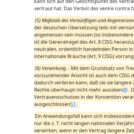
kann sich auf den Gesichtspunkt des Vertra
vertraut hat. Das Verbot des venire contra
(5) Maßstab des Vernünftigen und Angemessen
der deutschen Übersetzung teils mit vernünf
angemessen sein müssen (so insbesondere in A
ist die Generalregel des Art. 8 CISG heranzu
neutralen, ordentlich handelnden Person in
internationale Bräuche (Art. 9 CISG) vorran
(6) Verwirkung.
- Mit dem Grundsatz von Treu
vorzuziehender Ansicht ist auch dem CISG 
dadurch verlieren kann, daß sie sie längere
Rechte überhaupt nicht mehr ausüben
49
. 
Vertrauensschutzes in der Konvention vera
ausgeschlossen
51
.
Ein Anwendungsfall kann sich insbesondere b
nur die z. T. recht langen nationalen Verjä
verwirken, wenn er den Vertrag längere Zeit 