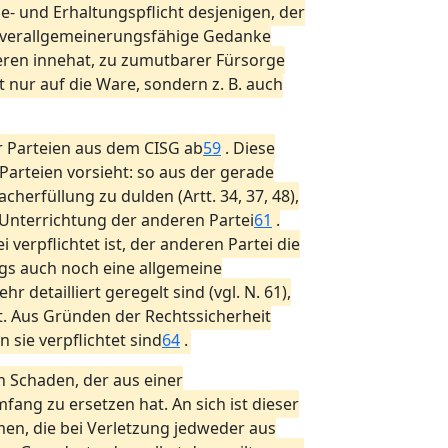
- und Erhaltungspflicht desjenigen, der
er verallgemeinerungsfähige Gedanke
deren innehat, zu zumutbarer Fürsorge
t nur auf die Ware, sondern z. B. auch
er Parteien aus dem CISG ab
59
. Diese
 Parteien vorsieht: so aus der gerade
herfüllung zu dulden (Artt. 34, 37, 48),
 Unterrichtung der anderen Partei
61
.
verpflichtet ist, der anderen Partei die
ings auch noch eine allgemeine
 detailliert geregelt sind (vgl. N. 61),
ht. Aus Gründen der Rechtssicherheit
sie verpflichtet sind
64
.
n Schaden, der aus einer
mfang zu ersetzen hat. An sich ist dieser
nehmen, die bei Verletzung jedweder aus