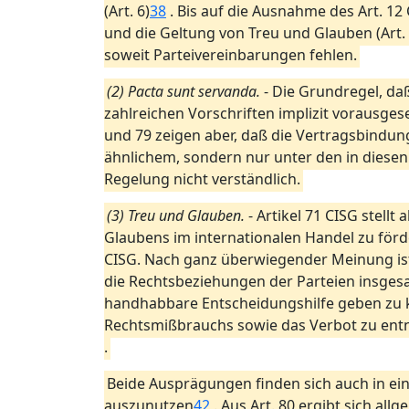
(Art. 6)
38
. Bis auf die Ausnahme des Art. 12 
und die Geltung von Treu und Glauben (Art. 
soweit Parteivereinbarungen fehlen.
(2) Pacta sunt servanda.
- Die Grundregel, da
zahlreichen Vorschriften implizit vorausgeset
und 79 zeigen aber, daß die Vertragsbindu
ähnlichem, sondern nur unter den in diesen
Regelung nicht verständlich.
(3) Treu und Glauben.
- Artikel 71 CISG stel
Glaubens im internationalen Handel zu för
CISG. Nach ganz überwiegender Meinung ist
die Rechtsbeziehungen der Parteien insges
handhabbare Entscheidungshilfe geben zu k
Rechtsmißbrauchs sowie das Verbot zu ent
.
Beide Ausprägungen finden sich auch in ein
auszunutzen
42
. Aus Art. 80 ergibt sich all