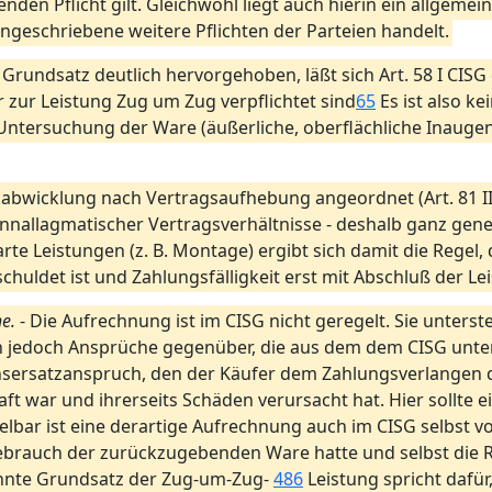
enden Pflicht gilt. Gleichwohl liegt auch hierin ein allgeme
ngeschriebene weitere Pflichten der Parteien handelt.
 Grundsatz deutlich hervorgehoben, läßt sich Art. 58 I CIS
zur Leistung Zug um Zug verpflichtet sind
65
Es ist also ke
 Untersuchung der Ware (äußerliche, oberflächliche Inaug
kabwicklung nach Vertragsaufhebung angeordnet (Art. 81 I
nnallagmatischer Vertragsverhältnisse - deshalb ganz gene
arte Leistungen (z. B. Montage) ergibt sich damit die Regel
chuldet ist und Zahlungsfälligkeit erst mit Abschluß der Le
e.
- Die Aufrechnung ist im CISG nicht geregelt. Sie unters
ch jedoch Ansprüche gegenüber, die aus dem dem CISG unter
nsersatzanspruch, den der Käufer dem Zahlungsverlangen d
aft war und ihrerseits Schäden verursacht hat. Hier sollte
lbar ist eine derartige Aufrechnung auch im CISG selbst vor
 Gebrauch der zurückzugebenden Ware hatte und selbst die 
nnte Grundsatz der Zug-um-Zug-
486
Leistung spricht dafü