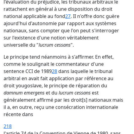
l'évaluation du préjudice, les tribunaux arbitraux le
rattachent en général à une disposition du droit
national applicable au fond
27
. II n'offre donc guère
ajourd'hui d'autonomie par rapport aux systèmes
nationaux, sans compter que l'on peut s'interroger
sur l'existence d'une notion véritablement
universelle du "
lucrum cessans
".
Le principe tend néanmoins à s'affirmer. En effet,
comme le soulignait le commentateur d'une
sentence CCI de 1989
28
dans laquelle le tribunal
arbitral en avait fait application par référence au
droit yougoslave, le principe de réparation du
damnum emergens
et du
lucrum cessans
est
généralement affirmé par les droit[s] nationaux mais
il a, en outre, reçu une consécration internationale
récente dans
218
l'article 74 de la Convention de Vienne de 1980, sans