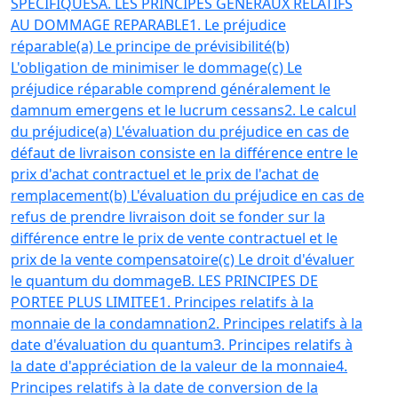
SPECIFIQUES
A. LES PRINCIPES GENERAUX RELATIFS
AU DOMMAGE REPARABLE
1. Le préjudice
réparable
(a) Le principe de prévisibilité
(b)
L'obligation de minimiser le dommage
(c) Le
préjudice réparable comprend généralement le
damnum emergens et le lucrum cessans
2. Le calcul
du préjudice
(a) L'évaluation du préjudice en cas de
défaut de livraison consiste en la différence entre le
prix d'achat contractuel et le prix de l'achat de
remplacement
(b) L'évaluation du préjudice en cas de
refus de prendre livraison doit se fonder sur la
différence entre le prix de vente contractuel et le
prix de la vente compensatoire
(c) Le droit d'évaluer
le quantum du dommage
B. LES PRINCIPES DE
PORTEE PLUS LIMITEE
1. Principes relatifs à la
monnaie de la condamnation
2. Principes relatifs à la
date d'évaluation du quantum
3. Principes relatifs à
la date d'appréciation de la valeur de la monnaie
4.
Principes relatifs à la date de conversion de la