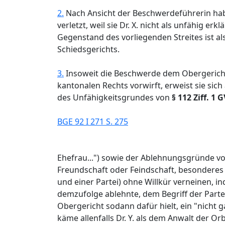
2.
Nach Ansicht der Beschwerdeführerin habe
verletzt, weil sie Dr. X. nicht als unfähig erk
Gegenstand des vorliegenden Streites ist al
Schiedsgerichts.
3.
Insoweit die Beschwerde dem Obergericht
kantonalen Rechts vorwirft, erweist sie sic
des Unfähigkeitsgrundes von
§ 112 Ziff. 1 
BGE 92 I 271 S. 275
Ehefrau...") sowie der Ablehnungsgründe v
Freundschaft oder Feindschaft, besonderes 
und einer Partei) ohne Willkür verneinen, i
demzufolge ablehnte, dem Begriff der Partei
Obergericht sodann dafür hielt, ein "nicht 
käme allenfalls Dr. Y. als dem Anwalt der Orb