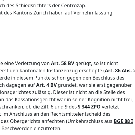
uch des Schiedsrichters der Centrozap.
t des Kantons Zürich haben auf Vernehmlassung
de eine Verletzung von
Art. 58 BV
gerügt, so ist nicht
erst den kantonalen Instanzenzug erschöpfe (
Art. 86 Abs. 
werde in diesem Punkte schon gegen den Beschluss des
ich dagegen auf
Art. 4 BV
gründet, war sie erst gegenüber
nsgerichtes zulässig. Dieser ist nicht an die Stelle des
n das Kassationsgericht war in seiner Kognition nicht frei,
schränken, ob die Ziff. 6 und 9 des
§ 344 ZPO
verletzt
t im Anschluss an den Rechtsmittelentscheid des
d des Obergerichts anfechten (Umkehrschluss aus
BGE 88 I
en Beschwerden einzutreten.