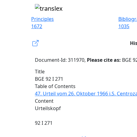
Principles
Bibliog
1672
1035
Hi
Document-Id: 311970,
Please cite as:
BGE 92
Title
BGE 92 I 271
Table of Contents
47. Urteil vom 26. Oktober 1966 i.S. Centro
Content
Urteilskopf
92 I 271