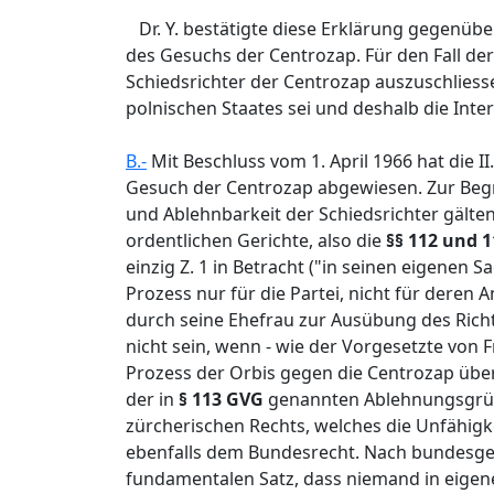
Dr. Y. bestätigte diese Erklärung gegenüb
des Gesuchs der Centrozap. Für den Fall der
Schiedsrichter der Centrozap auszuschliesse
polnischen Staates sei und deshalb die Int
B.-
Mit Beschluss vom 1. April 1966 hat die I
Gesuch der Centrozap abgewiesen. Zur Begrü
und Ablehnbarkeit der Schiedsrichter gälte
ordentlichen Gerichte, also die
§§ 112 und 
einzig Z. 1 in Betracht ("in seinen eigenen 
Prozess nur für die Partei, nicht für deren 
durch seine Ehefrau zur Ausübung des Rich
nicht sein, wenn - wie der Vorgesetzte von F
Prozess der Orbis gegen die Centrozap über
der in
§ 113 GVG
genannten Ablehnungsgrün
zürcherischen Rechts, welches die Unfähig
ebenfalls dem Bundesrecht. Nach bundesger
fundamentalen Satz, dass niemand in eigene