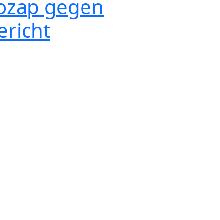
trozap gegen
ericht