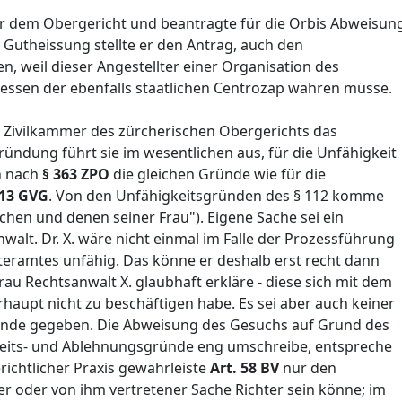
er dem Obergericht und beantragte für die Orbis Abweisun
 Gutheissung stellte er den Antrag, auch den
n, weil dieser Angestellter einer Organisation des
eressen der ebenfalls staatlichen Centrozap wahren müsse.
I. Zivilkammer des zürcherischen Obergerichts das
ndung führt sie im wesentlichen aus, für die Unfähigkeit
n nach
§ 363 ZPO
die gleichen Gründe wie für die
113 GVG
. Von den Unfähigkeitsgründen des § 112 komme
Sachen und denen seiner Frau"). Eigene Sache sei ein
Anwalt. Dr. X. wäre nicht einmal im Falle der Prozessführung
teramtes unfähig. Das könne er deshalb erst recht dann
rau Rechtsanwalt X. glaubhaft erkläre - diese sich mit dem
haupt nicht zu beschäftigen habe. Es sei aber auch keiner
de gegeben. Die Abweisung des Gesuchs auf Grund des
keits- und Ablehnungsgründe eng umschreibe, entspreche
ichtlicher Praxis gewährleiste
Art. 58 BV
nur den
r oder von ihm vertretener Sache Richter sein könne; im