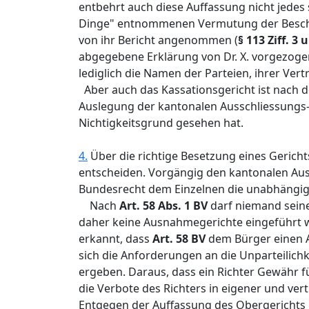
entbehrt auch diese Auffassung nicht jedes
Dinge" entnommenen Vermutung der Beschwer
von ihr Bericht angenommen (
§ 113 Ziff. 3
abgegebene Erklärung von Dr. X. vorgezog
lediglich die Namen der Parteien, ihrer Ver
Aber auch das Kassationsgericht ist nach de
Auslegung der kantonalen Ausschliessungs-
Nichtigkeitsgrund gesehen hat.
4.
Über die richtige Besetzung eines Gericht
entscheiden. Vorgängig den kantonalen Au
Bundesrecht dem Einzelnen die unabhängige 
Nach
Art. 58 Abs. 1 BV
darf niemand sein
daher keine Ausnahmegerichte eingeführt 
erkannt, dass
Art. 58 BV
dem Bürger einen An
sich die Anforderungen an die Unparteilic
ergeben. Daraus, dass ein Richter Gewähr f
die Verbote des Richters in eigener und vert
Entgegen der Auffassung des Obergerichts u