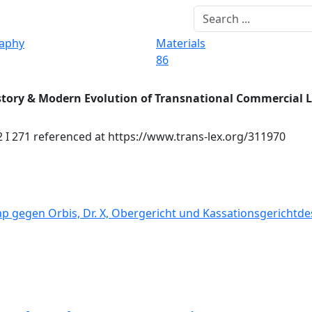
raphy
Materials
86
story & Modern Evolution of Transnational Commercial 
 I 271 referenced at https://www.trans-lex.org/311970
zap gegen Orbis, Dr. X, Obergericht und Kassationsgerichtde