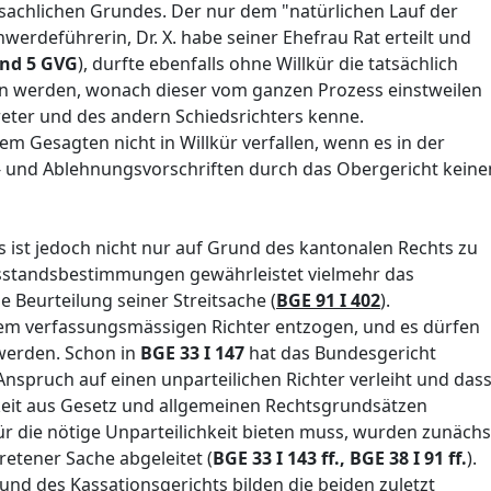
 sachlichen Grundes. Der nur dem "natürlichen Lauf der
deführerin, Dr. X. habe seiner Ehefrau Rat erteilt und
 und 5 GVG
), durfte ebenfalls ohne Willkür die tatsächlich
en werden, wonach dieser vom ganzen Prozess einstweilen
treter und des andern Schiedsrichters kenne.
m Gesagten nicht in Willkür verfallen, wenn es in der
 und Ablehnungsvorschriften durch das Obergericht keine
s ist jedoch nicht nur auf Grund des kantonalen Rechts zu
sstandsbestimmungen gewährleistet vielmehr das
Beurteilung seiner Streitsache (
BGE 91 I 402
).
em verfassungsmässigen Richter entzogen, und es dürfen
werden. Schon in
BGE 33 I 147
hat das Bundesgericht
spruch auf einen unparteilichen Richter verleiht und das
hkeit aus Gesetz und allgemeinen Rechtsgrundsätzen
ür die nötige Unparteilichkeit bieten muss, wurden zunächs
retener Sache abgeleitet (
BGE 33 I 143 ff., BGE 38 I 91 ff.
).
nd des Kassationsgerichts bilden die beiden zuletzt