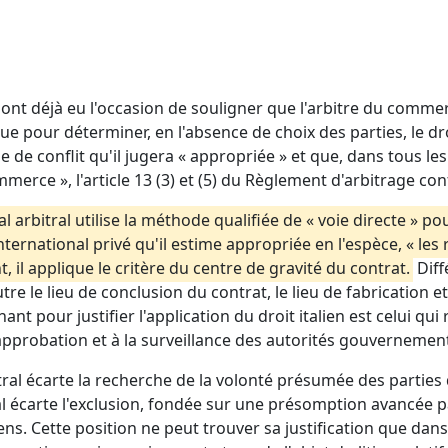
nt déjà eu l'occasion de souligner que l'arbitre du commerc
que pour déterminer, en l'absence de choix des parties, le dro
le de conflit qu'il jugera « appropriée » et que, dans tous les
erce », l'article 13 (3) et (5) du Règlement d'arbitrage con
al arbitral utilise la méthode qualifiée de « voie directe » 
 international privé qu'il estime appropriée en l'espèce, « les
nt, il applique le critère du centre de gravité du contrat.
Diff
re le lieu de conclusion du contrat, le lieu de fabrication 
nt pour justifier l'application du droit italien est celui qui 
approbation et à la surveillance des autorités gouvernement
ral écarte la recherche de la volonté présumée des parties qu
al écarte l'exclusion, fondée sur une présomption avancée p
ens. Cette position ne peut trouver sa justification que dan