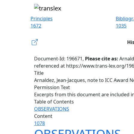
Principles
Bibliog
1672
1035
Hi
Document-Id: 196671,
Please cite as:
Arnald
referenced at https://www.trans-lex.org/19
Title
Arnaldez, Jean-Jacques, note to ICC Award No
Permission Text
Excerpts from this document are included in
Table of Contents
OBSERVATIONS
Content
1078
OBSERVATIONS