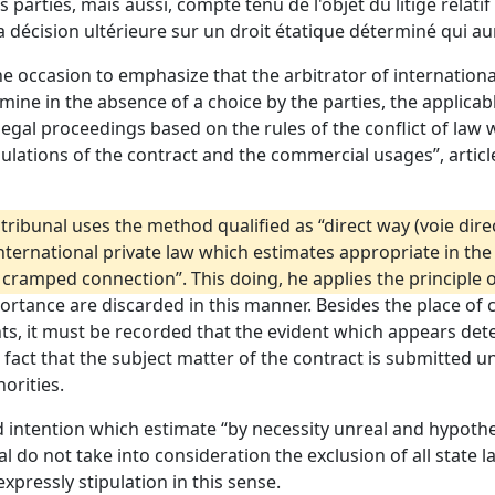
arties, mais aussi, compte tenu de l'objet du litige relati
décision ultérieure sur un droit étatique déterminé qui aura
e occasion to emphasize that the arbitrator of internationa
rmine in the absence of a choice by the parties, the applicabl
 legal proceedings based on the rules of the conflict of la
ulations of the contract and the commercial usages”, article 
l tribunal uses the method qualified as “direct way (voie dir
international private law which estimates appropriate in the 
ramped connection”. This doing, he applies the principle of
rtance are discarded in this manner. Besides the place of c
s, it must be recorded that the evident which appears deter
he fact that the subject matter of the contract is submitted
orities.
 intention which estimate “by necessity unreal and hypotheti
unal do not take into consideration the exclusion of all sta
xpressly stipulation in this sense.