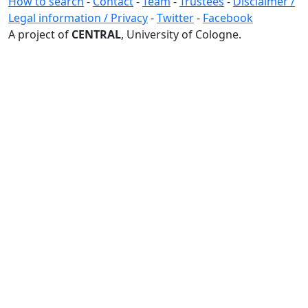
How to search
-
Contact
-
Team
-
Trustees
-
Disclaimer /
Legal information / Privacy
-
Twitter
-
Facebook
A project of
CENTRAL
, University of Cologne.