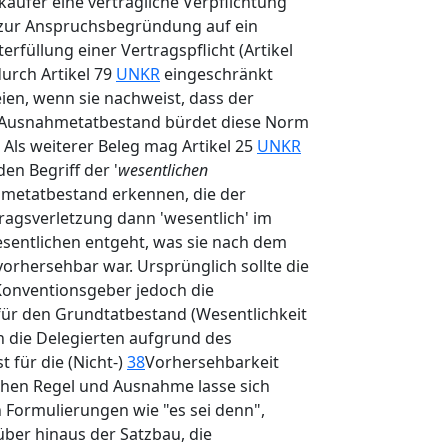
käufer eine vertragliche Verpflichtung
 zur Anspruchsbegründung auf ein
rfüllung einer Vertragspflicht (Artikel
urch Artikel 79
UNKR
eingeschränkt
ien, wenn sie nachweist, dass der
en Ausnahmetatbestand bürdet diese Norm
Als weiterer Beleg mag Artikel 25
UNKR
en Begriff der '
wesentlichen
nahmetatbestand erkennen, die der
tragsverletzung dann 'wesentlich' im
 Wesentlichen entgeht, was sie nach dem
vorhersehbar war. Ursprünglich sollte die
Konventionsgeber jedoch die
 für den Grundtatbestand (Wesentlichkeit
 die Delegierten aufgrund des
t für die (Nicht-)
38
Vorhersehbarkeit
chen Regel und Ausnahme lasse sich
Formulierungen wie "es sei denn",
rüber hinaus der Satzbau, die