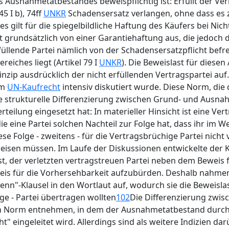
Ausnahmetatbestandes beweispflichtig ist: Erfüllt der Ver
5 I b), 74ff
UNKR
Schadensersatz verlangen, ohne dass es
gilt für die spiegelbildliche Haftung des Käufers bei Nichte
 grundsätzlich von einer Garantiehaftung aus, die jedoch d
üllende Partei nämlich von der Schadensersatzpflicht befre
eiches liegt (Artikel 79 I
UNKR
). Die Beweislast für dies
ip ausdrücklich der nicht erfüllenden Vertragspartei auf. 
um
UN-Kaufrecht
intensiv diskutiert wurde. Diese Norm, die d
h die strukturelle Differenzierung zwischen Grund- und Aus
eilung eingesetzt hat: In materieller Hinsicht ist eine Ver
die eine Partei solchen Nachteil zur Folge hat, dass ihr im
e Folge - zweitens - für die Vertragsbrüchige Partei nicht 
weisen müssen. Im Laufe der Diskussionen entwickelte der 
ist, der verletzten vertragstreuen Partei neben dem Beweis
eis für die Vorhersehbarkeit aufzubürden. Deshalb nahmen
denn"-Klausel in den Wortlaut auf, wodurch sie die Beweislas
ge - Partei übertragen wollten
102
Die Differenzierung zwis
en Norm entnehmen, in dem der Ausnahmetatbestand durch 
t" eingeleitet wird. Allerdings sind als weitere Indizien da