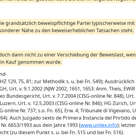
ie grandsätzlich beweispflichtige Partei typischerweise m
besonderer Nähe zu den beweiserheblichen Tatsachen steht.
jedoch dann nicht zu einer Verschiebung der Beweislast, we
t in Kauf genommen wurde.
end-
BGHZ 129, 75, 81; zur Methodik s. u. bei Fn. 549); Ausdrückli
GH, Urt. v. 9.1.2002 (NJW 2002, 1651, 1653: Anm. Theis, EWiR
s Bundesgericht, Urt. v. 7.7.2004 (CISG-online Nr. 848), Urt. 
uzern, Urt. v. 12.5.2003 (CISG-online Nr. 846); HG Zürich, Urt.
G-online Nr. 737; s.o. Fn. 65), Erw. 4; Tribunale di Vigevano, Ur
. 64). Auch Juzgado sexto de Primera Instancia del Pnrtido de 
 Nr. 6653/1993 aus dein Jahre 1993 (
www.unilex.info
); letzt
t (zu diesem Punkt s. u. bei Fn. 515 und bei Fn. 516).