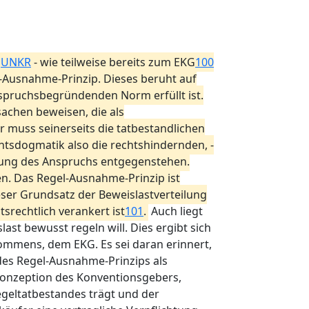
m
UNKR
- wie teilweise bereits zum EKG
100
-Ausnahme-Prinzip. Dieses beruht auf
anspruchsbegründenden Norm erfüllt ist.
achen beweisen, die als
 muss seinerseits die tatbestandlichen
htsdogmatik also die rechtshindernden, -
zung des Anspruchs entgegenstehen.
en. Das Regel-Ausnahme-Prinzip ist
ser Grundsatz der Beweislastverteilung
srechtlich verankert ist
101
.
Auch liegt
ast bewusst regeln will. Dies ergibt sich
kommens, dem EKG. Es sei daran erinnert,
 des Regel-Ausnahme-Prinzips als
Konzeption des Konventionsgebers,
egeltatbestandes trägt und der