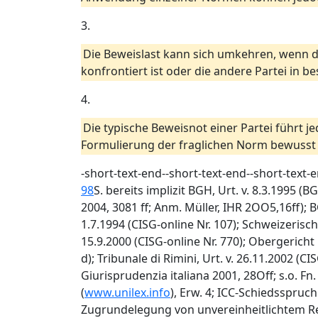
3.
Die Beweislast kann sich umkehren, wenn d
konfrontiert ist oder die andere Partei in 
4.
Die typische Beweisnot einer Partei führt 
Formulierung der fraglichen Norm bewuss
-short-text-end--short-text-end--short-text-
98
S. bereits implizit BGH, Urt. v. 8.3.1995 (
2004, 3081 ff; Anm. Müller, IHR 2OO5,16ff); B
1.7.1994 (CISG-online Nr. 107); Schweizerische
15.9.2000 (CISG-online Nr. 770); Obergericht L
d); Tribunale di Rimini, Urt. v. 26.11.2002 (CIS
Giurisprudenzia italiana 2001, 28Off; s.o. Fn
(
www.unilex.info
), Erw. 4; ICC-Schiedsspruch
Zugrundelegung von unvereinheitlichtem Rech