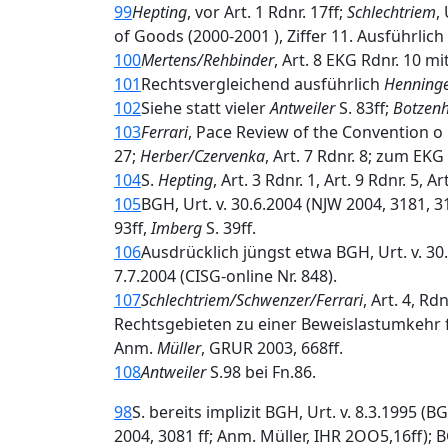
99
Hepting
, vor Art. 1 Rdnr. 17ff;
Schlechtriem
,
of Goods (2000-2001 ), Ziffer 11. Ausführl
100
Mertens/Rehbinder
, Art. 8 EKG Rdnr. 10 m
101
Rechtsvergleichend ausführlich
Henning
102
Siehe statt vieler
Antweiler
S. 83ff;
Botzenh
103
Ferrari
, Pace Review of the Convention o C
27;
Herber/Czervenka
, Art. 7 Rdnr. 8; zum EKG
104
S.
Hepting
, Art. 3 Rdnr. 1, Art. 9 Rdnr. 5, 
105
BGH, Urt. v. 30.6.2004 (NJW 2004, 3181, 
93ff,
Imberg
S. 39ff.
106
Ausdrücklich jüngst etwa BGH, Urt. v. 30
7.7.2004 (CISG-online Nr. 848).
107
Schlechtriem/Schwenzer/Ferrari
, Art. 4, R
Rechtsgebieten zu einer Beweislastumkehr 
Anm.
Müller
, GRUR 2003, 668ff.
108
Antweiler
S.98 bei Fn.86.
98
S. bereits implizit BGH, Urt. v. 8.3.1995 (
2004, 3081 ff; Anm. Müller, IHR 2OO5,16ff); B