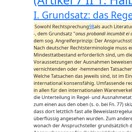
I. Grundsatz: das Reg
Sowohl Rechtsprechung
98
als auch Literatu
-, dem Grundsatz "
onus probandi incumbit ei q
dem sog. Angreiferprinzip: Der Anspruchsste
Nach deutscher Rechtsterminologie muss er
Mindesttatbestand erforderlich sind, um di
Voraussetzungen der Ausnahmen beweisen, di
vernichtenden oder -hemmenden Tatsachen,
Welche Tatsachen das jeweils sind, ist im 
international konsensfähig. Umfassende re
in allen für den internationalen Warenverk
die Unterteilung in Regel- und Ausnahmeta
zum einen aus den oben (s. o. bei Fn. 77) 
dass dort letztlich fast alle Beweislastreg
überflüssig angesehen wurden. Zum anderen
wonach der Anspruchsteller grundsätzlich d