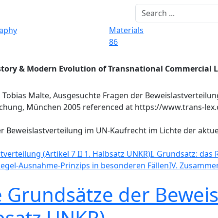
raphy
Materials
86
story & Modern Evolution of Transnational Commercial 
, Tobias Malte, Ausgesuchte Fragen der Beweislastverteilu
echung, München 2005 referenced at https://www.trans-lex
er Beweislastverteilung im UN-Kaufrecht im Lichte der ak
verteilung (Artikel 7 II 1. Halbsatz UNKR)
I. Grundsatz: das
 Regel-Ausnahme-Prinzips in besonderen Fällen
IV. Zusamme
ne Grundsätze der Beweis
albsatz UNKR)