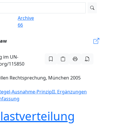
Archive
66
Law
ng im UN-
.org/115850
tuellen Rechtsprechung, München 2005
 Regel-Ausnahme-Prinzip
II. Ergänzungen
nfassung
lastverteilung