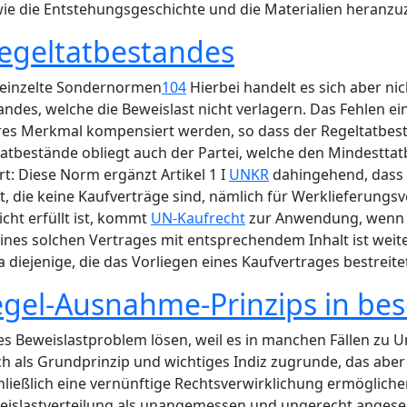
ie die Entstehungsgeschichte und die Materialien heranzu
Regeltatbestandes
reinzelte Sondernormen
104
Hierbei handelt es sich aber n
des, welche die Beweislast nicht verlagern. Das Fehlen e
res Merkmal kompensiert werden, so dass der Regeltatbest
atbestände obliegt auch der Partei, welche den Mindesttatb
ert: Diese Norm ergänzt Artikel 1 I
UNKR
dahingehend, dass 
t, die keine Kaufverträge sind, nämlich für Werklieferungs
ht erfüllt ist, kommt
UN-Kaufrecht
zur Anwendung, wenn e
ines solchen Vertrages mit entsprechendem Inhalt ist weiterh
 diejenige, die das Vorliegen eines Kaufvertrages bestreite
Regel-Ausnahme-Prinzips in be
s Beweislastproblem lösen, weil es in manchen Fällen zu U
ch als Grundprinzip und wichtiges Indiz zugrunde, das aber 
chließlich eine vernünftige Rechtsverwirklichung ermögliche
eislastverteilung als unangemessen und ungerecht angeseh