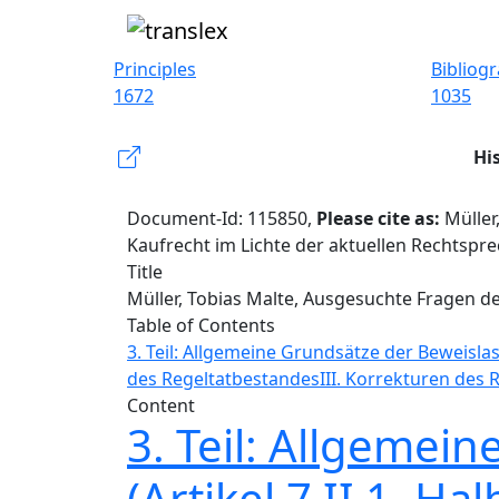
Principles
Bibliog
1672
1035
Hi
Document-Id: 115850,
Please cite as:
Müller
Kaufrecht im Lichte der aktuellen Rechtspr
Title
Müller, Tobias Malte, Ausgesuchte Fragen d
Table of Contents
3. Teil: Allgemeine Grundsätze der Beweislast
des Regeltatbestandes
III. Korrekturen des
Content
3. Teil: Allgemei
(Artikel 7 II 1. H