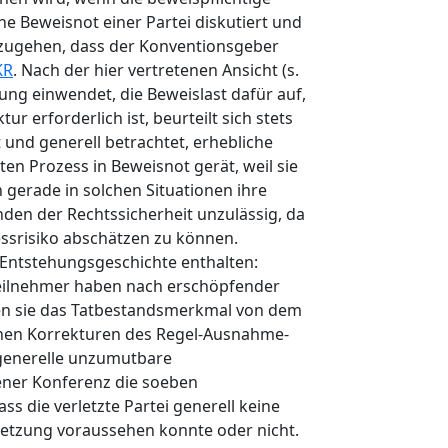
he Beweisnot einer Partei diskutiert und
szugehen, dass der Konventionsgeber
KR
. Nach der hier vertretenen Ansicht (s.
lung einwendet, die Beweislast dafür auf,
 erforderlich ist, beurteilt sich stets
und generell betrachtet, erhebliche
en Prozess in Beweisnot gerät, weil sie
 gerade in solchen Situationen ihre
ünden der Rechtssicherheit unzulässig, da
essrisiko abschätzen zu können.
 Entstehungsgeschichte enthalten:
zteilnehmer haben nach erschöpfender
aben sie das Tatbestandsmerkmal von dem
lnen Korrekturen des Regel-Ausnahme-
generelle unzumutbare
ener Konferenz die soeben
ss die verletzte Partei generell keine
rletzung voraussehen konnte oder nicht.