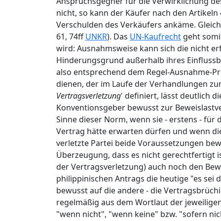
Anspruchsgegner für die Verwirklichung des 
nicht, so kann der Käufer nach den Artikeln 4
Verschulden des Verkäufers ankäme. Gleiches 
61, 74ff
UNKR
). Das
UN-Kaufrecht
geht somit
wird: Ausnahmsweise kann sich die nicht erf
Hinderungsgrund außerhalb ihres Einflussber
also entsprechend dem Regel-Ausnahme-Prinz
dienen, der im Laufe der Verhandlungen z
Vertragsverletzung
' definiert, lässt deutlic
Konventionsgeber bewusst zur Beweislastvert
Sinne dieser Norm, wenn sie - erstens - für 
Vertrag hätte erwarten dürfen und wenn dies
verletzte Partei beide Voraussetzungen be
Überzeugung, dass es nicht gerechtfertigt 
der Vertragsverletzung) auch noch den Bew
philippinischen Antrags die heutige "es sei 
bewusst auf die andere - die Vertragsbrüchi
regelmäßig aus dem Wortlaut der jeweilig
"wenn nicht", "wenn keine" bzw. "sofern nich