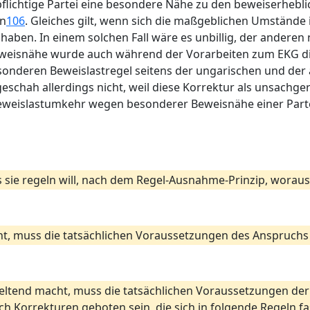
flichtige Partei eine besondere Nähe zu den beweiserhebli
nn
106
. Gleiches gilt, wenn sich die maßgeblichen Umstände 
haben. In einem solchen Fall wäre es unbillig, der anderen 
eweisnähe wurde auch während der Vorarbeiten zum EKG d
onderen Beweislastregel seitens der ungarischen und der
geschah allerdings nicht, weil diese Korrektur als unsac
eweislastumkehr wegen besonderer Beweisnähe einer Partei o
 es sie regeln will, nach dem Regel-Ausnahme-Prinzip, wora
cht, muss die tatsächlichen Voraussetzungen des Anspruchs
 geltend macht, muss die tatsächlichen Voraussetzungen de
Korrekturen geboten sein, die sich in folgende Regeln fa