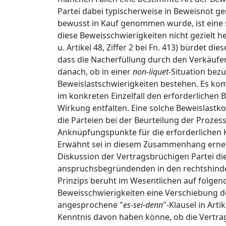
Partei dabei typischerweise in Beweisnot ger
bewusst in Kauf genommen wurde, ist eine 
diese Beweisschwierigkeiten nicht gezielt he
u. Artikel 48, Ziffer 2 bei Fn. 413) bürdet 
dass die Nacherfüllung durch den Verkäufer f
danach, ob in einer
non-liquet
-Situation bez
Beweislastschwierigkeiten bestehen. Es komm
im konkreten Einzelfall den erforderlichen 
Wirkung entfalten. Eine solche Beweislastko
die Parteien bei der Beurteilung der Proze
Anknüpfungspunkte für die erforderlichen K
Erwähnt sei in diesem Zusammenhang erneut
Diskussion der Vertragsbrüchigen Partei di
anspruchsbegründenden in den rechtshinde
Prinzips beruht im Wesentlichen auf folge
Beweisschwierigkeiten eine Verschiebung d
angesprochene "
es-sei-denn
"-Klausel in Arti
Kenntnis davon haben könne, ob die Vertrag