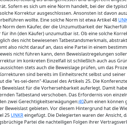
ät. Sofern es sich um eine Norm handelt, bei der die typisc
solche Korrektur ausgeschlossen. Ansonsten ist davon au
rbeiführen wollte. Eine solche Norm ist etwa Artikel 48
UN
diese Norm dem Käufer, der die Unzumutbarkeit der Nacherfül
ür ihn (den Käufer) unzumutbar ist. Ob eine solche Korrektur
üglich des nicht bewiesenen Tatbestandsmerkmals, abstrakt 
t also nicht darauf an, dass eine Partei in einem bestimmt
Beweis nicht führen kann, denn Beweislastregelungen sollen
rrektur im konkreten Einzelfall ist schließlich auch aus Gr
ssaussichten stets auch die Beweislage prüfen, um das Proz
orrekturen sind bereits im Einheitsrecht selbst und seiner
 die "es-sei-denn"-Klausel des Artikels 25. Die Konferen
e Beweislast für die Vorhersehbarkeit auferlegt. Damit h
rnden Tatbestand verschoben. Das Erfordernis von einze
nden zwei Gerechtigkeitserwägungen:
40
Zum einen können 
er Beweislast gebieten. Vor diesem Hintergrund hat die Wi
kel 25
UNKR
eingefügt. Die Delegierten waren der Ansicht, da
sbrüchige Partei die nachteiligen Folgen ihrer Vertragsve