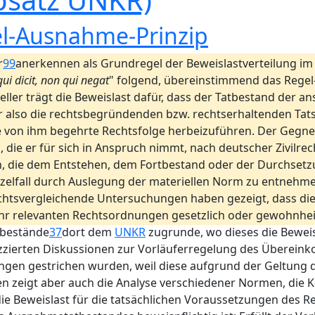
el-Ausnahme-Prinzip
r
99
anerkennen als Grundregel der Beweislastverteilung i
ui dicit, non qui negat
" folgend, übereinstimmend das Regel
ller trägt die Beweislast dafür, dass der Tatbestand der 
 also die rechtsbegründenden bzw. rechtserhaltenden Tats
e von ihm begehrte Rechtsfolge herbeizuführen. Der Gegner
e er für sich in Anspruch nimmt, nach deutscher Zivilrec
 die dem Entstehen, dem Fortbestand oder der Durchset
Einzelfall durch Auslegung der materiellen Norm zu entnehm
chtsvergleichende Untersuchungen haben gezeigt, dass die
ehr relevanten Rechtsordnungen gesetzlich oder gewohnheit
tbestände
37
dort dem
UNKR
zugrunde, wo dieses die Beweisl
skizzierten Diskussionen zur Vorläuferregelung des Überein
elungen gestrichen wurden, weil diese aufgrund der Geltung
 zeigt aber auch die Analyse verschiedener Normen, die 
ie Beweislast für die tatsächlichen Voraussetzungen des R