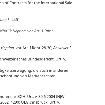
on of Contracts for the International Sale
Jung
S. 44ff.
ffer II;
Hepting
, vor Art. 1 Rdnr.
n
Hepting
, vor Art. I Rdnr. 28-30;
Antweiler
S.
 Schweizerisches Bundesgericht, Urt. v.
chtigkeitserwagung, die auch in anderen
Erschöpfung von Markenrechten;
ch nunmehr BGH. Urt. v. 30.6.2004 (NJW
 2002, 4290; OLG Innsbruck, Urt. v.