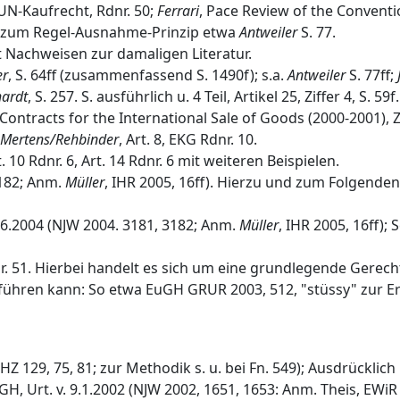
 UN-Kaufrecht, Rdnr. 50;
Ferrari
, Pace Review of the Conventi
ich zum Regel-Ausnahme-Prinzip etwa
Antweiler
S. 77.
it Nachweisen zur damaligen Literatur.
er
, S. 64ff (zusammenfassend S. 1490f); s.a.
Antweiler
S. 77ff;
ardt
, S. 257. S. ausführlich u. 4 Teil, Artikel 25, Ziffer 4, S. 59f.
ontracts for the International Sale of Goods (2000-2001), Zi
Mertens/Rehbinder
, Art. 8, EKG Rdnr. 10.
Art. 10 Rdnr. 6, Art. 14 Rdnr. 6 mit weiteren Beispielen.
3182; Anm.
Müller
, IHR 2005, 16ff). Hierzu und zum Folgende
.6.2004 (NJW 2004. 3181, 3182; Anm.
Müller
, IHR 2005, 16ff);
dnr. 51. Hierbei handelt es sich um eine grundlegende Gere
führen kann: So etwa EuGH GRUR 2003, 512, "stüssy" zur 
BGHZ 129, 75, 81; zur Methodik s. u. bei Fn. 549); Ausdrückli
GH, Urt. v. 9.1.2002 (NJW 2002, 1651, 1653: Anm. Theis, EWiR