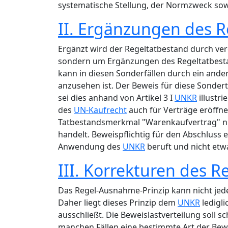
systematische Stellung, der Normzweck sow
II. Ergänzungen des 
Ergänzt wird der Regeltatbestand durch ve
sondern um Ergänzungen des Regeltatbestan
kann in diesen Sonderfällen durch ein ande
anzusehen ist. Der Beweis für diese Sondert
sei dies anhand von Artikel 3 I
UNKR
illustri
des
UN-Kaufrecht
auch für Verträge eröffne
Tatbestandsmerkmal "Warenkaufvertrag" nic
handelt. Beweispflichtig für den Abschluss e
Anwendung des
UNKR
beruft und nicht etwa
III. Korrekturen des 
Das Regel-Ausnahme-Prinzip kann nicht jede
Daher liegt dieses Prinzip dem
UNKR
ledigli
ausschließt. Die Beweislastverteilung soll s
manchen Fällen eine bestimmte Art der Bew