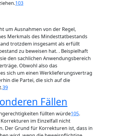
ziehen.
103
icht um Ausnahmen von der Regel,
ines Merkmals des Mindesttatbestands
and trotzdem insgesamt als erfüllt
estand zu beweisen hat. . Beispielhaft
sie den sachlichen Anwendungsbereich
verträge. Obwohl also das
s sich um einen Werklieferungsvertrag
in die Partei, die sich auf die
t.
39
sonderen Fällen
ngerechtigkeiten füllten würde
105
.
Korrekturen im Einzelfall nicht
n. Der Grund für Korrekturen ist, dass in
en wird, wenn die beweispflichtige