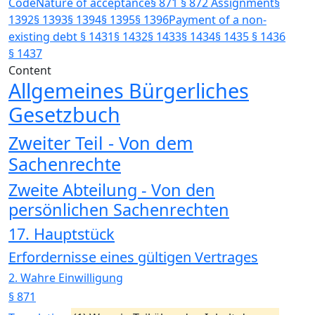
Code
Nature of acceptance
§ 871
§ 872
Assignment
§
1392
§ 1393
§ 1394
§ 1395
§ 1396
Payment of a non-
existing debt
§ 1431
§ 1432
§ 1433
§ 1434
§ 1435
§ 1436
§ 1437
Content
Allgemeines Bürgerliches
Gesetzbuch
Zweiter Teil - Von dem
Sachenrechte
Zweite Abteilung - Von den
persönlichen Sachenrechten
17. Hauptstück
Erfordernisse eines gültigen Vertrages
2. Wahre Einwilligung
§ 871