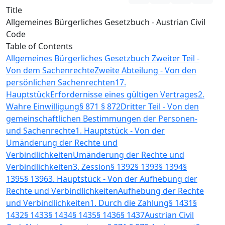
Title
Allgemeines Bürgerliches Gesetzbuch - Austrian Civil
Code
Table of Contents
Allgemeines Bürgerliches Gesetzbuch
Zweiter Teil -
Von dem Sachenrechte
Zweite Abteilung - Von den
persönlichen Sachenrechten
17.
Hauptstück
Erfordernisse eines gültigen Vertrages
2.
Wahre Einwilligung
§ 871
§ 872
Dritter Teil - Von den
gemeinschaftlichen Bestimmungen der Personen-
und Sachenrechte
1. Hauptstück - Von der
Umänderung der Rechte und
Verbindlichkeiten
Umänderung der Rechte und
Verbindlichkeiten
3. Zession
§ 1392
§ 1393
§ 1394
§
1395
§ 1396
3. Hauptstück - Von der Aufhebung der
Rechte und Verbindlichkeiten
Aufhebung der Rechte
und Verbindlichkeiten
1. Durch die Zahlung
§ 1431
§
1432
§ 1433
§ 1434
§ 1435
§ 1436
§ 1437
Austrian Civil