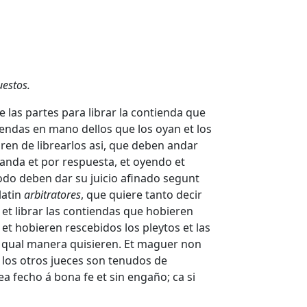
estos.
las partes para librar la contienda que
iendas en mano dellos que los oyan et los
en de librearlos asi, que deben andar
anda et por respuesta, et oyendo et
todo deben dar su juicio afinado segunt
latin
arbitratores
, que quiere tanto decir
et librar las contiendas que hobieren
et hobieren rescebidos los pleytos et las
n qual manera quisieren. Et maguer non
 los otros jueces son tenudos de
ea fecho á bona fe et sin engaño; ca si