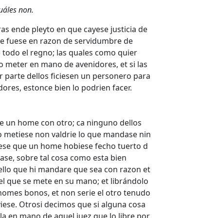
áles non.
as ende pleyto en que cayese justicia de
ue fuese en razon de servidumbre de
e todo el regno; las quales como quier
 meter en mano de avenidores, et si las
or parte dellos ficiesen un personero para
ores, estonce bien lo podrien facer.
e un home con otro; ca ninguno dellos
lo metiese non valdrie lo que mandase nin
ciese que un home hobiese fecho tuerto d
ase, sobre tal cosa como esta bien
llo que hi mandare que sea con razon et
uel que se mete en su mano; et librándolo
 homes bonos, et non serie el otro tenudo
viese. Otrosi decimos que si alguna cosa
la en mano de aquel juez que lo libre por