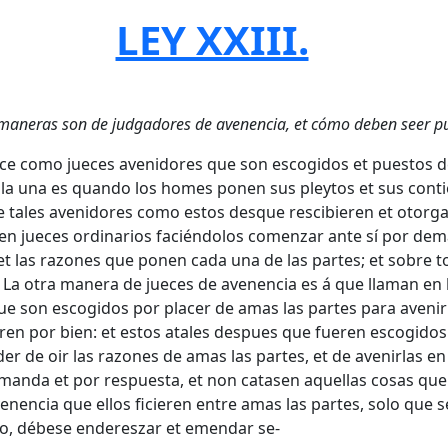
LEY XXIII.
aneras son de judgadores de avenencia, et cómo deben seer pu
ce como jueces avenidores que son escogidos et puestos de 
: la una es quando los homes ponen sus pleytos et sus cont
 tales avenidores como estos desque rescibieren et otorgar
sen jueces ordinarios faciéndolos comenzar ante sí por dem
 et las razones que ponen cada una de las partes; et sobre 
 La otra manera de jueces de avenencia es á que llaman en 
 son escogidos por placer de amas las partes para avenir 
ren por bien: et estos atales despues que fueren escogidos 
r de oir las razones de amas las partes, et de avenirlas e
emanda et por respuesta, et non catasen aquellas cosas que
avenencia que ellos ficieren entre amas las partes, solo que s
, débese endereszar et emendar se-