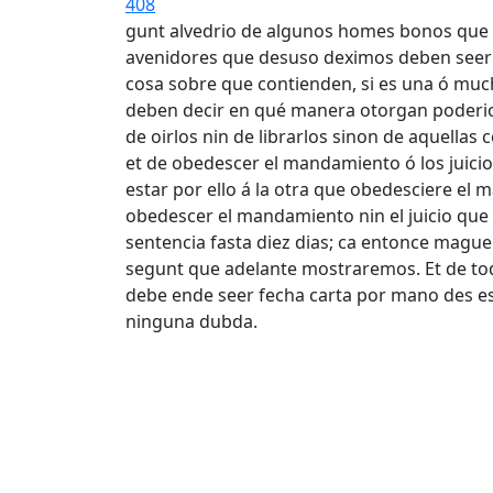
408
gunt alvedrio de algunos homes bonos que se
avenidores que desuso deximos deben seer p
cosa sobre que contienden, si es una ó much
deben decir en qué manera otorgan poderio
de oirlos nin de librarlos sinon de aquella
et de obedescer el mandamiento ó los juicio
estar por ello á la otra que obedesciere el
obedescer el mandamiento nin el juicio que d
sentencia fasta diez dias; ca entonce maguer
segunt que adelante mostraremos. Et de tod
debe ende seer fecha carta por mano des es
ninguna dubda.