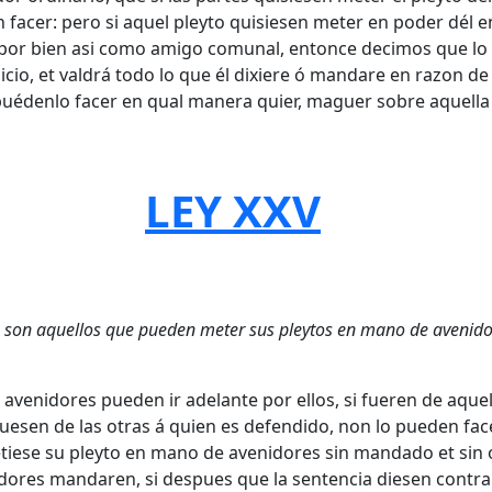
facer: pero si aquel pleyto quisiesen meter en poder dél e
ese por bien asi como amigo comunal, entonce decimos que lo
o, et valdrá todo lo que él dixiere ó mandare en razon de
puédenlo facer en qual manera quier, maguer sobre aquella 
LEY XXV
s son aquellos que pueden meter sus pleytos en mano de avenido
avenidores pueden ir adelante por ellos, si fueren de aquel
 fuesen de las otras á quien es defendido, non lo pueden fa
etiese su pleyto en mano de avenidores sin mandado et si
idores mandaren, si despues que la sentencia diesen contra e