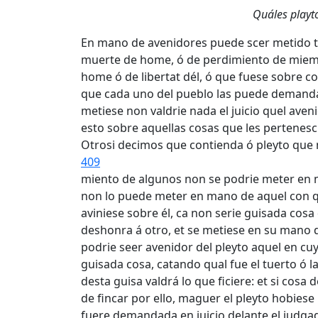
Quáles playt
En mano de avenidores puede scer metido tod
muerte de home, ó de perdimiento de miemb
home ó de libertat dél, ó que fuese sobre 
que cada uno del pueblo las puede demandar
metiese non valdrie nada el juicio quel aven
esto sobre aquellas cosas que les pertenesc
Otrosi decimos que contienda ó pleyto que 
409
miento de algunos non se podrie meter en m
non lo puede meter en mano de aquel con qui
aviniese sobre él, ca non serie guisada co
deshonra á otro, et se metiese en su mano
podrie seer avenidor del pleyto aquel en 
guisada cosa, catando qual fue el tuerto ó la
desta guisa valdrá lo que ficiere: et si c
de fincar por ello, maguer el pleyto hobiese
fuere demandada en juicio delante el judgado