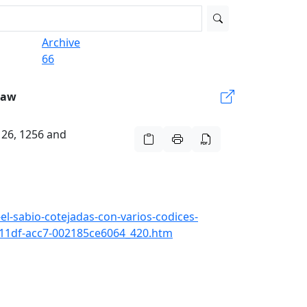
Archive
66
Law
e 26, 1256 and
el-sabio-cotejadas-con-varios-codices-
2-11df-acc7-002185ce6064_420.htm