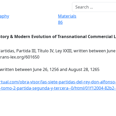
raphy
Materials
86
story & Modern Evolution of Transnational Commercial 
Partidas, Partida III, Título IV, Ley XXIII, written between Jun
trans-lex.org/601650
III, written between June 26, 1256 and August 28, 1265
tual.com/obra-visor/las-siete-partidas-del-rey-don-alfonso-
ria-tomo-2-partida-segunda-y-tercera--0/html/01f12004-82b