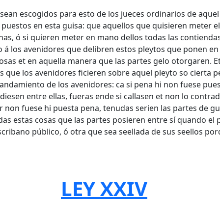
an escogidos para esto de los jueces ordinarios de aquel l
uestos en esta guisa: que aquellos que quisieren meter el
as, ó si quieren meter en mano dellos todas las contiendas 
 á los avenidores que delibren estos pleytos que ponen en
s cosas et en aquella manera que las partes gelo otorgaren
s que los avenidores ficieren sobre aquel pleyto so cierta 
 mandamiento de los avenidores: ca si pena hi non fuese pue
iesen entre ellas, fueras ende si callasen et non lo contrad
 non fuese hi puesta pena, tenudas serien las partes de gua
as estas cosas que las partes posieren entre sí quando el
cribano público, ó otra que sea seellada de sus seellos p
LEY XXIV