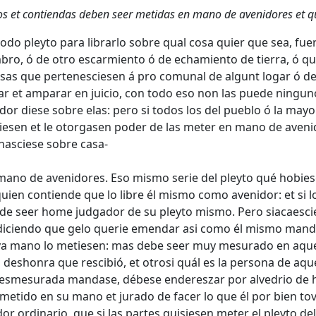
os et contiendas deben seer metidas en mano de avenidores et qu
o pleyto para librarlo sobre qual cosa quier que sea, fuer
ro, ó de otro escarmiento ó de echamiento de tierra, ó q
cosas que pertenesciesen á pro comunal de algunt logar ó d
 et amparar en juicio, con todo eso non las puede ninguno
idor diese sobre elas: pero si todos los del pueblo ó la may
iesen et le otorgasen poder de las meter en mano de avenid
nasciese sobre casa-
ano de avenidores. Eso mismo serie del pleyto qué hobies
en contiende que lo libre él mismo como avenidor: et si 
sa de seer home judgador de su pleyto mismo. Pero siacaes
 diciendo que gelo querie emendar asi como él mismo mand
cuya mano lo metiesen: mas debe seer muy mesurado en aque
 deshonra que rescibió, et otrosi quál es la persona de aq
osa desmesurada mandase, débese endereszar por alvedrio de
 metido en su mano et jurado de facer lo que él por bien to
r ordinario, que si las partes quisiesen meter el pleyto del