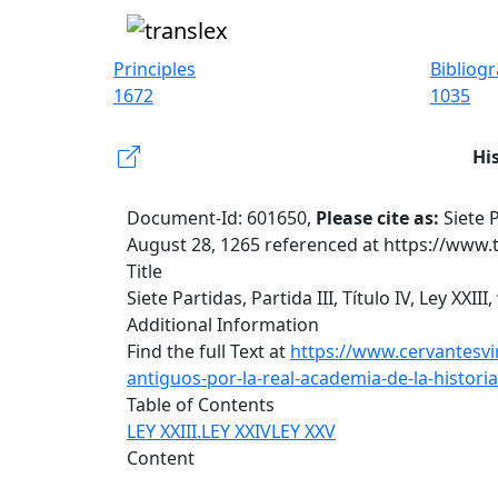
Principles
Bibliog
1672
1035
Hi
Document-Id: 601650,
Please cite as:
Siete 
August 28, 1265 referenced at https://www.
Title
Siete Partidas, Partida III, Título IV, Ley XX
Additional Information
Find the full Text at
https://www.cervantesvir
antiguos-por-la-real-academia-de-la-histo
Table of Contents
LEY XXIII.
LEY XXIV
LEY XXV
Content