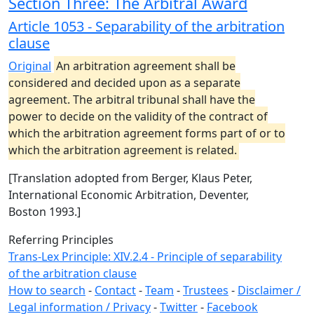
Section Three: The Arbitral Award
Article 1053 - Separability of the arbitration
clause
Original
An arbitration agreement shall be
considered and decided upon as a separate
agreement. The arbitral tribunal shall have the
power to decide on the validity of the contract of
which the arbitration agreement forms part of or to
which the arbitration agreement is related.
[Translation adopted from Berger, Klaus Peter,
International Economic Arbitration, Deventer,
Boston 1993.]
Referring Principles
Trans-Lex Principle: XIV.2.4 - Principle of separability
of the arbitration clause
How to search
-
Contact
-
Team
-
Trustees
-
Disclaimer /
Legal information / Privacy
-
Twitter
-
Facebook