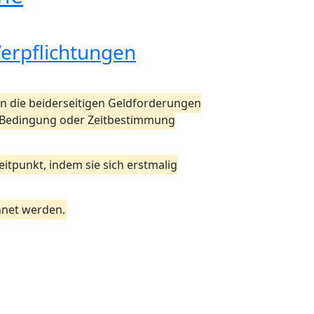
Verpflichtungen
n die beiderseitigen Geldforderungen
er Bedingung oder Zeitbestimmung
itpunkt, indem sie sich erstmalig
hnet werden.