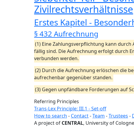
Zivilrechtsverhältnisse
Erstes Kapitel - Besonder
§ 432 Aufrechnung
(1) Eine Zahlungsverpflichtung kann durch
fällig sind. Die Aufrechnung erfolgt durch
verbunden werden.
(2) Durch die Aufrechnung erlöschen die be
aufrechenbar gegenüber standen.
(3) Gegen unpfändbare Forderungen auf Sc
Referring Principles
Trans-Lex Principle: III.1 - Set-off
How to search
-
Contact
-
Team
-
Trustees
-
A project of
CENTRAL
, University of Cologne