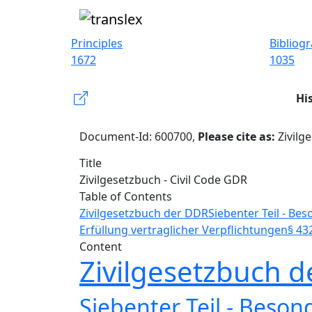
Principles
Bibliog
1672
1035
Hi
Document-Id: 600700,
Please cite as:
Zivilg
Title
Zivilgesetzbuch - Civil Code GDR
Table of Contents
Zivilgesetzbuch der DDR
Siebenter Teil - Be
Erfüllung vertraglicher Verpflichtungen
§ 43
Content
Zivilgesetzbuch 
Siebenter Teil - Beso