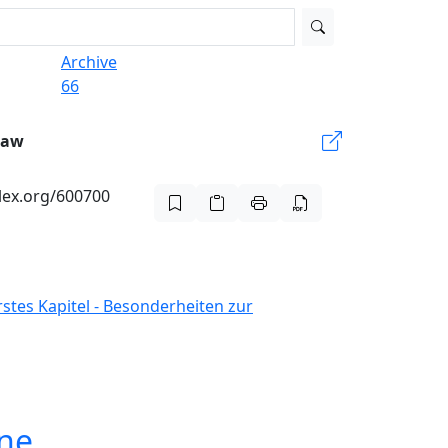
Archive
66
Law
-lex.org/600700
rstes Kapitel - Besonderheiten zur
lne