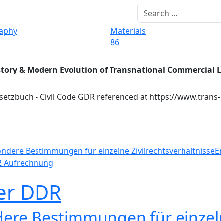
raphy
Materials
86
story & Modern Evolution of Transnational Commercial 
esetzbuch - Civil Code GDR referenced at https://www.trans
sondere Bestimmungen für einzelne Zivilrechtsverhältnisse
E
2 Aufrechnung
der DDR
ndere Bestimmungen für einze