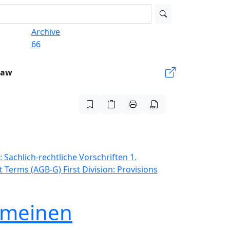
Archive
66
Law
: Sachlich-rechtliche Vorschriften
1.
ct Terms (AGB-G)
First Division: Provisions
gemeinen