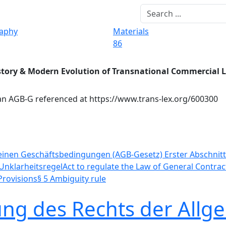
raphy
Materials
86
story & Modern Evolution of Transnational Commercial 
 AGB-G referenced at https://www.trans-lex.org/600300
meinen Geschäftsbedingungen (AGB-Gesetz)
Erster Abschnitt
 Unklarheitsregel
Act to regulate the Law of General Contra
Provisions
§ 5 Ambiguity rule
ung des Rechts der All