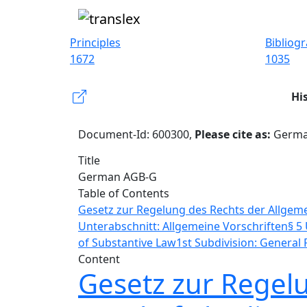
Principles
Bibliog
1672
1035
Hi
Document-Id: 600300,
Please cite as:
German
Title
German AGB-G
Table of Contents
Gesetz zur Regelung des Rechts der Allge
Unterabschnitt: Allgemeine Vorschriften
§ 5
of Substantive Law
1st Subdivision: General 
Content
Gesetz zur Regel