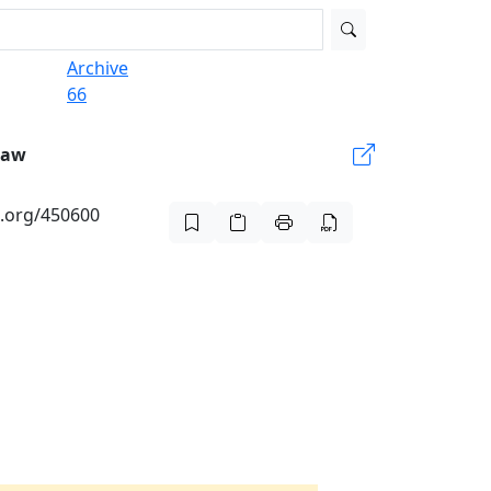
Archive
66
Law
x.org/450600