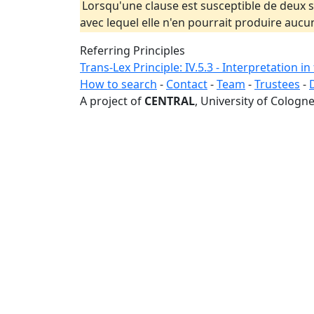
Lorsqu'une clause est susceptible de deux se
avec lequel elle n'en pourrait produire aucu
Referring Principles
Trans-Lex Principle: IV.5.3 - Interpretation i
How to search
-
Contact
-
Team
-
Trustees
-
A project of
CENTRAL
, University of Cologne