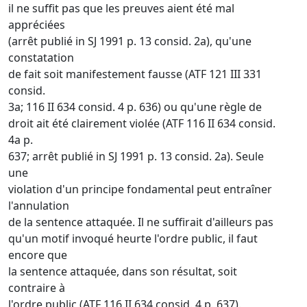
il ne suffit pas que les preuves aient été mal
appréciées
(arrêt publié in SJ 1991 p. 13 consid. 2a), qu'une
constatation
de fait soit manifestement fausse (ATF 121 III 331
consid.
3a; 116 II 634 consid. 4 p. 636) ou qu'une règle de
droit ait été clairement violée (ATF 116 II 634 consid.
4a p.
637; arrêt publié in SJ 1991 p. 13 consid. 2a). Seule
une
violation d'un principe fondamental peut entraîner
l'annulation
de la sentence attaquée. Il ne suffirait d'ailleurs pas
qu'un motif invoqué heurte l'ordre public, il faut
encore que
la sentence attaquée, dans son résultat, soit
contraire à
l'ordre public (ATF 116 II 634 consid. 4 p. 637).