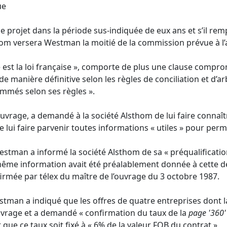
ue
le projet dans la période sus-indiquée de eux ans et s’il re
hom versera Westman la moitié de la commission prévue à l’ar
le est la loi française », comporte de plus une clause compro
de manière définitive selon les règles de conciliation et d
nommés selon ses règles ».
’ouvrage, a demandé à la société Alsthom de lui faire connaître
e lui faire parvenir toutes informations « utiles » pour perme
estman a informé la société Alsthom de sa « préqualificatio
a même information avait été préalablement donnée à cette d
nfirmée par télex du maître de l’ouvrage du 3 octobre 1987.
Westman a indiqué que les offres de quatre entreprises dont 
ouvrage et a demandé « confirmation du taux de la
page '360'
que ce taux soit fixé à « 6% de la valeur FOB du contrat ».