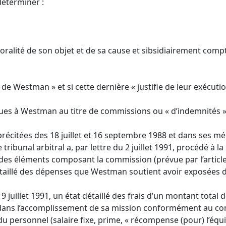
déterminer :
a moralité de son objet et de sa cause et sibsidiairement com
e de Westman » et si cette dernière « justifie de leur exécutio
ues à Westman au titre de commissions ou « d’indemnités »
récitées des 18 juillet et 16 septembre 1988 et dans ses mé
e tribunal arbitral a, par lettre du 2 juillet 1991, procédé 
llé des éléments composant la commission (prévue par l’articl
taillé des dépenses que Westman soutient avoir exposées da
juillet 1991, un état détaillé des frais d’un montant total de
 dans l’accomplissement de sa mission conformément au con
ersonnel (salaire fixe, prime, « récompense (pour) l’équ