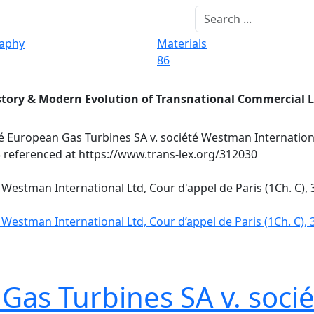
raphy
Materials
86
story & Modern Evolution of Transnational Commercial 
é European Gas Turbines SA v. société Westman Internation
3 referenced at https://www.trans-lex.org/312030
 Westman International Ltd, Cour d'appel de Paris (1Ch. C)
 Westman International Ltd, Cour d’appel de Paris (1Ch. C)
 Gas Turbines SA v. soc