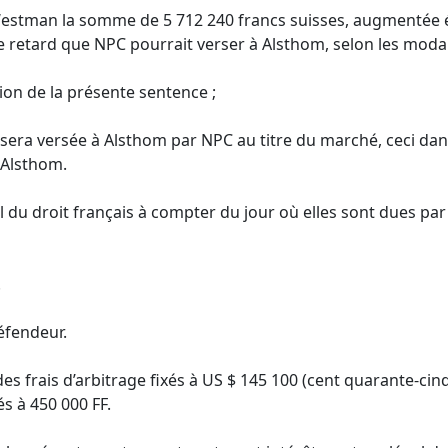
estman la somme de 5 712 240 francs suisses, augmentée é
e retard que NPC pourrait verser à Alsthom, selon les modal
tion de la présente sentence ;
era versée à Alsthom par NPC au titre du marché, ceci dans
 Alsthom.
 du droit français à compter du jour où elles sont dues par
.
éfendeur.
 frais d’arbitrage fixés à US $ 145 100 (cent quarante-cinq m
s à 450 000 FF.