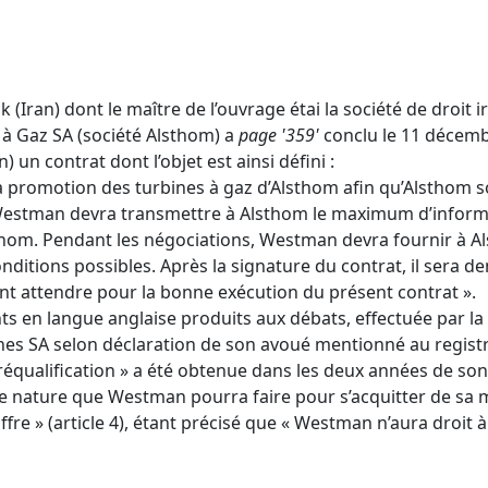
 (Iran) dont le maître de l’ouvrage étai la société de droi
 à Gaz SA (société Alsthom) a
page '359'
conclu le 11 décembr
un contrat dont l’objet est ainsi défini :
a promotion des turbines à gaz d’Alsthom afin qu’Alsthom so
e, Westman devra transmettre à Alsthom le maximum d’infor
sthom. Pendant les négociations, Westman devra fournir à Al
conditions possibles. Après la signature du contrat, il ser
nt attendre pour la bonne exécution du présent contrat ».
ts en langue anglaise produits aux débats, effectuée par la
s SA selon déclaration de son avoué mentionné au registr
 préqualification » a été obtenue dans les deux années de so
 nature que Westman pourra faire pour s’acquitter de sa mi
re » (article 4), étant précisé que « Westman n’aura droi