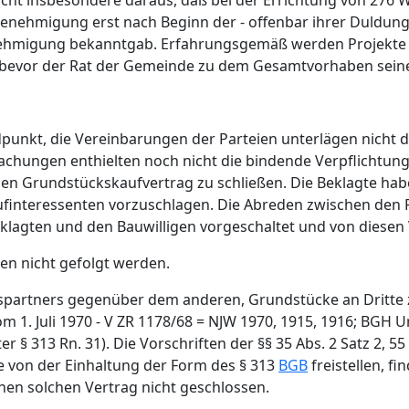
cht insbesondere daraus, daß bei der Errichtung von 276 W
 Genehmigung erst nach Beginn der - offenbar ihrer Duldu
enehmigung bekanntgab. Erfahrungsgemäß werden Projekte
t, bevor der Rat der Gemeinde zu dem Gesamtvorhaben seine
ndpunkt, die Vereinbarungen der Parteien unterlägen nicht 
achungen enthielten noch nicht die bindende Verpflichtung
n Grundstückskaufvertrag zu schließen. Die Beklagte habe s
ufinteressenten vorzuschlagen. Die Abreden zwischen den 
lagten und den Bauwilligen vorgeschaltet und von diesen V
en nicht gefolgt werden.
gspartners gegenüber dem anderen, Grundstücke an Dritte z
 1. Juli 1970 - V ZR 1178/68 = NJW 1970, 1915, 1916; BGH U
 313 Rn. 31). Die Vorschriften der §§ 35 Abs. 2 Satz 2, 55 
 von der Einhaltung der Form des § 313
BGB
freistellen, f
nen solchen Vertrag nicht geschlossen.