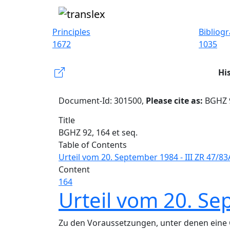
Principles
Bibliog
1672
1035
Hi
Document-Id: 301500,
Please cite as:
BGHZ 9
Title
BGHZ 92, 164 et seq.
Table of Contents
Urteil vom 20. September 1984 - III ZR 47/83
Content
164
Urteil vom 20. Se
Zu den Voraussetzungen, unter denen eine 