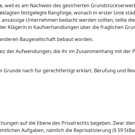
ne, weil es am Nachweis des gesicherten Grundstückserwerb
klagten festgelegte Rangfolge, wonach in erster Linie stä
ansässige Unternehmen bedacht werden sollten, teilte die B
 der Klägerin in Kaufverhandlungen über die fraglichen Gru
 anderen Baugesellschaft bebaut worden.
rsatz der Aufwendungen, die ihr im Zusammenhang mit der 
Grunde nach für gerechtfertigt erklärt. Berufung und Revi
achungen auf die Ebene des Privatrechts begeben. Zwar di
fentlichen Aufgaben, nämlich die Reprivatisierung (§ 59 StB