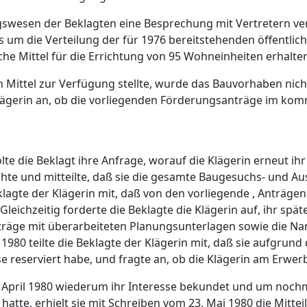
swesen der Beklagten eine Besprechung mit Vertretern ve
s um die Verteilung der für 1976 bereitstehenden öffentlich
iche Mittel für die Errichtung von 95 Wohneinheiten erhalten
en Mittel zur Verfügung stellte, wurde das Bauvorhaben nic
Klägerin an, ob die vorliegenden Förderungsanträge im ko
lte die Beklagt ihre Anfrage, worauf die Klägerin erneut 
e und mitteilte, daß sie die gesamte Baugesuchs- und Aus
klagte der Klägerin mit, daß von den vorliegende , Anträg
ichzeitig forderte die Beklagte die Klägerin auf, ihr spät
träge mit überarbeiteten Planungsunterlagen sowie die N
980 teilte die Beklagte der Klägerin mit, daß sie aufgrund 
 reserviert habe, und fragte an, ob die Klägerin am Erwerb 
 April 1980 wiederum ihr Interesse bekundet und um nochm
tte, erhielt sie mit Schreiben vom 23. Mai 1980 die Mitteil