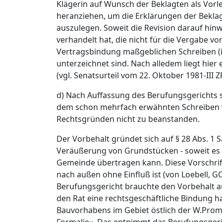
Klägerin auf Wunsch der Beklagten als Vorl
heranziehen, um die Erklärungen der Bekla
auszulegen. Soweit die Revision darauf hi
verhandelt hat, die nicht für die Vergabe 
Vertragsbindung maßgeblichen Schreiben (
unterzeichnet sind. Nach alledem liegt hier
(vgl. Senatsurteil vom 22. Oktober 1981-III 
d) Nach Auffassung des Berufungsgerichts s
dem schon mehrfach erwähnten Schreiben vo
Rechtsgründen nicht zu beanstanden.
Der Vorbehalt gründet sich auf § 28 Abs. 1 
Veräußerung von Grundstücken - soweit es s
Gemeinde übertragen kann. Diese Vorschrift 
nach außen ohne Einfluß ist (von Loebell, GO
Berufungsgericht brauchte den Vorbehalt au
den Rat eine rechtsgeschäftliche Bindung h
Bauvorhabens im Gebiet östlich der W.Prome