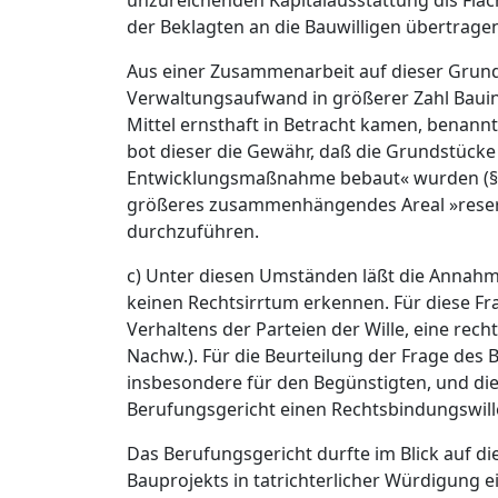
unzureichenden Kapitalausstattung dis Fläc
der Beklagten an die Bauwilligen übertrage
Aus einer Zusammenarbeit auf dieser Grund
Verwaltungsaufwand in größerer Zahl Bauint
Mittel ernsthaft in Betracht kamen, benannt
bot dieser die Gewähr, daß die Grundstück
Entwicklungsmaßnahme bebaut« wurden (§ 59 A
größeres zusammenhängendes Areal »reserv
durchzuführen.
c) Unter diesen Umständen läßt die Annahm
keinen Rechtsirrtum erkennen. Für diese Fr
Verhaltens der Parteien der Wille, eine rec
Nachw.). Für die Beurteilung der Frage des 
insbesondere für den Begünstigten, und die 
Berufungsgericht einen Rechtsbindungswillen
Das Berufungsgericht durfte im Blick auf d
Bauprojekts in tatrichterlicher Würdigung ei