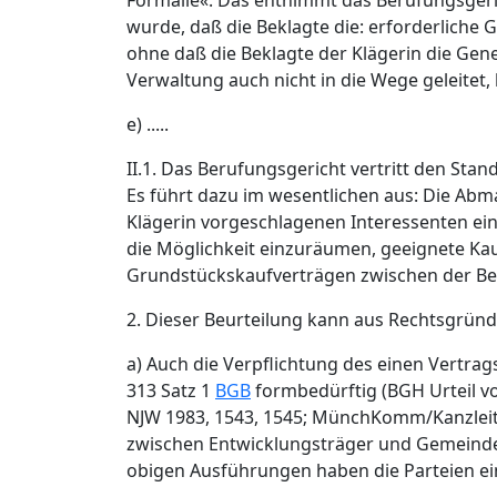
Formalie«. Das entnimmt das Berufungsgeri
wurde, daß die Beklagte die: erforderliche
ohne daß die Beklagte der Klägerin die G
Verwaltung auch nicht in die Wege geleite
e) .....
II.1. Das Berufungsgericht vertritt den Sta
Es führt dazu im wesentlichen aus: Die Abm
Klägerin vorgeschlagenen Interessenten eine
die Möglichkeit einzuräumen, geeignete Ka
Grundstückskaufverträgen zwischen der Bek
2. Dieser Beurteilung kann aus Rechtsgründ
a) Auch die Verpflichtung des einen Vertra
313 Satz 1
BGB
formbedürftig (BGH Urteil vom
NJW 1983, 1543, 1545; MünchKomm/Kanzleiter §
zwischen Entwicklungsträger und Gemeinde
obigen Ausführungen haben die Parteien ei