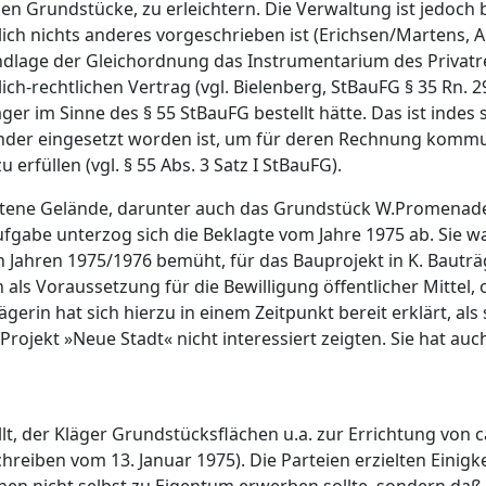
en Grundstücke, zu erleichtern. Die Verwaltung ist jedoch
ich nichts anderes vorgeschrieben ist (Erichsen/Martens, Al
undlage der Gleichordnung das Instrumentarium des Privatre
ch-rechtlichen Vertrag (vgl. Bielenberg, StBauFG § 35 Rn. 29
er im Sinne des § 55 StBauFG bestellt hätte. Das ist indes s
händer eingesetzt worden ist, um für deren Rechnung komm
füllen (vgl. § 55 Abs. 3 Satz I StBauFG).
trittene Gelände, darunter auch das Grundstück W.Promena
fgabe unterzog sich die Beklagte vom Jahre 1975 ab. Sie w
n Jahren 1975/1976 bemüht, für das Bauprojekt in K. Bautr
ls Voraussetzung für die Bewilligung öffentlicher Mittel,
ägerin hat sich hierzu in einem Zeitpunkt bereit erklärt, a
Projekt »Neue Stadt« nicht interessiert zeigten. Sie hat auc
lt, der Kläger Grundstücksflächen u.a. zur Errichtung von c
reiben vom 13. Januar 1975). Die Parteien erzielten Einigke