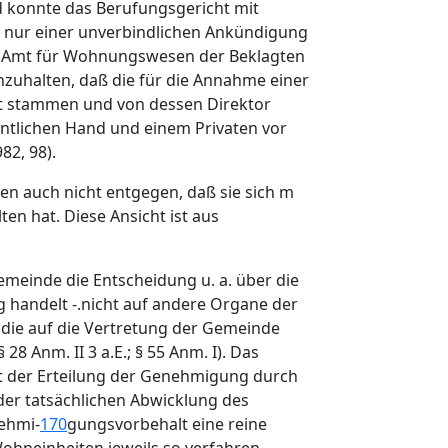
nd konnte das Berufungsgericht mit
t nur einer unverbindlichen Ankündigung
em Amt für Wohnungswesen der Beklagten
nzuhalten, daß die für die Annahme einer
mt stammen und von dessen Direktor
fentlichen Hand und einem Privaten vor
82, 98).
en auch nicht entgegen, daß sie sich m
n hat. Diese Ansicht ist aus
emeinde die Entscheidung u. a. über die
 handelt -.nicht auf andere Organe der
, die auf die Vertretung der Gemeinde
8 Anm. II 3 a.E.; § 55 Anm. I). Das
mit der Erteilung der Genehmigung durch
der tatsächlichen Abwicklung des
nehmi-
170
gungsvorbehalt eine reine