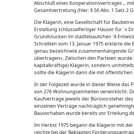
Abschluß eines Kooperationsvertrages ,. mi
Gesamtvertretung (hier: § 56 Abs. 1 Satz 2 
Die Klägerin, eine Gesellschaft für Baubet
Erstellung schlüsselfertiger Häuser für `v 
Grundstücken im städtebaulichen '4 Entwick
Schreiben vom 13. Januar 1975 erklärte die 
genau bezeichnete zusammenhängende Grunds
übertragen«. Zwischen den Parteien wurde Ei
kapitalkräftige) Klägerin, sondern unmitte
sollte die Klägerin dann die mit öffentlich
In der Folgezeit wurde in dieser Weise das
von 276 Wohnungseinheiten verwirklicht. D
Kaufverträge jeweils der Bürovorsteher des 
einzelnen Verträge nachträglich genehmigte
Bauvorhaben wurde bereits vor Erteilung 
Im Herbst 1975 begann die Klägerin mit de
reichte bei der Beklagten Förderungsanträg