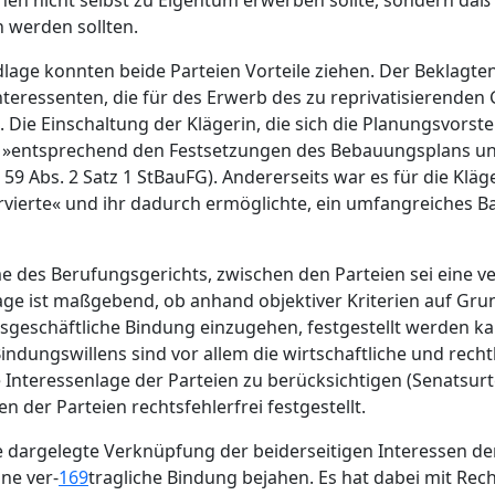
hen nicht selbst zu Eigentum erwerben sollte, sondern daß
n werden sollten.
lage konnten beide Parteien Vorteile ziehen. Der Beklagt
eressenten, die für des Erwerb des zu reprivatisierenden G
. Die Einschaltung der Klägerin, die sich die Planungsvorst
e »entsprechend den Festsetzungen des Bebauungsplans un
bs. 2 Satz 1 StBauFG). Andererseits war es für die Klägeri
ierte« und ihr dadurch ermöglichte, ein umfangreiches 
e des Berufungsgerichts, zwischen den Parteien sei eine v
age ist maßgebend, ob anhand objektiver Kriterien auf Gr
htsgeschäftliche Bindung einzugehen, festgestellt werden ka
Bindungswillens sind vor allem die wirtschaftliche und rec
Interessenlage der Parteien zu berücksichtigen (Senatsurte
 der Parteien rechtsfehlerfrei festgestellt.
ie dargelegte Verknüpfung der beiderseitigen Interessen d
ne ver-
169
tragliche Bindung bejahen. Es hat dabei mit Re