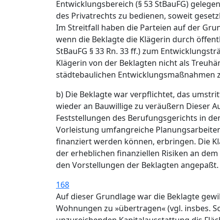
Entwicklungsbereich (§ 53 StBauFG) gelegen
des Privatrechts zu bedienen, soweit gesetzl
Im Streitfall haben die Parteien auf der Gr
wenn die Beklagte die Klägerin durch öffentli
StBauFG § 33 Rn. 33 ff.) zum Entwicklungsträg
Klägerin von der Beklagten nicht als Treu
städtebaulichen Entwicklungsmaßnahmen zu er
b) Die Beklagte war verpflichtet, das ums
wieder an Bauwillige zu veräußern Dieser Au
Feststellungen des Berufungsgerichts in de
Vorleistung umfangreiche Planungsarbeiten a
finanziert werden können, erbringen. Die Kl
der erheblichen finanziellen Risiken an dem 
den Vorstellungen der Beklagten angepaßt.
168
Auf dieser Grundlage war die Beklagte gewil
Wohnungen zu »übertragen« (vgl. insbes. Sch