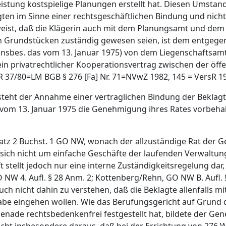
eistung kostspielige Planungen erstellt hat. Diesen Umsta
gten im Sinne einer rechtsgeschäftlichen Bindung und nich
nweist, daß die Klägerin auch mit dem Planungsamt und d
von Grundstücken zuständig gewesen seien, ist dem entgege
insbes. das vom 13. Januar 1975) von dem Liegenschaftsa
 ein privatrechtlicher Kooperationsvertrag zwischen der öf
ZR 37/80=LM BGB § 276 [Fa] Nr. 71=NVwZ 1982, 145 = VersR 19
teht der Annahme einer vertraglichen Bindung der Beklagt
m 13. Januar 1975 die Genehmigung ihres Rates vorbehalte
Satz 2 Buchst. 1 GO NW, wonach der allzuständige Rat der G
ich nicht um einfache Geschäfte der laufenden Verwaltung
stellt jedoch nur eine interne Zuständigkeitsregelung dar
 NW 4. Aufl. § 28 Anm. 2; Kottenberg/Rehn, GO NW B. Aufl. § 2
ch nicht dahin zu verstehen, daß die Beklagte allenfalls 
abe eingehen wollen. Wie das Berufungsgericht auf Grund 
nade rechtsbedenkenfrei festgestellt hat, bildete der Ge