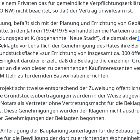
t einem Privaten das für gemeindliche Verpflichtungserklä
GO NW) nicht beachtet, so daß der Vertrag unwirksam ist.
reuung, befaßt sich mit der Planung und Errichtung von Ge
Dritte. In den Jahren 1974/1975 verhandelten die Parteien 
lungsgebiet K. (sogenannte "Neue Stadt"), die damals der
1
Beklagte vorbehaltlich der Genehmigung des Rates ihre Bere
tücksfläche »zur Errichtung von insgesamt ca. 300 öffe
nigkeit darüber erzielt, daß die Beklagte die einzelnen Gr
lbar an die von dieser zu benennenden Kaufinteressenten ve
en Mitteln zu fördernden Bauvorhaben errichten.
 Projekt schrittweise entsprechend der Zuweisung öffentli
ie Grundstücksübertragungen wurden in der Weise abgewic
Notars als Vertreter ohne Vertretungsmacht für die Beklag
. Diese Genehmigungen wurden der Klägerin nicht ausdrückl
der Genehmigungen der Beklagten begonnen.
r Anfertigung der Bauplanungsunterlagen für die Bebauun
e für die Bewilligung der dort zu errichtenden Wohneinheit