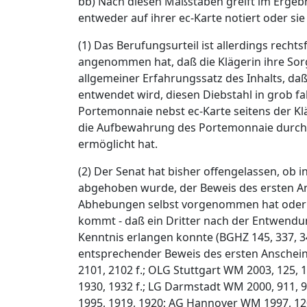
bb) Nach diesen Maßstäben greift im Ergebni
entweder auf ihrer ec-Karte notiert oder s
(1) Das Berufungsurteil ist allerdings rech
angenommen hat, daß die Klägerin ihre Sorgf
allgemeiner Erfahrungssatz des Inhalts, daß
entwendet wird, diesen Diebstahl in grob f
Portemonnaie nebst ec-Karte seitens der Kl
die Aufbewahrung des Portemonnaie durch di
ermöglicht hat.
(2) Der Senat hat bisher offengelassen, o
abgehoben wurde, der Beweis des ersten An
Abhebungen selbst vorgenommen hat oder - w
kommt - daß ein Dritter nach der Entwend
Kenntnis erlangen konnte (BGHZ 145, 337, 34
entsprechender Beweis des ersten Anschein
2101, 2102 f.; OLG Stuttgart WM 2003, 125, 
1930, 1932 f.; LG Darmstadt WM 2000, 911, 9
1995, 1919, 1920; AG Hannover WM 1997, 12