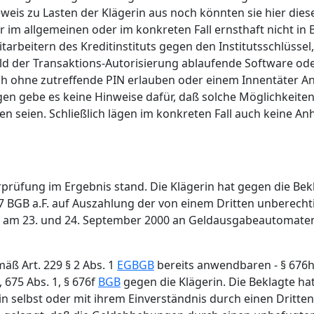
eis zu Lasten der Klägerin aus noch könnten sie hier dies
m allgemeinen oder im konkreten Fall ernsthaft nicht in B
itarbeitern des Kreditinstituts gegen den Institutsschlüssel
d der Transaktions-Autorisierung ablaufende Software ode
h ohne zutreffende PIN erlauben oder einem Innentäter An
 gebe es keine Hinweise dafür, daß solche Möglichkeiten 
seien. Schließlich lägen im konkreten Fall auch keine Anha
prüfung im Ergebnis stand. Die Klägerin hat gegen die Be
07 BGB a.F. auf Auszahlung der von einem Dritten unberech
den am 23. und 24. September 2000 an Geldausgabeautomat
äß Art. 229 § 2 Abs. 1
EGBGB
bereits anwendbaren - § 676h
675 Abs. 1, § 676f
BGB
gegen die Klägerin. Die Beklagte hat
 selbst oder mit ihrem Einverständnis durch einen Dritt