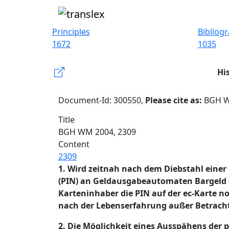
Principles
Bibliog
1672
1035
Hi
Document-Id: 300550,
Please cite as:
BGH WM
Title
BGH WM 2004, 2309
Content
2309
1. Wird zeitnah nach dem Diebstahl einer
(PIN) an Geldausgabeautomaten Bargeld a
Karteninhaber die PIN auf der ec-Karte 
nach der Lebenserfahrung außer Betracht
2. Die Möglichkeit eines Ausspähens der