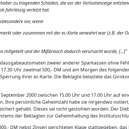
aber zu tragenden Schäden, die vor der Verlustanzeige entstand
ob fahrlässig verletzt hat.
insbesondere vor, wenn
rmerkt oder zusammen mit der ec-Karte verwahrt war (z.B. der Or
n mitgeteilt und der Mißbrauch dadurch verursacht wurde, [...]"
eldausgabeautomaten zweier anderer Sparkassen ohne Fehl
n 17.30 Uhr zweimal 500,- DM und am Morgen des folgende
 Sperrung ihrer ec-Karte. Die Beklagte belastete das Giro
3. September 2000 zwischen 15.00 Uhr und 17.00 Uhr auf ei
n. Ihre persönliche Geheimzahl habe sie nirgendwo notiert,
ichert gehabt. Dieses sei nicht gestohlen worden. Der Die
ystems der Beklagten zur Geheimhaltung des Institutsschl
000,- DM nebst Zinsen gerichteten Klage stattgegeben, das 