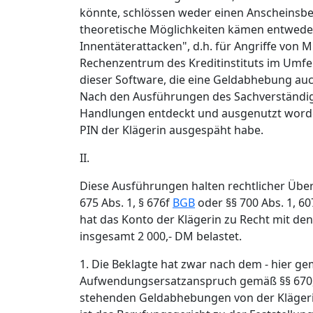
könnte, schlössen weder einen Anscheinsbew
theoretische Möglichkeiten kämen entweder i
Innentäterattacken", d.h. für Angriffe von M
Rechenzentrum des Kreditinstituts im Umfel
dieser Software, die eine Geldabhebung auc
Nach den Ausführungen des Sachverständigen
Handlungen entdeckt und ausgenutzt worden 
PIN der Klägerin ausgespäht habe.
II.
Diese Ausführungen halten rechtlicher Über
675 Abs. 1, § 676f
BGB
oder §§ 700 Abs. 1, 6
hat das Konto der Klägerin zu Recht mit 
insgesamt 2 000,- DM belastet.
1. Die Beklagte hat zwar nach dem - hier gem
Aufwendungsersatzanspruch gemäß §§ 670, 
stehenden Geldabhebungen von der Klägerin