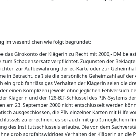
g im wesentlichen wie folgt begründet:
e das Girokonto der Klägerin zu Recht mit 2000,- DM belaste
e zum Schadensersatz verpflichtet. Zugunsten der Beklagte
pflichten zur Aufbewahrung der ec-Karte oder zur Geheimh
me in Betracht, daß sie die persönliche Geheimzahl auf de
ch ein grob fahrlässiges Verhalten der Klägerin seien die
der einen Komplizen) jeweils ohne jeglichen Fehlversuch be
 der Klägerin und der 128-BIT-Schlüssel des PIN-Systems d
ten am 23. September 2000 nicht entschlüsselt werden kön
isch ausgeschlossen, die PIN einzelner Karten mit Hilfe v
chlüssels zu errechnen; es sei auch mit größtmöglichem fina
ung des Institutsschlüssels erlaube. Die von dem Sachver
ohne grob sorgfaltswidriges Verhalten der Klägerin an die