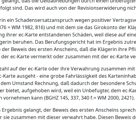
ng gelangt, daß die Geldabhebungen durch einen unbefugten
rfolgt sind. Das wird auch von der Revisionserwiderung nich
rin ein Schadensersatzanspruch wegen positiver Vertragsve
 376 = WM 1982, 816) und mit dem sie das Girokonto der Kläg
g ihrer ec-Karte entstandenen Schäden, weil diese auf eine
lägerin beruhen. Das Berufungsgericht hat im Ergebnis zu
 der Beweis des ersten Anscheins, daß die Klägerin ihre Pf
uf der ec-Karte vermerkt oder zusammen mit der ec-Karte ve
l auf der ec-Karte oder ihre Verwahrung zusammen mit diese
Karte ausgeht - eine grobe Fahrlässigkeit des Karteninhab
ig dem Umstand Rechnung, daß dadurch der besondere Schu
er bietet, aufgehoben wird, weil ein Unbefugter, dem ec
n vornehmen kann (BGHZ 145, 337, 340 f.= WM 2000, 2421).
 Ergebnis gelangt, der Beweis des ersten Anscheins spreche
r sie zusammen mit dieser verwahrt habe. Diesen Beweis de