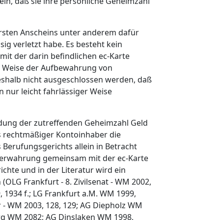
ein, daß sie ihre persönliche Geheimzahl
 ersten Anscheins unter anderem dafür
ig verletzt habe. Es besteht kein
mit der darin befindlichen ec-Karte
und Weise der Aufbewahrung von
deshalb nicht ausgeschlossen werden, daß
 nur leicht fahrlässiger Weise
ndung der zutreffenden Geheimzahl Geld
s rechtmäßiger Kontoinhaber die
Berufungsgerichts allein in Betracht
Verwahrung gemeinsam mit der ec-Karte
chte und in der Literatur wird ein
LG Frankfurt - 8. Zivilsenat - WM 2002,
, 1934 f.; LG Frankfurt a.M. WM 1999,
er - WM 2003, 128, 129; AG Diepholz WM
urg WM 2082; AG Dinslaken WM 1998,