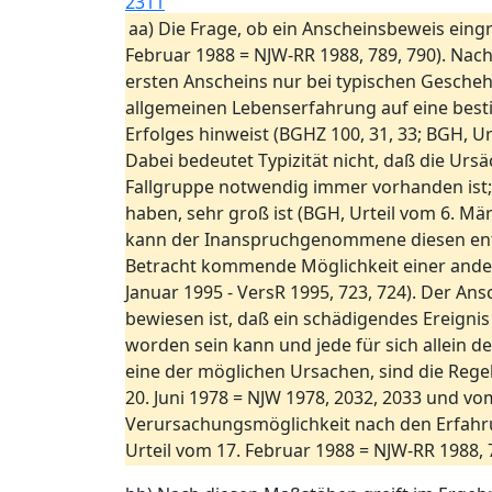
2311
aa) Die Frage, ob ein Anscheinsbeweis eingr
Februar 1988 = NJW-RR 1988, 789, 790). Na
ersten Anscheins nur bei typischen Geschehe
allgemeinen Lebenserfahrung auf eine best
Erfolges hinweist (BGHZ 100, 31, 33; BGH, U
Dabei bedeutet Typizität nicht, daß die Urs
Fallgruppe notwendig immer vorhanden ist; s
haben, sehr groß ist (BGH, Urteil vom 6. Mä
kann der Inanspruchgenommene diesen entkrä
Betracht kommende Möglichkeit einer andere
Januar 1995 - VersR 1995, 723, 724). Der 
bewiesen ist, daß ein schädigendes Ereigni
worden sein kann und jede für sich allein 
eine der möglichen Ursachen, sind die Reg
20. Juni 1978 = NJW 1978, 2032, 2033 und vo
Verursachungsmöglichkeit nach den Erfahrun
Urteil vom 17. Februar 1988 = NJW-RR 1988, 