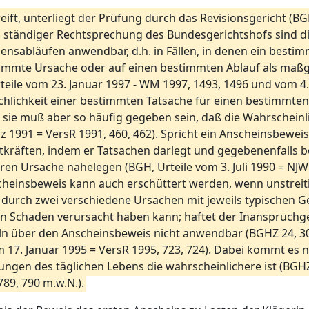
eift, unterliegt der Prüfung durch das Revisionsgericht (BGH
ch ständiger Rechtsprechung des Bundesgerichtshofs sind 
nsabläufen anwendbar, d.h. in Fällen, in denen ein bestimm
immte Ursache oder auf einen bestimmten Ablauf als maßgeb
rteile vom 23. Januar 1997 - WM 1997, 1493, 1496 und vom 4
ächlichkeit einer bestimmten Tatsache für einen bestimmten 
ie muß aber so häufig gegeben sein, daß die Wahrscheinlich
rz 1991 = VersR 1991, 460, 462). Spricht ein Anscheinsbewe
ften, indem er Tatsachen darlegt und gegebenenfalls bewei
n Ursache nahelegen (BGH, Urteile vom 3. Juli 1990 = NJW
Anscheinsbeweis kann auch erschüttert werden, wenn unst
s durch zwei verschiedene Ursachen mit jeweils typischen
den Schaden verursacht haben kann; haftet der Inanspruch
eln über den Anscheinsbeweis nicht anwendbar (BGHZ 24, 30
m 17. Januar 1995 = VersR 1995, 723, 724). Dabei kommt es n
gen des täglichen Lebens die wahrscheinlichere ist (BGHZ
789, 790 m.w.N.).