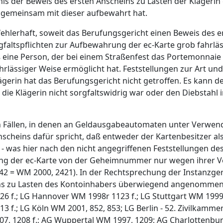
s der Beweis des ersten Anscheins zu Lasten der Klägerin 
ie gemeinsam mit dieser aufbewahrt hat.
tsfehlerhaft, soweit das Berufungsgericht einen Beweis des
altspflichten zur Aufbewahrung der ec-Karte grob fahrläss
 eine Person, der bei einem Straßenfest das Portemonnaie 
ahrlässiger Weise ermöglicht hat. Feststellungen zur Art 
ägerin hat das Berufungsgericht nicht getroffen. Es kann 
e Klägerin nicht sorgfaltswidrig war oder den Diebstahl in
b in Fällen, in denen an Geldausgabeautomaten unter Verwe
scheins dafür spricht, daß entweder der Kartenbesitzer al
as hier nach den nicht angegriffenen Feststellungen des 
ung der ec-Karte von der Geheimnummer nur wegen ihrer 
2 = WM 2000, 2421). In der Rechtsprechung der Instanzgeri
s zu Lasten des Kontoinhabers überwiegend angenommen (O
126 f.; LG Hannover WM 1998r 1123 f.; LG Stuttgart WM 1999
13 f.; LG Köln WM 2001, 852, 853; LG Berlin - 52. Zivilkamm
07, 1208 f.; AG Wuppertal WM 1997, 1209; AG Charlottenb