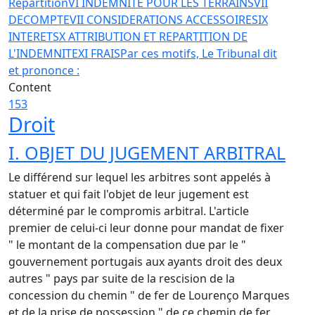
Répartition
VI INDEMNITE POUR LES TERRAINS
VII
DECOMPTE
VII CONSIDERATIONS ACCESSOIRES
IX
INTERETS
X ATTRIBUTION ET REPARTITION DE
L'INDEMNITE
XI FRAIS
Par ces motifs, Le Tribunal dit
et prononce :
Content
153
Droit
I. OBJET DU JUGEMENT ARBITRAL
Le différend sur lequel les arbitres sont appelés à
statuer et qui fait l'objet de leur jugement est
déterminé par le compromis arbitral. L'article
premier de celui-ci leur donne pour mandat de fixer
" le montant de la compensation due par le "
gouvernement portugais aux ayants droit des deux
autres " pays par suite de la rescision de la
concession du chemin " de fer de Lourenço Marques
et de la prise de possession " de ce chemin de fer