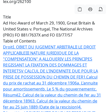
lex.org/262100
Title
Ad Hoc-Award of March 29, 1900, Great Britain &
United States v. Portugal, The National Archives
(PRO) FO 881/7637X and FO 03/77/57
Table of Contents
Droit
I. OBJET DU JUGEMENT ARBITRAL
II LE DROIT
APPLICABLE
III NATURE JURIDIQUE DE LA
"COMPENSATION" A ALLOUER
IV LES PRINCIPES
REGISSANT LA FIXATION DES DOMMAGES ET
INTERETS
V CALCUL DE L'INDEMNITE DUE POUR LA
PRISE DE POSSESSION DU CHEMIN DE FER
1.Calcul
du prix de rachat au 31 décembre 1906
a. L’annuite
pour amortissement
b. Le 5 % du gouvernement
c.
Résumé
2. Calcul de la valeur du chemin de fer au 31
décembre 1896
3. Calcul de la valeur du chemin de
fer au 25 juin 1889 (Date de la rescision)
4.