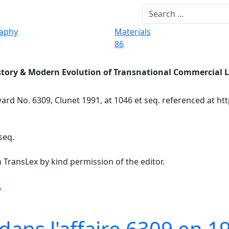
raphy
Materials
86
story & Modern Evolution of Transnational Commercial 
ard No. 6309, Clunet 1991, at 1046 et seq. referenced at ht
seq.
 TransLex by kind permission of the editor.
.
ans l'affaire 6309 en 1