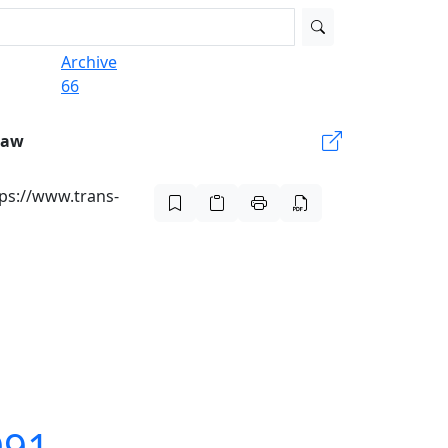
Archive
66
Law
tps://www.trans-
991.