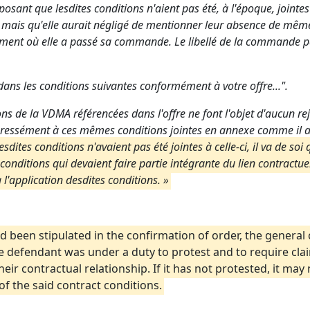
nt que lesdites conditions n'aient pas été, à l'époque, jointes à 
 mais qu'elle aurait négligé de mentionner leur absence de même
oment où elle a passé sa commande. Le libellé de la commande pa
s les conditions suivantes conformément à votre offre...".
s de la VDMA référencées dans l'offre ne font l'objet d'aucun re
ressément à ces mêmes conditions jointes en annexe comme il a
dites conditions n'avaient pas été jointes à celle-ci, il va de soi
nditions qui devaient faire partie intégrante du lien contractuel. 
 l'application desdites conditions. »
had been stipulated in the confirmation of order, the genera
the defendant was under a duty to protest and to require cl
ir contractual relationship. If it has not protested, it may 
f the said contract conditions.