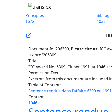
Principles
Bibliog
1672
1035
Hi
Document-Id: 206309,
Please cite as:
ICC Aw
lex.org/206309
Title
ICC Award No. 6309, Clunet 1991, at 1046 et 
Permission Text
Excerpts from this document are included in
Table of Contents
Sentence rendue dans l'affaire 6309 en 1991
Content
1046
Sentence rendue d