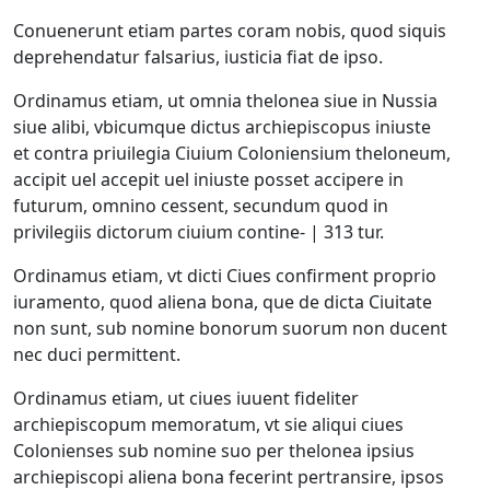
Conuenerunt etiam partes coram nobis, quod siquis
deprehendatur falsarius, iusticia fiat de ipso.
Ordinamus etiam, ut omnia thelonea siue in Nussia
siue alibi, vbicumque dictus archiepiscopus iniuste
et contra priuilegia Ciuium Coloniensium theloneum,
accipit uel accepit uel iniuste posset accipere in
futurum, omnino cessent, secundum quod in
privilegiis dictorum ciuium contine- | 313 tur.
Ordinamus etiam, vt dicti Ciues confirment proprio
iuramento, quod aliena bona, que de dicta Ciuitate
non sunt, sub nomine bonorum suorum non ducent
nec duci permittent.
Ordinamus etiam, ut ciues iuuent fideliter
archiepiscopum memoratum, vt sie aliqui ciues
Colonienses sub nomine suo per thelonea ipsius
archiepiscopi aliena bona fecerint pertransire, ipsos