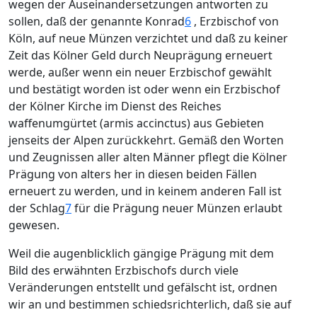
wegen der Auseinandersetzungen antworten zu
sollen, daß der genannte Konrad
6
, Erzbischof von
Köln, auf neue Münzen verzichtet und daß zu keiner
Zeit das Kölner Geld durch Neuprägung erneuert
werde, außer wenn ein neuer Erzbischof gewählt
und bestätigt worden ist oder wenn ein Erzbischof
der Kölner Kirche im Dienst des Reiches
waffenumgürtet (armis accinctus) aus Gebieten
jenseits der Alpen zurückkehrt. Gemäß den Worten
und Zeugnissen aller alten Männer pflegt die Kölner
Prägung von alters her in diesen beiden Fällen
erneuert zu werden, und in keinem anderen Fall ist
der Schlag
7
für die Prägung neuer Münzen erlaubt
gewesen.
Weil die augenblicklich gängige Prägung mit dem
Bild des erwähnten Erzbischofs durch viele
Veränderungen entstellt und gefälscht ist, ordnen
wir an und bestimmen schiedsrichterlich, daß sie auf