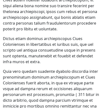
Cives autem fideliter iuuabunt archiepiscopum, vt
siqui aliena bona nomine suo transire fecerint per
thelonea archiepiscopi, ipsos cum rebus et persona
archiepiscopo assignabunt, qui bonis ablatis etiam
contra personas talium fraudulentorum procedere
poterit pro libitu et uoluntate.
Dictus etiam dominus archiepiscopus Ciues
Colonienses in libertatibus et iuribus suis, que uel
scripto uel antiqua consuetudine usque in presens
sunt optenta, manutenebit et fouebit et defendet
infra muros et extra.
Quia vero quedam suadente dyabolo discordia inter
prenominatum dominum archiepiscopum et Ciues
Colonienses fuerit aborta, in qua ex vtraque parte
vsque ad dampna rerum et occisiones aliquarum
personarum est processum, pronuntia-| 311 bitur in
dicto arbitrio, quod dampna parcium vtrimque et
inmicicie pro mortibus omnino remittantur nec vna