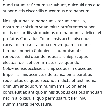
quod ratum et firmum seruabunt, quicquid nos duo
super dictis discordiis duxerimus ordinandum.
Nos igitur habito bonorum virorum consilio,
nostrum arbitrium vnanimiter proferentes super
dictis discordiis sic duximus ordinandum, videlicet vt
prefatus Conradus Coloniensis archiepiscopus
careat de mo¬neta noua nec vmquam in omne
tempus moneta Coloniensis nummismatis
renouetur, nisi quando nouus archiepiscopus
electus fuerit et confirmatus, vel quando
Colo¬niensis ecclesie archipiscopus in obsequio
Imperii armis accinctus de transalpinis partibus
reuertetur, eo quod secundum dicta et testimonia
omnium antiquorum nummisma Coloniense
consueuit ab antiquo in hiis duobus casibus innouari
nec in alio casu aliquo permissa fuit fieri noui
nummismatis percussura.