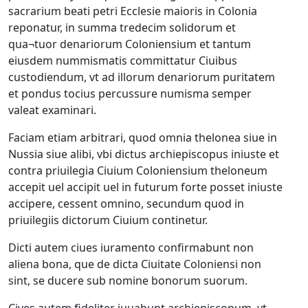
sacrarium beati petri Ecclesie maioris in Colonia
reponatur, in summa tredecim solidorum et
qua¬tuor denariorum Coloniensium et tantum
eiusdem nummismatis committatur Ciuibus
custodiendum, vt ad illorum denariorum puritatem
et pondus tocius percussure numisma semper
valeat examinari.
Faciam etiam arbitrari, quod omnia thelonea siue in
Nussia siue alibi, vbi dictus archiepiscopus iniuste et
contra priuilegia Ciuium Coloniensium theloneum
accepit uel accipit uel in futurum forte posset iniuste
accipere, cessent omnino, secundum quod in
priuilegiis dictorum Ciuium continetur.
Dicti autem ciues iuramento confirmabunt non
aliena bona, que de dicta Ciuitate Coloniensi non
sint, se ducere sub nomine bonorum suorum.