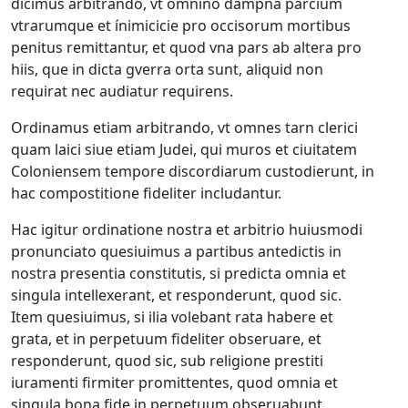
dicimus arbitrando, vt omnino dampna parcium
vtrarumque et ínimicicie pro occisorum mortibus
penitus remittantur, et quod vna pars ab altera pro
hiis, que in dicta gverra orta sunt, aliquid non
requirat nec audiatur requirens.
Ordinamus etiam arbitrando, vt omnes tarn clerici
quam laici siue etiam Judei, qui muros et ciuitatem
Coloniensem tempore discordiarum custodierunt, in
hac compostitione fideliter includantur.
Hac igitur ordinatione nostra et arbitrio huiusmodi
pronunciato quesiuimus a partibus antedictis in
nostra presentia constitutis, si predicta omnia et
singula intellexerant, et responderunt, quod sic.
Item quesiuimus, si ilia volebant rata habere et
grata, et in perpetuum fideliter obseruare, et
responderunt, quod sic, sub religione prestiti
iuramenti firmiter promittentes, quod omnia et
singula bona fide in perpetuum obseruabunt.