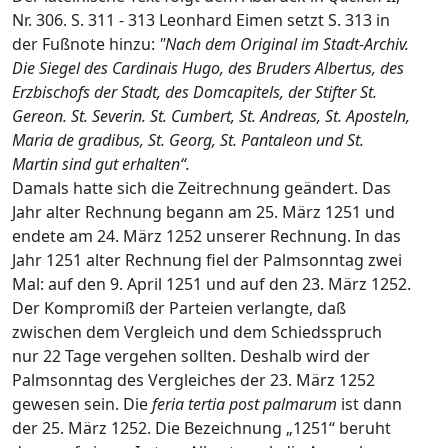
Nr. 306. S. 311 - 313 Leonhard Eimen setzt S. 313 in
der Fußnote hinzu:
"Nach dem Original im Stadt-Archiv.
Die Siegel des Cardinais Hugo, des Bruders Albertus, des
Erzbischofs der Stadt, des Domcapitels, der Stifter St.
Gereon. St. Severin. St. Cumbert, St. Andreas, St. Aposteln,
Maria de gradibus, St. Georg, St. Pantaleon und St.
Martin sind gut erhalten“.
Damals hatte sich die Zeitrechnung geändert. Das
Jahr alter Rechnung begann am 25. März 1251 und
endete am 24. März 1252 unserer Rechnung. In das
Jahr 1251 alter Rechnung fiel der Palmsonntag zwei
Mal: auf den 9. April 1251 und auf den 23. März 1252.
Der Kompromiß der Parteien verlangte, daß
zwischen dem Vergleich und dem Schiedsspruch
nur 22 Tage vergehen sollten. Deshalb wird der
Palmsonntag des Vergleiches der 23. März 1252
gewesen sein. Die
feria tertia post palmarum
ist dann
der 25. März 1252. Die Bezeichnung „1251“ beruht