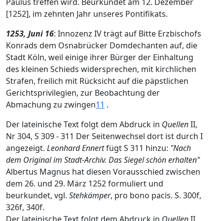
Paulus treffen wird. Beurkundet am 12. Dezember
[1252], im zehnten Jahr unseres Pontifikats.
1253, Juni 16
: Innozenz IV trägt auf Bitte Erzbischofs
Konrads dem Osnabrücker Domdechanten auf, die
Stadt Köln, weil einige ihrer Bürger der Einhaltung
des kleinen Schieds widersprechen, mit kirchlichen
Strafen, freilich mit Rücksicht auf die päpstlichen
Gerichtsprivilegien, zur Beobachtung der
Abmachung zu zwingen
11
.
Der lateinische Text folgt dem Abdruck in
Quellen
II,
Nr 304, S 309 - 311 Der Seitenwechsel dort ist durch I
angezeigt.
Leonhard Ennert
fügt S 311 hinzu:
"Nach
dem Original im Stadt-Archiv. Das Siegel schön erhalten"
Albertus Magnus hat diesen Vorausschied zwischen
dem 26. und 29. März 1252 formuliert und
beurkundet, vgl.
Stehkämper
, pro bono pacis. S. 300f,
326f, 340f.
Der lateinische Text folgt dem Abdruck in
Quellen
II,