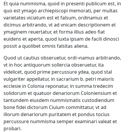
Et quia nummisma, quod in presenti publicum est, in
quo est ymago archiepiscopi memorati, per multas
varietates viciatum est et falsum, ordinamus et
dicimus arbitrando, vt ad vnicam descriptionem et
ymaginem reuertatur, et forma illius adeo fiat
euidens et aperta, quod iuxta ipsam de facili dinosci
possit a quolibet omnis falsitas aliena.
Quod ut cautius obseruetur, ordi¬namus arbitrando,
vt in hoc antiquorum sollercia obseruetur, ita
videlicet, quod prime percussure ydea, quod stal
vulgariter appellatur, in sacrarium b. petri maioris
ecclesie in Colonia reponatur, in summa tredecim
solidorum et quatuor denariorum Coloniensium et
tantundem eiusdem nummismatis custodiendum
bone fidei dictorum Ciuium committatur, vt ad
illorum denariorum puritatem et pondus tocius
percussure nummisma semper examinari valeat et
probari.