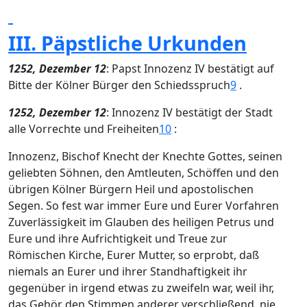
III. Päpstliche Urkunden
1252, Dezember 12
: Papst Innozenz IV bestätigt auf
Bitte der Kölner Bürger den Schiedsspruch
9
.
1252, Dezember 12
: Innozenz IV bestätigt der Stadt
alle Vorrechte und Freiheiten
10
:
Innozenz, Bischof Knecht der Knechte Gottes, seinen
geliebten Söhnen, den Amtleuten, Schöffen und den
übrigen Kölner Bürgern Heil und apostolischen
Segen. So fest war immer Eure und Eurer Vorfahren
Zuverlässigkeit im Glauben des heiligen Petrus und
Eure und ihre Aufrichtigkeit und Treue zur
Römischen Kirche, Eurer Mutter, so erprobt, daß
niemals an Eurer und ihrer Standhaftigkeit ihr
gegenüber in irgend etwas zu zweifeln war, weil ihr,
das Gehör den Stimmen anderer verschließend, nie