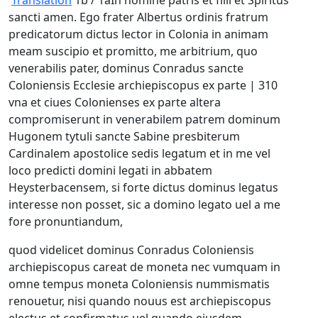
Translation
1b / 1aIn nomine patris et fílii et Spiritus
sancti amen. Ego frater Albertus ordinis fratrum
predicatorum dictus lector in Colonia in animam
meam suscipio et promitto, me arbitrium, quo
venerabilis pater, dominus Conradus sancte
Coloniensis Ecclesie archiepiscopus ex parte | 310
vna et ciues Colonienses ex parte altera
compromiserunt in venerabilem patrem dominum
Hugonem tytuli sancte Sabine presbiterum
Cardinalem apostolice sedis legatum et in me vel
loco predicti domini legati in abbatem
Heysterbacensem, si forte dictus dominus legatus
interesse non posset, sic a domino legato uel a me
fore pronuntiandum,
quod videlicet dominus Conradus Coloniensis
archiepiscopus careat de moneta nec vumquam in
omne tempus moneta Coloniensis nummismatis
renouetur, nisi quando nouus est archiepiscopus