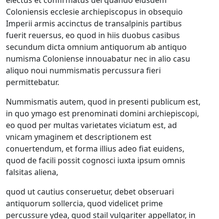
electus et confirmatus uel quando eiusdem
Coloniensis ecclesie archiepiscopus in obsequio
Imperii armis accinctus de transalpinis partibus
fuerit reuersus, eo quod in hiis duobus casibus
secundum dicta omnium antiquorum ab antiquo
numisma Coloniense innouabatur nec in alio casu
aliquo noui nummismatis percussura fieri
permittebatur.
Nummismatis autem, quod in presenti publicum est,
in quo ymago est prenominati domini archiepiscopi,
eo quod per multas varietates viciatum est, ad
vnicam ymaginem et descriptionem est
conuertendum, et forma illius adeo fiat euidens,
quod de facili possit cognosci iuxta ipsum omnis
falsitas aliena,
quod ut cautius conseruetur, debet obseruari
antiquorum sollercia, quod videlicet prime
percussure ydea, quod stail vulgariter appellator, in