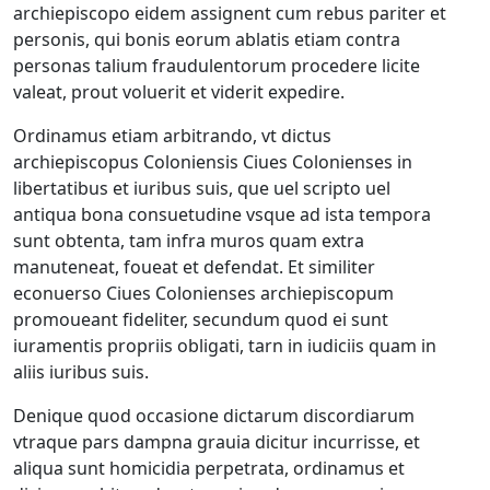
archiepiscopo eidem assignent cum rebus pariter et
personis, qui bonis eorum ablatis etiam contra
personas talium fraudulentorum procedere licite
valeat, prout voluerit et viderit expedire.
Ordinamus etiam arbitrando, vt dictus
archiepiscopus Coloniensis Ciues Colonienses in
libertatibus et iuribus suis, que uel scripto uel
antiqua bona consuetudine vsque ad ista tempora
sunt obtenta, tam infra muros quam extra
manuteneat, foueat et defendat. Et similiter
econuerso Ciues Colonienses archiepiscopum
promoueant fideliter, secundum quod ei sunt
iuramentis propriis obligati, tarn in iudiciis quam in
aliis iuribus suis.
Denique quod occasione dictarum discordiarum
vtraque pars dampna grauia dicitur incurrisse, et
aliqua sunt homicidia perpetrata, ordinamus et