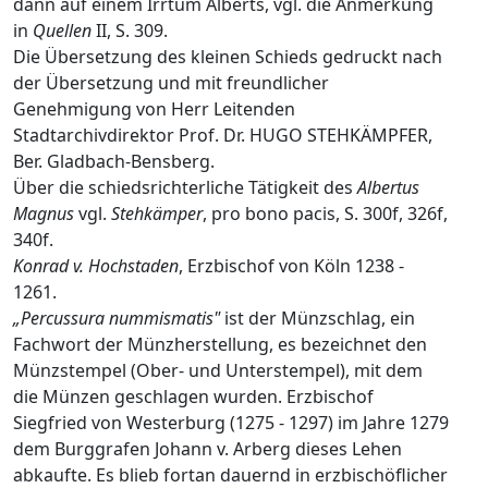
dann auf einem Irrtum Alberts, vgl. die Anmerkung
in
Quellen
II, S. 309.
Die Übersetzung des kleinen Schieds gedruckt nach
der Übersetzung und mit freundlicher
Genehmigung von Herr Leitenden
Stadtarchivdirektor Prof. Dr. HUGO STEHKÄMPFER,
Ber. Gladbach-Bensberg.
Über die schiedsrichterliche Tätigkeit des
Albertus
Magnus
vgl.
Stehkämper
, pro bono pacis, S. 300f, 326f,
340f.
Konrad v. Hochstaden
, Erzbischof von Köln 1238 -
1261.
„Percussura nummismatis"
ist der Münzschlag, ein
Fachwort der Münzherstellung, es bezeichnet den
Münzstempel (Ober- und Unterstempel), mit dem
die Münzen geschlagen wurden. Erzbischof
Siegfried von Westerburg (1275 - 1297) im Jahre 1279
dem Burggrafen Johann v. Arberg dieses Lehen
abkaufte. Es blieb fortan dauernd in erzbischöflicher