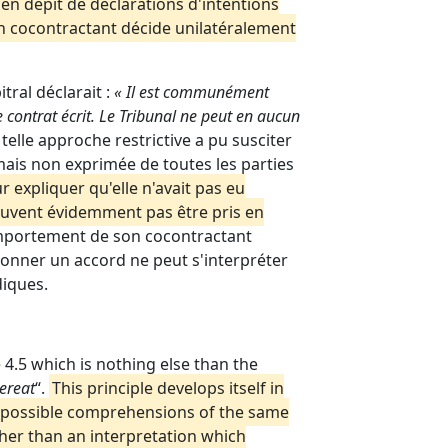
en dépit de déclarations d'intentions
son cocontractant décide unilatéralement
itral déclarait :
« Il est communément
e contrat écrit. Le Tribunal ne peut en aucun
e telle approche restrictive a pu susciter
mais non exprimée de toutes les parties
 expliquer qu'elle n'avait pas eu
 peuvent évidemment pas être pris en
comportement de son cocontractant
donner un accord ne peut s'interpréter
diques.
e 4.5 which is nothing else than the
ereat
“.
This principle develops itself in
wo possible comprehensions of the same
ther than an interpretation which