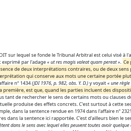
sur lequel se fonde le Tribunal Arbitral est celui visé à l'ar
t exprimé par l'adage
« ut res magis valeat quam pereat »
.
Ce 
sence de deux interprétations contraires, ou de deux sen
interprétation qui conserve aux mots une certaine portée pl
affaire nº 1434
(JDI 1976, p. 982, obs. Y. D.)
y voyait
« une règle
a première, est que, quand les parties incluent des disposi
plus tant de rechercher le sens de certains mots ou clauses
tuelle produise des effets concrets. C'est surtout à cette s
exemple, dans la sentence rendue en 1974 dans l'affaire nº 23
es dans la sentence ici rapportée. C'est d'ailleurs bien le sen
ètent dans le sens avec lequel elles peuvent toutes avoir quelque 