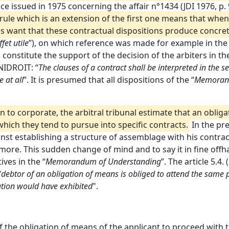
 issued in 1975 concerning the affair n°1434 (JDI 1976, p. 98
ule which is an extension of the first one means that when t
es want that these contractual dispositions produce concret
ffet utile
”), on which reference was made for example in the 
h constitute the support of the decision of the arbiters in t
UNIDROIT: “
The clauses of a contract shall be interpreted in the s
 at all
”. It is presumed that all dispositions of the “
Memorand
n to corporate, the arbitral tribunal estimate that an obligat
ich they tend to pursue into specific contracts.
In the pre
ainst establishing a structure of assemblage with his contrac
ore. This sudden change of mind and to say it in fine offha
ives in the “
Memorandum of Understanding
”. The article 5.4
“
debtor of an obligation of means is obliged to attend the same
ation would have exhibited
".
 of the obligation of means of the applicant to proceed with 