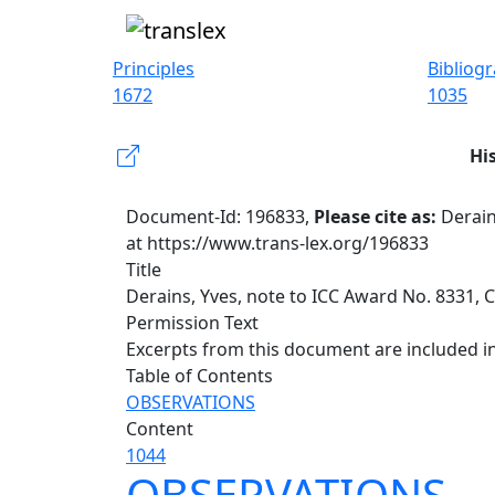
Principles
Bibliog
1672
1035
Hi
Document-Id: 196833,
Please cite as:
Derain
at https://www.trans-lex.org/196833
Title
Derains, Yves, note to ICC Award No. 8331, C
Permission Text
Excerpts from this document are included in
Table of Contents
OBSERVATIONS
Content
1044
OBSERVATIONS