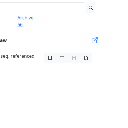
Archive
66
Law
t seq. referenced