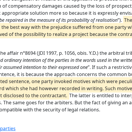
on of compensatory damages caused by the loss of prospect
appropriate solution more so because it is expressly envisage
be repaired in the measure of its probability of realisation
”).
The
the best way with the prejudice suffered from one party who
ived of the possibility to realize a project because the cont
e affair n°8694 (JDI 1997, p. 1056, obis. Y.D.) the arbitral tr
nd ordinary intention of the parties in the words used in the writt
eir assumed intention to their expressed one
”. If such a restric
ntence, it is because the approach concerns the common bu
ed sentence, one party invoked motives which were peculiar
cord which she had however recorded in writing. Such motive
t disclosed to the contractant.
The latter is entitled to int
The same goes for the arbiters. But the fact of giving an a
patible with the security of legal relations.
 parties