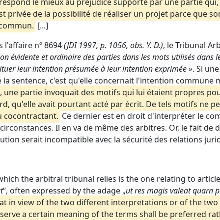
respond le mieux au préjudice supporté par une partie qui, 
est privée de la possibilité de réaliser un projet parce que 
f commun.
[...]
 l'affaire nº 8694
(JDI 1997, p. 1056, obs. Y. D.)
, le Tribunal Arb
ion évidente et ordinaire des parties dans les mots utilisés dans l
tituer leur intention présumée à leur intention exprimée »
. Si un
la sentence, c'est qu'elle concernait l'intention commune 
une partie invoquait des motifs qui lui étaient propres pour
d, qu'elle avait pourtant acté par écrit. De tels motifs ne
au cocontractant.
Ce dernier est en droit d'interpréter le 
rconstances. Il en va de même des arbitres. Or, le fait de 
ion serait incompatible avec la sécurité des relations juri
ich the arbitral tribunal relies is the one relating to articl
t
“, often expressed by the adage „
ut res magis valeat quarn p
t in view of the two different interpretations or of the t
serve a certain meaning of the terms shall be preferred ra