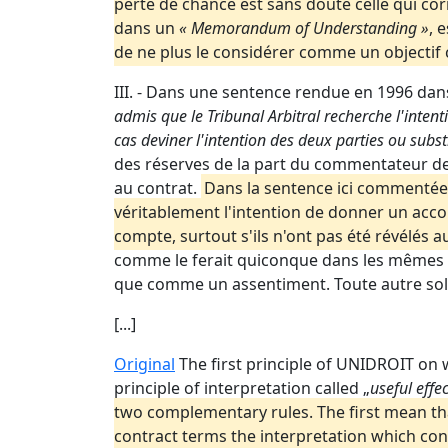
perte de chance est sans doute celle qui cor
dans un
« Memorandum of Understanding »
, 
de ne plus le considérer comme un objecti
III. - Dans une sentence rendue en 1996 dans
admis que le Tribunal Arbitral recherche l'intent
cas deviner l'intention des deux parties ou subs
des réserves de la part du commentateur de 
au contrat.
Dans la sentence ici commentée, 
véritablement l'intention de donner un accor
compte, surtout s'ils n'ont pas été révélés 
comme le ferait quiconque dans les mêmes ci
que comme un assentiment. Toute autre solut
[...]
Original
The first principle of UNIDROIT on wh
principle of interpretation called „
useful effec
two complementary rules. The first mean tha
contract terms the interpretation which con