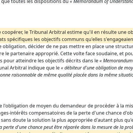
é que toutes les dispositions du
« Mémorandum of Understand
 coopérer, le Tribunal Arbitral estime qu'il en résulte une ob
ats spécifiques les objectifs communs qu'elles s'engageaien
e obligation, décider de ne pas mettre en place une struct
tre le partenaire approprié. Cette volte face soudaine, et po
ts pour atteindre les objectifs décrits dans le
« Memorandum o
unal Arbitral indique que le
« débiteur d'une obligation de moy
ersonne raisonnable de même qualité placée dans la même situati
n de l'obligation de moyen du demandeur de procéder à la m
ges-intérêts compensatoires de la perte d'une chance d'obt
 sans doute la solution la plus appropriée d'autant plus qu
a perte d'une chance peut être réparée dans la mesure de la proba