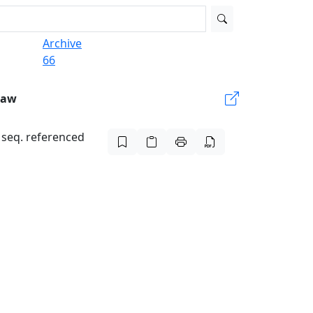
Archive
66
Law
t seq. referenced