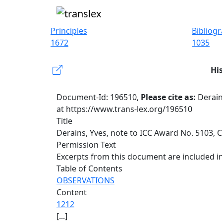
Principles
Bibliog
1672
1035
Hi
Document-Id: 196510,
Please cite as:
Derain
at https://www.trans-lex.org/196510
Title
Derains, Yves, note to ICC Award No. 5103, C
Permission Text
Excerpts from this document are included in
Table of Contents
OBSERVATIONS
Content
1212
[...]