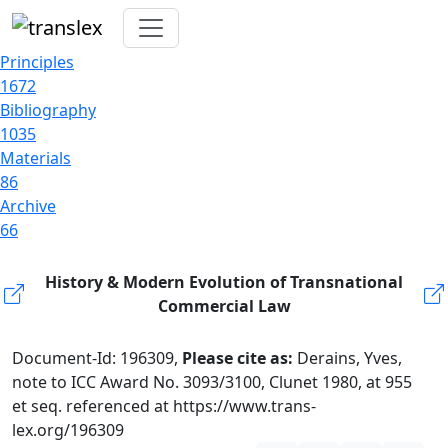
Principles
1672
Bibliography
1035
Materials
86
Archive
66
History & Modern Evolution of Transnational
Commercial Law
Document-Id: 196309,
Please cite as:
Derains, Yves,
note to ICC Award No. 3093/3100, Clunet 1980, at 955
et seq. referenced at https://www.trans-
lex.org/196309