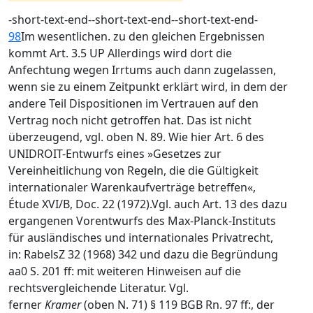
-short-text-end--short-text-end--short-text-end-
98
Im wesentlichen. zu den gleichen Ergebnissen
kommt Art. 3.5 UP Allerdings wird dort die
Anfechtung wegen Irrtums auch dann zugelassen,
wenn sie zu einem Zeitpunkt erklärt wird, in dem der
andere Teil Dispositionen im Vertrauen auf den
Vertrag noch nicht getroffen hat. Das ist nicht
überzeugend, vgl. oben N. 89. Wie hier Art. 6 des
UNIDROIT-Entwurfs eines »Gesetzes zur
Vereinheitlichung von Regeln, die die Gültigkeit
internationaler Warenkaufverträge betreffen«,
Étude XVI/B, Doc. 22 (1972).Vgl. auch Art. 13 des dazu
ergangenen Vorentwurfs des Max-Planck-Instituts
für ausländisches und internationales Privatrecht,
in: RabelsZ 32 (1968) 342 und dazu die Begründung
aa0 S. 201 ff: mit weiteren Hinweisen auf die
rechtsvergleichende Literatur. Vgl.
ferner
Kramer
(oben N. 71) § 119 BGB Rn. 97 ff:, der