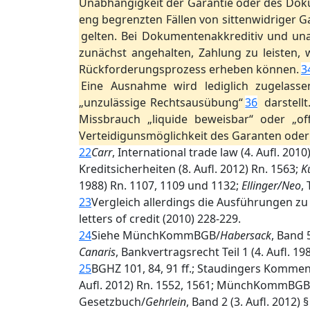
Unabhängigkeit der Garantie oder des Do
eng begrenzten Fällen von sittenwidriger 
gelten. Bei Dokumentenakkreditiv und una
zunächst angehalten, Zahlung zu leisten,
Rückforderungsprozess erheben können.
3
Eine Ausnahme wird lediglich zugelass
„unzulässige Rechtsausübung“
36
darstellt
Missbrauch „liquide beweisbar“ oder „offe
Verteidigunsmöglichkeit des Garanten oder d
22
Carr
, International trade law (4. Aufl. 2010
Kreditsicherheiten (8. Aufl. 2012) Rn. 1563;
K
1988) Rn. 1107, 1109 und 1132;
Ellinger/Neo
,
23
Vergleich allerdings die Ausführungen zu 
letters of credit (2010) 228‐229.
24
Siehe MünchKommBGB/
Habersack
, Band 
Canaris
, Bankvertragsrecht Teil 1 (4. Aufl. 1
25
BGHZ 101, 84, 91 ff.; Staudingers Komme
Aufl. 2012) Rn. 1552, 1561; MünchKommBGB
Gesetzbuch/
Gehrlein
, Band 2 (3. Aufl. 2012) 