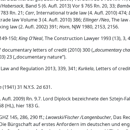
/
Habersack
, Band 5 (6. Aufl. 2013) Vor § 765 Rn. 20, 33;
Bambe
§ 783 Rn. 21;
Carr
, International trade law (4. Aufl. 2010) 474;
rade law Volume 3 (4. Aufl. 2010) 386;
Ellinger /Neo
, The law
king law (2. Aufl. 2002) 391;
Horn
, NJW 1980, 2153, 2156.
 149‐150;
King O’Neal
, The Construction Lawyer 1993 (13), 3, 4
f documentary letters of credit (2010) 300 („
documentary cha
003) 23 („documentary nature“).
g Law and Regulation 2013, 339, 341;
Kurkela
, Letters of cre
n
(1941) 31 N.Y.S. 2d 631.
 Aufl. 2009) Rn. 9.7. Lord Diplock bezeichnete den Sztejn-Fall
8 (HL), hier 183 G.
GHZ 145, 286, 290 ff.;
Lwowski/Fischer /Langenbucher
, Das Re
 Die Bürgschaft auf erstes Anfordern im deutschen und eng