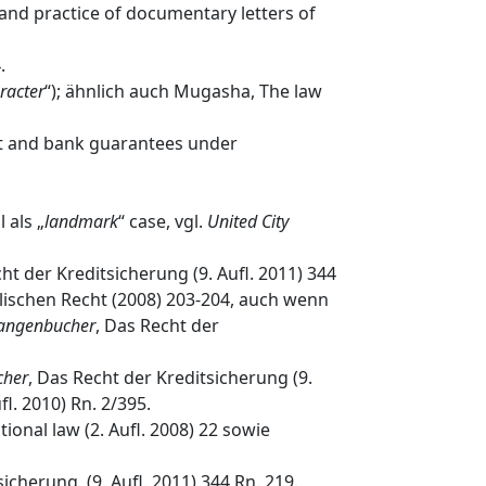
 and practice of documentary letters of
.
racter
“); ähnlich auch Mugasha, The law
dit and bank guarantees under
 als „
landmark
“ case, vgl.
United City
cht der Kreditsicherung (9. Aufl. 2011) 344
lischen Recht (2008) 203‐204, auch wenn
Langenbucher
, Das Recht der
cher
, Das Recht der Kreditsicherung (9.
. 2010) Rn. 2/395.
ional law (2. Aufl. 2008) 22 sowie
icherung, (9. Aufl. 2011) 344 Rn. 219.