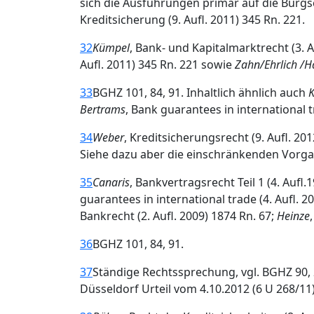
sich die Ausführungen primär auf die Bürgs
Kreditsicherung (9. Aufl. 2011) 345 Rn. 221.
32
Kümpel
, Bank- und Kapitalmarktrecht (3. A
Aufl. 2011) 345 Rn. 221 sowie
Zahn/Ehrlich /H
33
BGHZ 101, 84, 91. Inhaltlich ähnlich auch
K
Bertrams
, Bank guarantees in international tr
34
Weber
, Kreditsicherungsrecht (9. Aufl. 201
Siehe dazu aber die einschränkenden Vorga
35
Canaris
, Bankvertragsrecht Teil 1 (4. Aufl.
guarantees in international trade (4. Aufl
Bankrecht (2. Aufl. 2009) 1874 Rn. 67;
Heinze
36
BGHZ 101, 84, 91.
37
Ständige Rechtssprechung, vgl. BGHZ 90, 
Düsseldorf Urteil vom 4.10.2012 (6 U 268/11) R