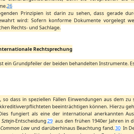
me.
26
egenden Prinzipien ist darin zu sehen, dass gerade d
ewahrt wird: Sofern konforme Dokumente vorgelegt wer
chen Rechts- und Sachlage.
nternationale Rechtsprechung
ist ein Grundpfeiler der beiden behandelten Instrumente. 
, so dass in speziellen Fällen Einwendungen aus dem zu
kreditivverpflichteten beeinträchtigen können. Hierzu geh
Dies fungiert als eine der international anerkannten A
e
Sztejn
-Entscheidung
29
aus den frühen 1940er Jahren in 
m
Common Law
und darüberhinaus Beachtung fand.
30
In De