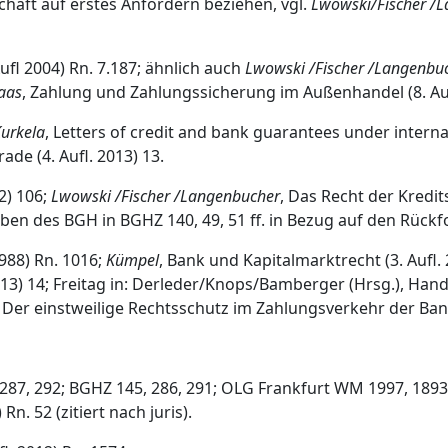
chaft auf erstes Anfordern beziehen, vgl.
Lwowski/Fischer /
ufl 2004) Rn. 7.187; ähnlich auch
Lwowski /Fischer /Langenbu
aas
, Zahlung und Zahlungssicherung im Außenhandel (8. Aufl
urkela
, Letters of credit and bank guarantees under internat
ade (4. Aufl. 2013) 13.
2) 106;
Lwowski /Fischer /Langenbucher
, Das Recht der Kredits
ben des BGH in BGHZ 140, 49, 51 ff. in Bezug auf den Rüc
1988) Rn. 1016;
Kümpel
, Bank und Kapitalmarktrecht (3. Aufl. 
. 2013) 14; Freitag in: Derleder/Knops/Bamberger (Hrsg.), 
, Der einstweilige Rechtsschutz im Zahlungsverkehr der Ban
287, 292; BGHZ 145, 286, 291; OLG Frankfurt WM 1997, 1893
n. 52 (zitiert nach juris).