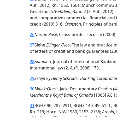
Aufl. 2012) Rn. 1552, 1561; MünchKommBGB
Gesetzbuch/
Gehrlein
, Band 2 (3. Aufl. 2012) 
and comparative commercial, financial and t
credit (2010) 316;
Cranston
, Principles of ban
26
Norton Rose
, Cross-border security (2000)
27
Siehe
Ellinger /Neo
, The law and practice o
of letters of credit and bank guarantees (2
28
Antoniou
, Journal of International Bankin
international law (2. Aufl. 2008) 173.
29
Sztejn v J Henry Schroder Banking Corporatio
30
Malek/Quest
, Jack: Documentary Credits (4.
Merchants v Royal Bank of Canada
[1983] AC 16
31
BGHZ 90, 287, 291f; BGHZ 140, 49, 51 ff.; B
Rn. 219; Horn, NJW 1980, 2153, 2156;
Arnold
,