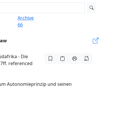
Archive
66
Law
dafrika - Die
ff. referenced
zum Autonomieprinzip und seinen