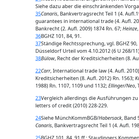
Siehe dazu aber die einschränkenden Vorga
35
Canaris
, Bankvertragsrecht Teil 1 (4. Aufl.
guarantees in international trade (4. Aufl
Bankrecht (2. Aufl. 2009) 1874 Rn. 67;
Heinze
36
BGHZ 101, 84, 91.
37
Ständige Rechtssprechung, vgl. BGHZ 90, 
Düsseldorf Urteil vom 4.10.2012 (6 U 268/11) R
38
Bülow
, Recht der Kreditsicherheiten (8. Au
22
Carr
, International trade law (4. Aufl. 2010
Kreditsicherheiten (8. Aufl. 2012) Rn. 1563;
K
1988) Rn. 1107, 1109 und 1132;
Ellinger/Neo
,
23
Vergleich allerdings die Ausführungen zu 
letters of credit (2010) 228‐229.
24
Siehe MünchKommBGB/
Habersack
, Band 
Canaris
, Bankvertragsrecht Teil 1 (4. Aufl. 1
25
BGHZ 101, 84, 91 ff.; Staudingers Komme