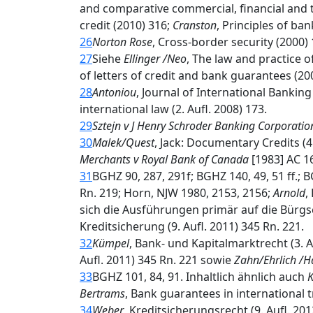
and comparative commercial, financial and t
credit (2010) 316;
Cranston
, Principles of ban
26
Norton Rose
, Cross-border security (2000)
27
Siehe
Ellinger /Neo
, The law and practice o
of letters of credit and bank guarantees (2
28
Antoniou
, Journal of International Bankin
international law (2. Aufl. 2008) 173.
29
Sztejn v J Henry Schroder Banking Corporatio
30
Malek/Quest
, Jack: Documentary Credits (4.
Merchants v Royal Bank of Canada
[1983] AC 16
31
BGHZ 90, 287, 291f; BGHZ 140, 49, 51 ff.; B
Rn. 219; Horn, NJW 1980, 2153, 2156;
Arnold
,
sich die Ausführungen primär auf die Bürgs
Kreditsicherung (9. Aufl. 2011) 345 Rn. 221.
32
Kümpel
, Bank- und Kapitalmarktrecht (3. A
Aufl. 2011) 345 Rn. 221 sowie
Zahn/Ehrlich /H
33
BGHZ 101, 84, 91. Inhaltlich ähnlich auch
K
Bertrams
, Bank guarantees in international tr
34
Weber
, Kreditsicherungsrecht (9. Aufl. 201