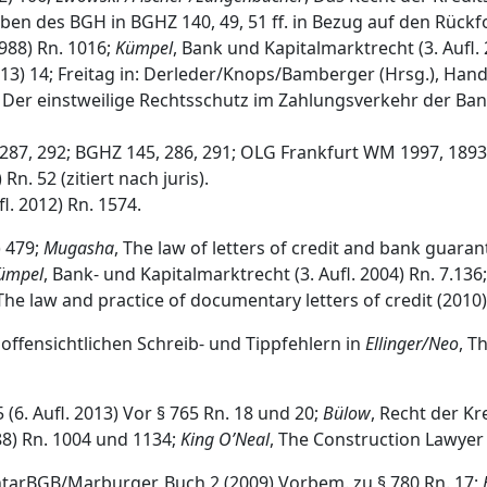
ben des BGH in BGHZ 140, 49, 51 ff. in Bezug auf den Rüc
1988) Rn. 1016;
Kümpel
, Bank und Kapitalmarktrecht (3. Aufl. 
. 2013) 14; Freitag in: Derleder/Knops/Bamberger (Hrsg.), 
, Der einstweilige Rechtsschutz im Zahlungsverkehr der Ban
287, 292; BGHZ 145, 286, 291; OLG Frankfurt WM 1997, 1893
n. 52 (zitiert nach juris).
fl. 2012) Rn. 1574.
) 479;
Mugasha
, The law of letters of credit and bank guaran
ümpel
, Bank- und Kapitalmarktrecht (3. Aufl. 2004) Rn. 7.136
 The law and practice of documentary letters of credit (2010) 
offensichtlichen Schreib- und Tippfehlern in
Ellinger/Neo
, T
5 (6. Aufl. 2013) Vor § 765 Rn. 18 und 20;
Bülow
, Recht der Kr
988) Rn. 1004 und 1134;
King O’Neal
, The Construction Lawyer 1
ntarBGB/Marburger, Buch 2 (2009) Vorbem. zu § 780 Rn. 17;