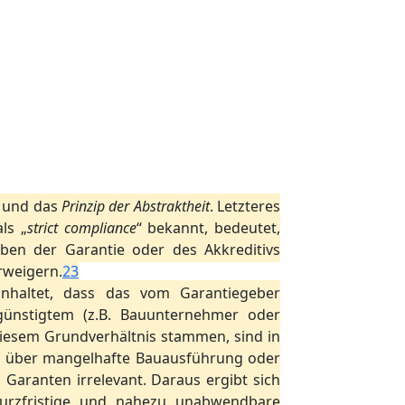
und das
Prinzip der Abstraktheit
. Letzteres
ls „
strict compliance
“ bekannt, bedeutet,
ben der Garantie oder des Akkreditivs
rweigern.
23
inhaltet, dass das vom Garantiegeber
günstigtem (z.B. Bauunternehmer oder
iesem Grundverhältnis stammen, sind in
rr über mangelhafte Bauausführung oder
Garanten irrelevant. Daraus ergibt sich
 kurzfristige und nahezu unabwendbare