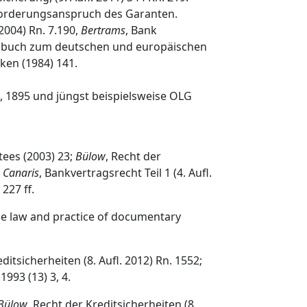
kforderungsanspruch des Garanten.
2004) Rn. 7.190,
Bertrams
, Bank
Handbuch zum deutschen und europäischen
ken (1984) 141.
, 1895 und jüngst beispielsweise OLG
tees (2003) 23;
Bülow
, Recht der
;
Canaris
, Bankvertragsrecht Teil 1 (4. Aufl.
227 ff.
he law and practice of documentary
editsicherheiten (8. Aufl. 2012) Rn. 1552;
993 (13) 3, 4.
Bülow
, Recht der Kreditsicherheiten (8.