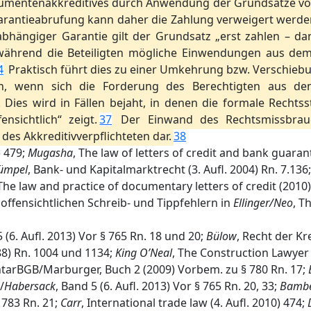
kumentenakkreditives durch Anwendung der Grundsätze 
Garantieabrufung kann daher die Zahlung verweigert werde
bhängiger Garantie gilt der Grundsatz „erst zahlen – da
 während die Beteiligten mögliche Einwendungen aus de
4
Praktisch führt dies zu einer Umkehrung bzw. Verschiebu
en, wenn sich die Forderung des Berechtigten aus de
. Dies wird in Fällen bejaht, in denen die formale Rechts
nsichtlich“ zeigt.
37
Der Einwand des Rechtsmissbrauchs
es Akkreditivverpflichteten dar.
38
) 479;
Mugasha
, The law of letters of credit and bank guaran
ümpel
, Bank- und Kapitalmarktrecht (3. Aufl. 2004) Rn. 7.136
 The law and practice of documentary letters of credit (2010) 
offensichtlichen Schreib- und Tippfehlern in
Ellinger/Neo
, T
5 (6. Aufl. 2013) Vor § 765 Rn. 18 und 20;
Bülow
, Recht der Kr
988) Rn. 1004 und 1134;
King O’Neal
, The Construction Lawyer 1
ntarBGB/Marburger, Buch 2 (2009) Vorbem. zu § 780 Rn. 17;
/
Habersack
, Band 5 (6. Aufl. 2013) Vor § 765 Rn. 20, 33;
Bambe
§ 783 Rn. 21;
Carr
, International trade law (4. Aufl. 2010) 474;