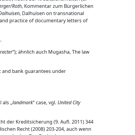
rger/Roth
, Kommentar zum Bürgerlichen
Dalhuisen
, Dalhuisen on transnational
 and practice of documentary letters of
.
racter
“); ähnlich auch Mugasha, The law
dit and bank guarantees under
 als „
landmark
“ case, vgl.
United City
cht der Kreditsicherung (9. Aufl. 2011) 344
lischen Recht (2008) 203‐204, auch wenn