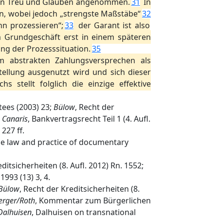
von Treu und Glauben angenommen.
31
In
n, wobei jedoch „strengste Maßstäbe“
32
nn prozessieren“;
33
der Garant ist also
m Grundgeschäft erst in einem späteren
ng der Prozesssituation.
35
m abstrakten Zahlungsversprechen als
stellung ausgenutzt wird und sich dieser
 stellt folglich die einzige effektive
tees (2003) 23;
Bülow
, Recht der
;
Canaris
, Bankvertragsrecht Teil 1 (4. Aufl.
227 ff.
he law and practice of documentary
editsicherheiten (8. Aufl. 2012) Rn. 1552;
993 (13) 3, 4.
Bülow
, Recht der Kreditsicherheiten (8.
rger/Roth
, Kommentar zum Bürgerlichen
Dalhuisen
, Dalhuisen on transnational