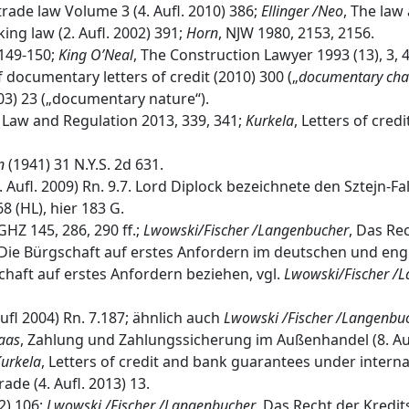
rade law Volume 3 (4. Aufl. 2010) 386;
Ellinger /Neo
, The law
king law (2. Aufl. 2002) 391;
Horn
, NJW 1980, 2153, 2156.
 149‐150;
King O’Neal
, The Construction Lawyer 1993 (13), 3, 4
f documentary letters of credit (2010) 300 („
documentary cha
003) 23 („documentary nature“).
g Law and Regulation 2013, 339, 341;
Kurkela
, Letters of cre
n
(1941) 31 N.Y.S. 2d 631.
 Aufl. 2009) Rn. 9.7. Lord Diplock bezeichnete den Sztejn-Fall
8 (HL), hier 183 G.
GHZ 145, 286, 290 ff.;
Lwowski/Fischer /Langenbucher
, Das Re
 Die Bürgschaft auf erstes Anfordern im deutschen und eng
chaft auf erstes Anfordern beziehen, vgl.
Lwowski/Fischer /
ufl 2004) Rn. 7.187; ähnlich auch
Lwowski /Fischer /Langenbu
aas
, Zahlung und Zahlungssicherung im Außenhandel (8. Aufl
urkela
, Letters of credit and bank guarantees under internat
ade (4. Aufl. 2013) 13.
2) 106;
Lwowski /Fischer /Langenbucher
, Das Recht der Kredits