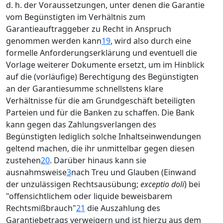
d. h. der Voraussetzungen, unter denen die Garantie
vom Begünstigten im Verhältnis zum
Garantieauftraggeber zu Recht in Anspruch
genommen werden kann
19
, wird also durch eine
formelle Anforderungserklärung und eventuell die
Vorlage weiterer Dokumente ersetzt, um im Hinblick
auf die (vorläufige) Berechtigung des Begünstigten
an der Garantiesumme schnellstens klare
Verhältnisse für die am Grundgeschäft beteiligten
Parteien und für die Banken zu schaffen. Die Bank
kann gegen das Zahlungsverlangen des
Begünstigten lediglich solche Inhaltseinwendungen
geltend machen, die ihr unmittelbar gegen diesen
zustehen
20
. Darüber hinaus kann sie
ausnahmsweise
3
nach Treu und Glauben (Einwand
der unzulässigen Rechtsausübung;
exceptio doli
) bei
"offensichtlichem oder liquide beweisbarem
Rechtsmißbrauch"
21
die Auszahlung des
Garantiebetrags verweigern und ist hierzu aus dem