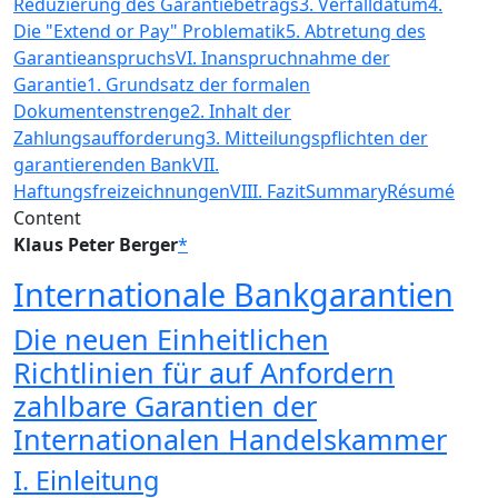
Reduzierung des Garantiebetrags
3. Verfalldatum
4.
Die "Extend or Pay" Problematik
5. Abtretung des
Garantieanspruchs
VI. Inanspruchnahme der
Garantie
1. Grundsatz der formalen
Dokumentenstrenge
2. Inhalt der
Zahlungsaufforderung
3. Mitteilungspflichten der
garantierenden Bank
VII.
Haftungsfreizeichnungen
VIII. Fazit
Summary
Résumé
Content
Klaus Peter Berger
*
Internationale Bankgarantien
Die neuen Einheitlichen
Richtlinien für auf Anfordern
zahlbare Garantien der
Internationalen Handelskammer
I. Einleitung