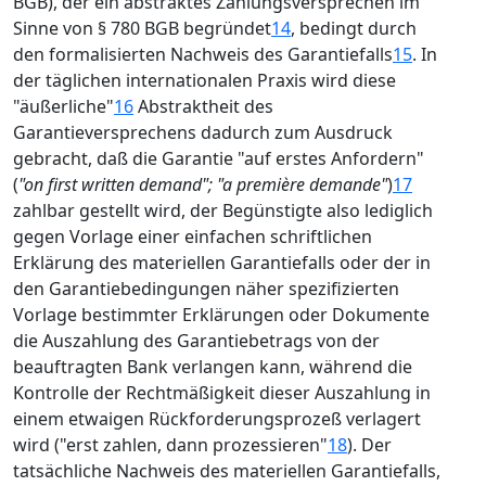
BGB), der ein abstraktes Zahlungsversprechen im
Sinne von § 780 BGB begründet
14
, bedingt durch
den formalisierten Nachweis des Garantiefalls
15
. In
der täglichen internationalen Praxis wird diese
"äußerliche"
16
Abstraktheit des
Garantieversprechens dadurch zum Ausdruck
gebracht, daß die Garantie "auf erstes Anfordern"
(
"on first written demand"; "a première demande"
)
17
zahlbar gestellt wird, der Begünstigte also lediglich
gegen Vorlage einer einfachen schriftlichen
Erklärung des materiellen Garantiefalls oder der in
den Garantiebedingungen näher spezifizierten
Vorlage bestimmter Erklärungen oder Dokumente
die Auszahlung des Garantiebetrags von der
beauftragten Bank verlangen kann, während die
Kontrolle der Rechtmäßigkeit dieser Auszahlung in
einem etwaigen Rückforderungsprozeß verlagert
wird ("erst zahlen, dann prozessieren"
18
). Der
tatsächliche Nachweis des materiellen Garantiefalls,