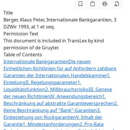
Title
Berger, Klaus Peter, Internationale Bankgarantien, 3
DZWir 1993, at 1 et seq.
Permission Text
This document is included in TransLex by kind
permission of de Gruyter.
Table of Contents
Internationale Bankgarantien
Die neuen
Einheitlichen Richtlinien für auf Anfordern zahlbare
Garantien der Internationalen Handelskammer
I.
Einleitung
II. Regelungsparameter
1.
Liquiditätsfunktion
2. Mißbrauchsrisiko
III. Genese
der neuen Richtlinien
IV. Anwendungsbereich
1.
Beschränkung auf abstrakte Garantieversprechen
2.
Keine Beschränkung auf "Bank"-Garantien
3.
Einbeziehung von Rückgarantien
V. Inhalt der
Garantie
1. Mindestanforderungen
2. Pro-Rata