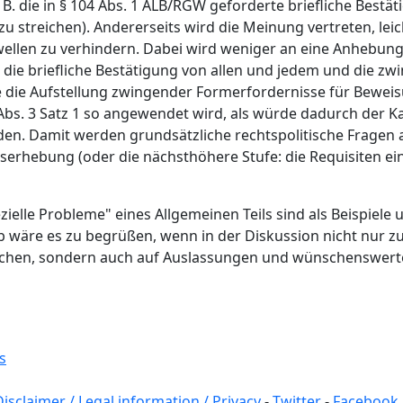
 B. die in § 104 Abs. 1 ALB/RGW geforderte briefliche Bestä
zu streichen). Andererseits wird die Meinung vertreten, lei
ellen zu verhindern. Dabei wird weniger an eine Anhebung
, die briefliche Bestätigung von allen und jedem und die z
 die Aufstellung zwingender Formerfordernisse für Beweis
Abs. 3 Satz 1 so angewendet wird, als würde dadurch der Ka
en. Damit werden grundsätzliche rechtspolitische Fragen a
serhebung (oder die nächsthöhere Stufe: die Requisiten 
ielle Probleme" eines Allgemeinen Teils sind als Beispiele
alb wäre es zu begrüßen, wenn in der Diskussion nicht nur 
chen, sondern auch auf Auslassungen und wünschenswer
s
Disclaimer / Legal information / Privacy
-
Twitter
-
Facebook