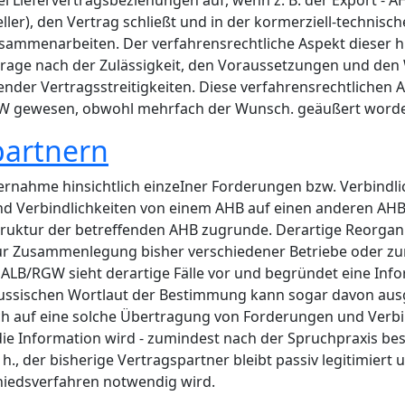
 Liefervertragsbeziehungen auf, wenn z. B. der Export - 
ler), den Vertrag schließt und in der kormerziell-technis
sammenarbeiten. Der verfahrensrechtliche Aspekt dieser hie
 Frage nach der Zulässigkeit, den Voraussetzungen und de
nder Vertragsstreitigkeiten. Diese verfahrensrechtlichen 
W gewesen, obwohl mehrfach der Wunsch. geäußert worden 
partnern
ahme hinsichtlich einzeIner Forderungen bzw. Verbindlichke
Verbindlichkeiten von einem AHB auf einen anderen AHB au
truktur der betreffenden AHB zugrunde. Derartige Reorg
 zur Zusammenlegung bisher verschiedener Betriebe oder z
2 ALB/RGW sieht derartige Fälle vor und begründet eine In
russischen Wortlaut der Bestimmung kann sogar davon aus
sich auf eine solche Übertragung von Forderungen und Ver
e Information wird - zumindest nach der Spruchpraxis best
h., der bisherige Vertragspartner bleibt passiv legitimiert
hiedsverfahren notwendig wird.