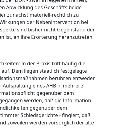
AHB der DDR - zwar im eigenen Namen,
chen Abwicklung des Geschäfts beide
r zunächst materiell-rechtlich zu
n Wirkungen der Nebenintervention bei
Aspekte sind bisher nicht Gegenstand der
ist, an ihre Erörterung heranzutreten.
iten: In der Praxis tritt häufig die
f. Dem liegen staatlich festgelegte
anisationsmaßnahmen berühren entweder
ur Aufspaltung eines AHB in mehrere
formationspflicht gegenüber dem
gegangen werden, daß die Information
bindlichkeiten gegenüber dem
immter Schiedsgerichte - fingiert, daß
 und zuweilen werden vorsorglich der alte