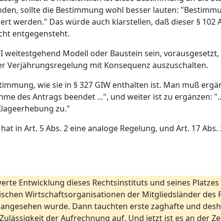
nden, sollte die Bestimmung wohl besser lauten: "Bestimm
ert werden." Das würde auch klarstellen, daß dieser § 102
icht entgegensteht.
XVI weitestgehend Modell oder Baustein sein, vorausgeset
er Verjährungsregelung mit Konsequenz auszuschalten.
estimmung, wie sie in § 327 GIW enthalten ist. Man muß erg
 des Antrags beendet ...", und weiter ist zu ergänzen: "..
 Klageerhebung zu."
at in Art. 5 Abs. 2 eine analoge Regelung, und Art. 17 Ab
te Entwicklung dieses Rechtsinstituts und seines Platzes 
schen Wirtschaftsorganisationen der Mitgliedsländer des RG
 angesehen wurde. Dann tauchten erste zaghafte und desha
ulässigkeit der Aufrechnung auf. Und jetzt ist es an der Zeit