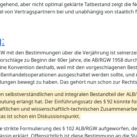
ehend, aber nicht optimal geklärte Tatbestand zeigt die No
l von Vertragspartnern bei und unabhängig von staatlich 
:
RGW mit den Bestimmungen über die Verjährung ist seinerze
 Vorschläge zu Beginn der 60er Jahre, die AB/RGW 1958 dur
 ine Konvention deshalb, weil mit den vorgeschlagenen Bes
Außenhandelsoperationen ausgeschaltet werden sollte, und
elungen bewegt zu haben. Das gehört nun schon zur Rechts
nen selbstverständlichen und integralen Bestandteil der AL
tung erlangt hat. Der Einführungssatz des § 92 könnte f
haftlichen und wissenschaftlich-technischen Zusammenarbei
as ist schon ein Diskussionspunkt.
ie strikte Formulierung des § 102 ALB/RGW aufgeworfen, de
ssig erklärt. Offensichtlich ist diese Bestimmung an die St