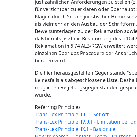
justizähnlichen Anforderungen zu stellen (z.
für verzichtbar zu erklären oder überhaupt 
Klagen durch Setzen juristischer Hemmschw
als vielmehr an den Ausbau der Schriftform
Beweisunterlagen zu der Reklamation sowie
daß bereits jetzt die Bestimmung des § 104 
Reklamation in § 74 ALB/RGW erweitert werd
einzelnen über das Procedere der Anspruch
beraten wird.
Die hier herausgestellten Gegenstände "spez
keinesfalls als abgeschlossene Liste. Desh
möglichen Regelungsgegenständen gespro
würde.
Referring Principles
Trans-Lex Principle: III.1 - Set-off
Trans-Lex Principle: IV.9.1 - Limitation period
Trans-Lex Principle: IX.1 - Basic rule
How to search
-
Contact
-
Team
-
Trustees
-