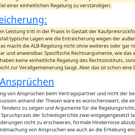
l einer einheitlichen Regelung zu verständigen.
eicherung:
 Leistung tritt in der Praxis in Gestalt der Kaufpreisrückf
sfall typische Lagen wie die Entreicherung wegen der auße
 Das macht die ALB-Regelung nicht ohne weiteres oder gar n
bar und anwendbar. Spezifische Rechtsargumente, wie das
aben keine einheitliche Regelung des Rechtsinstituts, sond
nicht zur Verallgemeinerung taugt. Aber das ist schon ein
 Ansprüchen
ldung von Ansprüchen beim Vertragspartner und nicht der be
iskussion anhand der Thesen wäre es wünschenswert, die ein
e Tendenz zu zeigen und Argumente für die Regelungsric
r Spruchpraxis der Schiedsgerichte zwei entgegengesetzt l
rderungen nicht zu erschweren, formale Hindernisse abzub
tendmachung von Ansprüchen wie auch an die Erhebung eine