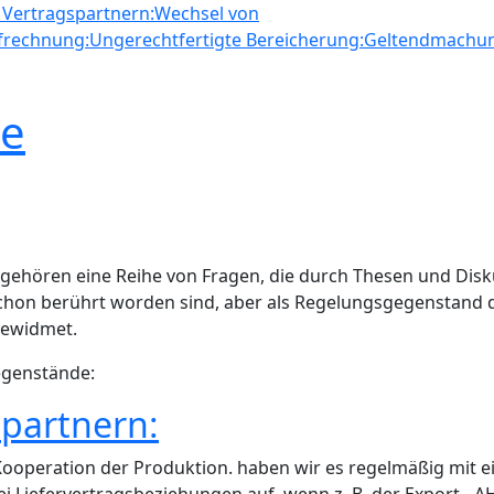
 Vertragspartnern:
Wechsel von
frechnung:
Ungerechtfertigte Bereicherung:
Geltendmachun
me
 gehören eine Reihe von Fragen, die durch Thesen und Disk
 schon berührt worden sind, aber als Regelungsgegenstan
 gewidmet.
egenstände:
spartnern:
operation der Produktion. haben wir es regelmäßig mit einer