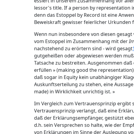
essiert in unserem Zusammenhang vor allem d
lessor's title. If a person by representatio
denn das Estoppel by Record ist eine Anwen
Beweiskraft gewisser feierlicher Urkunden f
Wenn nun insbesondere von diesen gesagt wir
vom Estoppel im Zusammenhang mit der
Ir
nachstehend zu erörtern sind - wird gesagt
gutgeheißen oder abgewiesen werden muß, w
Tatsache zu bestreiten. Ausgenommen daß d
erfüllen » (making good the representation)
daß sogar in Equity kein unabhängiger Klag
Auskunftserteilung zu stehen, eine Aussag
made) in Wirklichkeit unrichtig ist. »
Im Vergleich zum Vertrauensprinzip ergibt
Vertrauensprinzip verlangt, daß eine Erklä
daß der Erklärungsempfänger, gestützt eben
d.h. sein Versprechen so halte, wie der Em
von Erklärungen im Sinne der Auslegung vo