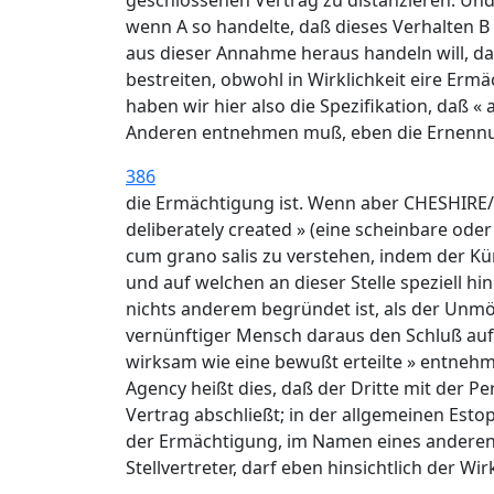
geschlossenen Vertrag zu distanzieren. Und
wenn A so handelte, daß dieses Verhalten B z
aus dieser Annahme heraus handeln will, dann
bestreiten, obwohl in Wirklichkeit eire Ermä
haben wir hier also die Spezifikation, daß «
Anderen entnehmen muß, eben die Ernennu
386
die Ermächtigung ist. Wenn aber CHESHIRE
deliberately created » (eine scheinbare ode
cum grano salis zu verstehen, indem der Kü
und auf welchen an dieser Stelle speziell hi
nichts anderem begründet ist, als der Unmög
vernünftiger Mensch daraus den Schluß auf
wirksam wie eine bewußt erteilte » entnehme
Agency heißt dies, daß der Dritte mit der P
Vertrag abschließt; in der allgemeinen Estop
der Ermächtigung, im Namen eines anderen 
Stellvertreter, darf eben hinsichtlich der 