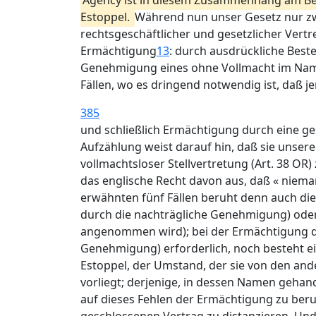
Agency ist in diesem Zusammenhang am Be
Estoppel.
Während nun unser Gesetz nur z
rechtsgeschäftlicher und gesetzlicher Vert
Ermächtigung
13
: durch ausdrückliche Best
Genehmigung eines ohne Vollmacht im Namen
Fällen, wo es dringend notwendig ist, daß 
385
und schließlich Ermächtigung durch eine g
Aufzählung weist darauf hin, daß sie unser
vollmachtsloser Stellvertretung (Art. 38 OR
das englische Recht davon aus, daß « nieman
erwähnten fünf Fällen beruht denn auch d
durch die nachträgliche Genehmigung) ode
angenommen wird); bei der Ermächtigung dur
Genehmigung) erforderlich, noch besteht ei
Estoppel, der Umstand, der sie von den ander
vorliegt; derjenige, in dessen Namen gehan
auf dieses Fehlen der Ermächtigung zu beru