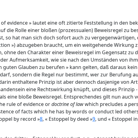
 of evidence » lautet eine oft zitierte Feststellung in den be
auf die Rolle einer bloßen (prozessualen) Beweisregel zu 
st, so hat man sich doch sofort auch zu vergegenwärtigen, d
ction ») abzugeben braucht, um ein weitgehende Wirkung zu
en, ohne den Charakter einer Beweisregel im Gegensatz zu
 der Aufmerksamkeit, wie sie nach den Umständen von ihm 
 den guten Glauben zu berufen » kann gelten, daß daraus kei
 darf, sondern die Regel nur bestimmt, wer zur Berufung au
darin enthaltene Prinzip ist aber dennoch dasjenige von Ar
handensein eine Rechtswirkung knüpft, und dieses Prinzip
r als eine bloße Beweisregel. Entsprechendes gilt nun auch
the rule of evidence or
doctrine of law
which precludes a per
tence of facts which he has by words or conduct led others 
oppel by record »
8
, « Estoppel by deed »
9
, und « Estoppel in