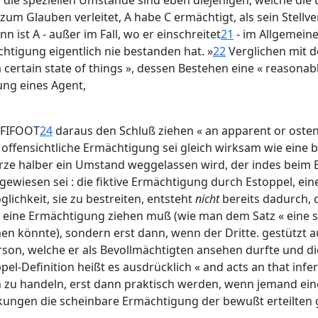
 die speziellen Umstände sind eben diejenigen, welche die 
um Glauben verleitet, A habe C ermächtigt, als sein Stellve
 ist A - außer im Fall, wo er einschreitet
21
- im Allgemeine
chtigung eigentlich nie bestanden hat. »
22
Verglichen mit d
 a certain state of things », dessen Bestehen eine « reason
ng eines Agent,
/FIFOOT
24
daraus den Schluß ziehen « an apparent or ostens
r offensichtliche Ermächtigung sei gleich wirksam wie eine 
rze halber ein Umstand weggelassen wird, der indes beim 
ngewiesen sei : die fiktive Ermächtigung durch Estoppel, ei
lichkeit, sie zu bestreiten, entsteht
nicht
bereits dadurch, d
 eine Ermächtigung ziehen muß (wie man dem Satz « eine s
n könnte), sondern erst dann, wenn der Dritte. gestützt au
erson, welche er als Bevollmächtigten ansehen durfte und d
pel-Definition heißt es ausdrücklich « and acts an that infe
zu handeln, erst dann praktisch werden, wenn jemand ein
Wirkungen die scheinbare Ermächtigung der bewußt erteilten 