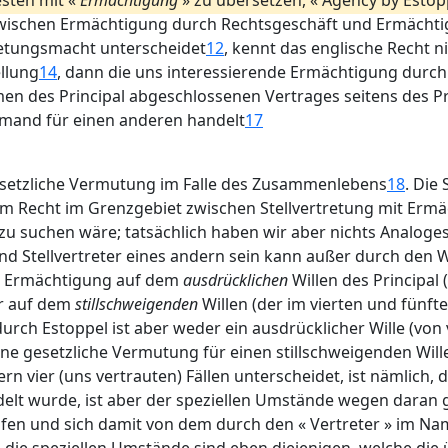
sten mit «
Ermächtigung
» zu übersetzen, « Agency by Estop
wischen Ermächtigung durch Rechtsgeschäft und Ermächti
retungsmacht unterscheidet
12
, kennt das englische Recht n
ellung
14
, dann die uns interessierende Ermächtigung durch
 des Principal abgeschlossenen Vertrages seitens des Pr
jemand für einen anderen handelt
17
esetzliche Vermutung im Falle des Zusammenlebens
18
. Die
em Recht im Grenzgebiet zwischen Stellvertretung mit Ermä
) zu suchen wäre; tatsächlich haben wir aber nichts Analog
d Stellvertreter eines andern sein kann außer durch den Wi
ie Ermächtigung auf dem
ausdrücklichen
Willen des Principal 
r auf dem
stillschweigenden
Willen (der im vierten und fünft
ch Estoppel ist aber weder ein ausdrücklicher Wille (von
ne gesetzliche Vermutung für einen stillschweigenden Will
n vier (uns vertrauten) Fällen unterscheidet, ist nämlich, 
delt wurde, ist aber der speziellen Umstände wegen daran 
fen und sich damit von dem durch den « Vertreter » im Na