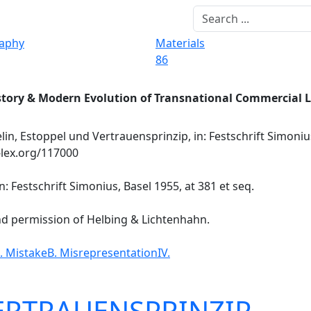
raphy
Materials
86
story & Modern Evolution of Transnational Commercial 
lin, Estoppel und Vertrauensprinzip, in: Festschrift Simonius
-lex.org/117000
: Festschrift Simonius, Basel 1955, at 381 et seq.
nd permission of Helbing & Lichtenhahn.
. Mistake
B. Misrepresentation
IV.
ERTRAUENSPRINZIP