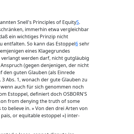
kannten Snell's Principles of Equity
5
.
beschränken, immerhin etwa vergleichbar
aß ein wichtiges Prinzip nicht
 entfalten. So kann das Estoppel
6
sehr
 demjenigen eines Klagegrundes
verlangt werden darf, nicht gutgläubig
n Anspruch (gegen denjenigen, der nicht
f den guten Glauben (als Einrede
t. 3 Abs. 1, wonach der gute Glauben zu
 - wenn auch für sich genommen noch
 vom Estoppel, definiert doch OSBORN'S
son from denying the truth of some
to believe in. » Von den drei Arten von
 pais, or equitable estoppel ») inter-