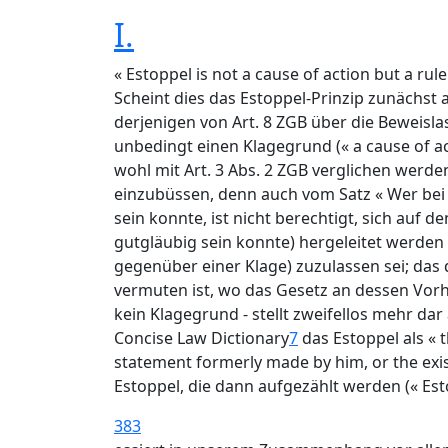
I.
« Estoppel is not a cause of action but a rule
Scheint dies das Estoppel-Prinzip zunächst 
derjenigen von Art. 8 ZGB über die Beweisla
unbedingt einen Klagegrund (« a cause of a
wohl mit Art. 3 Abs. 2 ZGB verglichen werd
einzubüssen, denn auch vom Satz « Wer bei
sein konnte, ist nicht berechtigt, sich auf
gutgläubig sein konnte) hergeleitet werden
gegenüber einer Klage) zuzulassen sei; das 
vermuten ist, wo das Gesetz an dessen Vor
kein Klagegrund - stellt zweifellos mehr da
Concise Law Dictionary
7
das Estoppel als « 
statement formerly made by him, or the exis
Estoppel, die dann aufgezählt werden (« Est
383