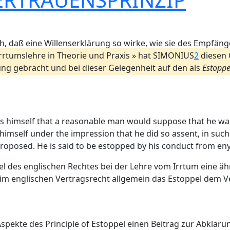
ch, daß eine Willenserklärung so wirke, wie sie des Empfä
Irrtumslehre in Theorie und Praxis » hat SIMONIUS
2
diesen 
ng gebracht und bei dieser Gelegenheit auf den als
Estoppe
nducts himself that a reasonable man would suppose that he 
imself under the impression that he did so assent, in such 
proposed. He is said to be estopped by his conduct from eny
el des englischen Rechtes bei der Lehre vom Irrtum eine ähn
b im englischen Vertragsrecht allgemein das Estoppel dem 
spekte des Principle of Estoppel einen Beitrag zur Abklärun