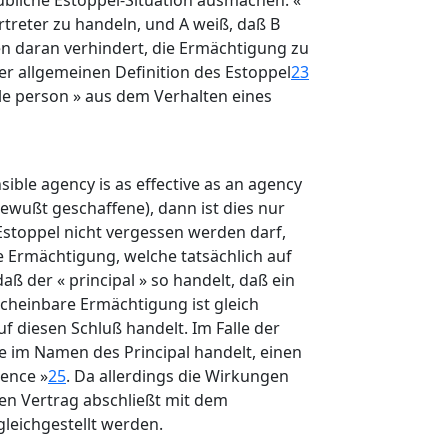
übliche Estoppel-Situation ausmachen: «
rtreter zu handeln, und A weiß, daß B
n daran verhindert, die Ermächtigung zu
er allgemeinen Definition des Estoppel
23
able person » aus dem Verhalten eines
ible agency is as effective as an agency
bewußt geschaffene), dann ist dies nur
Estoppel nicht vergessen werden darf,
ne Ermächtigung, welche tatsächlich auf
aß der « principal » so handelt, daß ein
cheinbare Ermächtigung ist gleich
f diesen Schluß handelt. Im Falle der
ie im Namen des Principal handelt, einen
rence »
25
. Da allerdings die Wirkungen
en Vertrag abschließt mit dem
gleichgestellt werden.