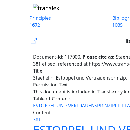
Principles
Bibliog
1672
1035
Hi
Document-Id: 117000,
Please cite as:
Staehe
381 et seq. referenced at https://www.trans
Title
Staehelin, Estoppel und Vertrauensprinzip, in
Permission Text
This document is included in TransLex by ki
Table of Contents
ESTOPPEL UND VERTRAUENSPRINZIP
I.
II.
III.
A
Content
381
ESTOPPEL UND V