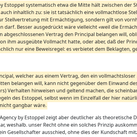
 Estoppel systematisch etwa die Mitte hält zwischen der S
 auch inhaltlich zu: sie ist tatsächlich eine vollmachtlose St
Stellvertretung mit Ermächtigung, sondern gilt von vornhe
darf. Besser ausgedrückt wäre vielleicht «weil die Ermächt
 abgeschlossenen Vertrag den Principal belangen will, obli
von ihm ausgeübte Vollmacht hatte, oder aber, daß der Prin
sächlich nur eine Beweisregel: es verbietet dem Beklagten, g
ncipal, welcher aus einem Vertrag, den ein vollmachtsloser
tten belangen will, kann nicht gegenüber dem Einwand des 
ers) Verhalten hinweisen und geltend machen, die scheinbar
geln des Estoppel, selbst wenn im Einzelfall der hier natü
icht gangbar wäre.
 Agency by Estoppel zeigt aber deutlicher als theoretische 
klar, weshalb. unser Recht ohne ein solches Prinzip auskommt
 ein Gesellschafter ausschied, ohne dies der Kundschaft mi