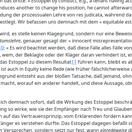
as dritte: « Estoppel by conduct, e.g., a tenant having acc
n induces another to change his position, he cannot afterwar
dung der prozessualen Lehre von res judicata, während da
estlegt. Wir befassen uns demnach mit dem « equitable est
d, es stelle keinen Klagegrund, sondern nur eine Beweisre
rtumslehre
, genauer gesagt der « innocent misrepresentation
10
: « Es wird beachtet werden, daß diese Fälle alles Fälle von
em, der Beklagte oder der Kläger daran verhindert ist, e
as Estoppel zu diesem Resultat
11
führen kann, bleibt es a
 ist auch in Equity keine Rede (wie früher fälschlicherwei
egrund entsteht aus der bloßen Tatsache, daß jemand, ohne
e macht, worauf ein anderer handelt, und diese Aussage, o
 sich demnach sofort, daß die Wirkung des Estoppel beschr
rung so wirke, wie sie der Empfänger nach Treu und Glaube
 auf das Vertrauensprinzip, vom Erklärenden fordern kann,
pfänger es verstehen durfte. Das Estoppel dagegen befaßt s
n Versprechen, sondern setzt nur fest, wann
einredeweise
d