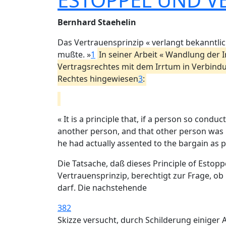
Bernhard Staehelin
Das Vertrauensprinzip « verlangt bekanntli
mußte. »
1
In seiner Arbeit « Wandlung der 
Vertragsrechtes mit dem Irrtum in Verbindu
Rechtes hingewiesen
3
:
« It is a principle that, if a person so co
another person, and that other person was h
he had actually assented to the bargain as 
Die Tatsache, daß dieses Principle of Estopp
Vertrauensprinzip, berechtigt zur Frage, o
darf. Die nachstehende
382
Skizze versucht, durch Schilderung einiger A