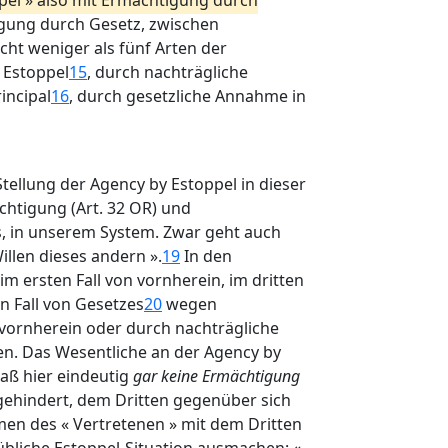
pel » also mit Ermächtigung durch
gung durch Gesetz, zwischen
icht weniger als fünf Arten der
 Estoppel
15
, durch nachträgliche
incipal
16
, durch gesetzliche Annahme in
 Stellung der Agency by Estoppel in dieser
chtigung (Art. 32 OR) und
es, in unserem System. Zwar geht auch
llen dieses andern ».
19
In den
(im ersten Fall von vornherein, im dritten
en Fall von Gesetzes
20
wegen
 vornherein oder durch nachträgliche
en. Das Wesentliche an der Agency by
daß hier eindeutig
gar keine Ermächtigung
gehindert, dem Dritten gegenüber sich
men des « Vertretenen » mit dem Dritten