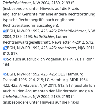
Triebel/Balthasar
, NJW 2004, 2189, 2193 ff.
(insbesondere unter Hinweis auf die Praxis
englischer Gerichte, für eine andere Rechtsordnung
typische Rechtsbegriffe nach englischem
Rechtsverständnis auszulegen).
46
BGH, NJW-RR 1992, 423, 425;
Triebel/Balthasar
, NJW
2004, 2189, 2193;
Hirth/Eichler
, Luther-
Rechtsanwaltsgesellschaft, Newsletter, 4-2012, S.12.
47
BGH, NJW-RR 1992, 423, 425;
Armbrüster
, NJW 2011,
812, 817.
49
So auch ausdrücklich Vogelbauer (Fn. 7), § 1 Rdnr.
164.
45
BGH, NJW-RR 1992, 423, 425; OLG Hamburg,
TranspR 1995, 214, 215; LG Hamburg, MDR 1954,
422, 423;
Armbrüster
, NJW 2011, 812, 817 (ausführlich
auch zu den Argumenten der Mindermeinung); a.A.
Triebel/Balthasar
, NJW 2004, 2189, 2193 ff.
(insbesondere unter Hinweis auf die Praxis