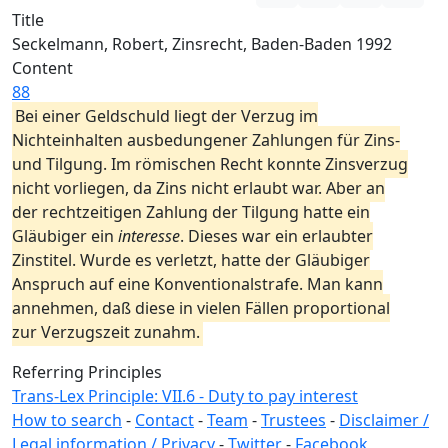
Title
Seckelmann, Robert, Zinsrecht, Baden-Baden 1992
Content
88
Bei einer Geldschuld liegt der Verzug im
Nichteinhalten ausbedungener Zahlungen für Zins-
und Tilgung. Im römischen Recht konnte Zinsverzug
nicht vorliegen, da Zins nicht erlaubt war. Aber an
der rechtzeitigen Zahlung der Tilgung hatte ein
Gläubiger ein
interesse
. Dieses war ein erlaubter
Zinstitel. Wurde es verletzt, hatte der Gläubiger
Anspruch auf eine Konventionalstrafe. Man kann
annehmen, daß diese in vielen Fällen proportional
zur Verzugszeit zunahm.
Referring Principles
Trans-Lex Principle: VII.6 - Duty to pay interest
How to search
-
Contact
-
Team
-
Trustees
-
Disclaimer /
Legal information / Privacy
-
Twitter
-
Facebook