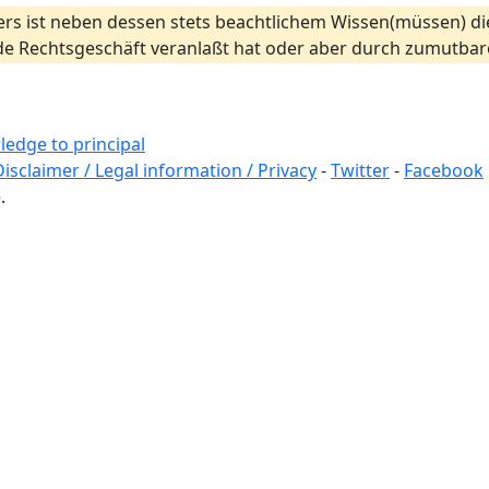
eters ist neben dessen stets beachtlichem Wissen(müssen) d
ende Rechtsgeschäft veranlaßt hat oder aber durch zumutb
wledge to principal
Disclaimer / Legal information / Privacy
-
Twitter
-
Facebook
.