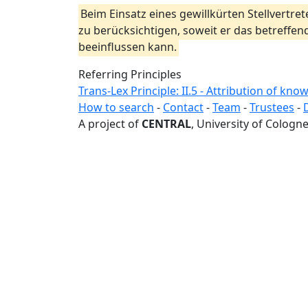
Beim Einsatz eines gewillkürten Stellvertr
zu berücksichtigen, soweit er das betreff
beeinflussen kann.
Referring Principles
Trans-Lex Principle: II.5 - Attribution of kno
How to search
-
Contact
-
Team
-
Trustees
-
A project of
CENTRAL
, University of Cologne