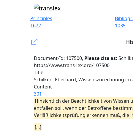
Principles
Bibliog
1672
1035
Hi
Document-Id: 107500,
Please cite as:
Schilk
https://www.trans-lex.org/107500
Title
Schilken, Eberhard, Wissenszurechnung im Zi
Content
301
Hinsichtlich der Beachtlichkeit von Wisse
entfallen soll, wenn der Betroffene bestimm
Verläßlichkeitsprüfung erkennen muß, die i
[...]