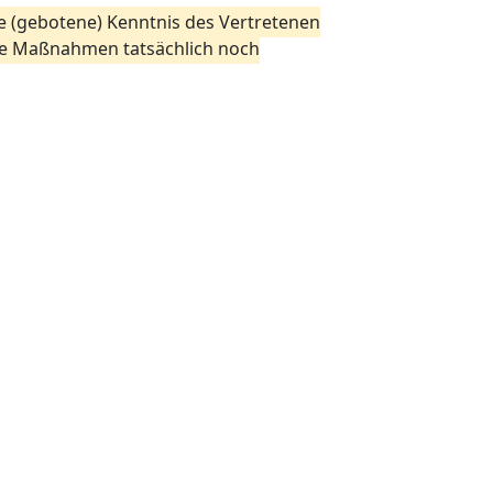
ie (gebotene) Kenntnis des Vertretenen
are Maßnahmen tatsächlich noch