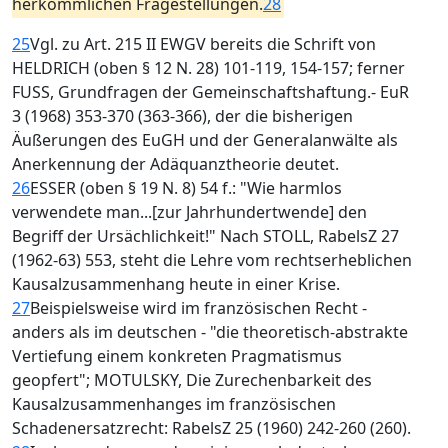
herkömmlichen Fragestellungen.
28
25
Vgl. zu Art. 215 II EWGV bereits die Schrift von
HELDRICH (oben § 12 N. 28) 101-119, 154-157; ferner
FUSS, Grundfragen der Gemeinschaftshaftung.- EuR
3 (1968) 353-370 (363-366), der die bisherigen
Äußerungen des EuGH und der Generalanwälte als
Anerkennung der Adäquanztheorie deutet.
26
ESSER (oben § 19 N. 8) 54 f.: "Wie harmlos
verwendete man...[zur Jahrhundertwende] den
Begriff der Ursächlichkeit!" Nach STOLL, RabelsZ 27
(1962-63) 553, steht die Lehre vom rechtserheblichen
Kausalzusammenhang heute in einer Krise.
27
Beispielsweise wird im französischen Recht -
anders als im deutschen - "die theoretisch-abstrakte
Vertiefung einem konkreten Pragmatismus
geopfert"; MOTULSKY, Die Zurechenbarkeit des
Kausalzusammenhanges im französischen
Schadenersatzrecht: RabelsZ 25 (1960) 242-260 (260).