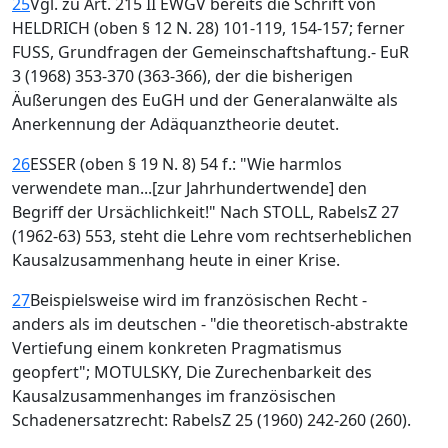
25
Vgl. zu Art. 215 II EWGV bereits die Schrift von
HELDRICH (oben § 12 N. 28) 101-119, 154-157; ferner
FUSS, Grundfragen der Gemeinschaftshaftung.- EuR
3 (1968) 353-370 (363-366), der die bisherigen
Äußerungen des EuGH und der Generalanwälte als
Anerkennung der Adäquanztheorie deutet.
26
ESSER (oben § 19 N. 8) 54 f.: "Wie harmlos
verwendete man...[zur Jahrhundertwende] den
Begriff der Ursächlichkeit!" Nach STOLL, RabelsZ 27
(1962-63) 553, steht die Lehre vom rechtserheblichen
Kausalzusammenhang heute in einer Krise.
27
Beispielsweise wird im französischen Recht -
anders als im deutschen - "die theoretisch-abstrakte
Vertiefung einem konkreten Pragmatismus
geopfert"; MOTULSKY, Die Zurechenbarkeit des
Kausalzusammenhanges im französischen
Schadenersatzrecht: RabelsZ 25 (1960) 242-260 (260).